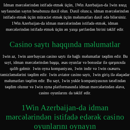
Idman mərcələrindən istifadə etmək üçün, 1Win Azerbaijan-da 1win вход
sayfasından saytın hesabınıza daxil olun. Daxil olunca, idman mərcələrindən
istifadə etmək üçün müraciət etmək üçün məlumatları daxil edə bilərsiniz.
1Win Azerbaijan-da idman mərcələrindən istifadə etmək, idman
mərcələrindən istifadə etmək üçün ən yaxşı şərtlərdən birini təklif edir.
Casino saytı haqqında məlumatlar
1win az, 1win azerbaycan casino saytı ilə bağlı məlumatlar təqdim edir. Bu
sayt, idman mərcələrindən başqa, əsas oyunlar və bonuslar ilə qarşınıxda
qalib gəlmir. 1win oyna kompaniyası, 1win indir və 1win скачать
təmizləmələrini təqdim edir. 1win aviator casino saytı, 1win giriş ilə əlaqədar
məlumatları təqdim edir. Bu sayt, 1win yukle kompaniyasının tərəfindən
təqdim olunur və 1win oyna platformasında idman mərcələrindən əlavə,
casino oyunlarını da təklif edir.
1Win Azerbaijan-da idman
mərcələrindən istifadə edərək casino
oyunlarını oynayın