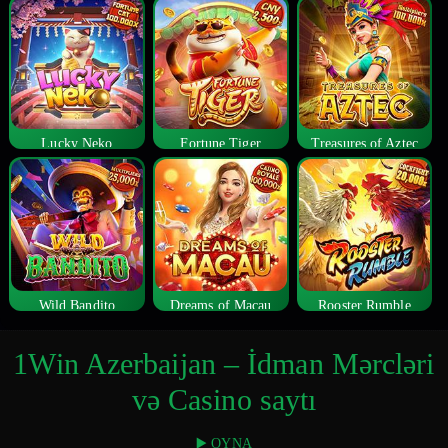
Lucky Neko
Fortune Tiger
Treasures of Aztec
Wild Bandito
Dreams of Macau
Rooster Rumble
1Win Azerbaijan – İdman Mərcləri
və Casino saytı
▶️ OYNA