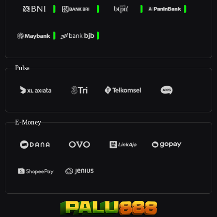
Pulsa
E-Money