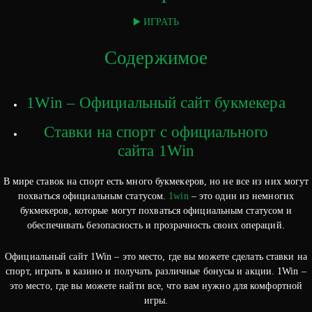
▶️ ИГРАТЬ
Содержимое
1Win – Официальный сайт букмекера
Ставки на спорт с официального
сайта 1Win
В мире ставок на спорт есть много букмекеров, но не все из них могут
похваться официальным статусом.
1win
– это один из немногих
букмекеров, которые могут похваться официальным статусом и
обеспечивать безопасность и прозрачность своих операций.
Официальный сайт 1Win – это место, где вы можете сделать ставки на
спорт, играть в казино и получать различные бонусы и акции. 1Win –
это место, где вы можете найти все, что вам нужно для комфортной
игры.