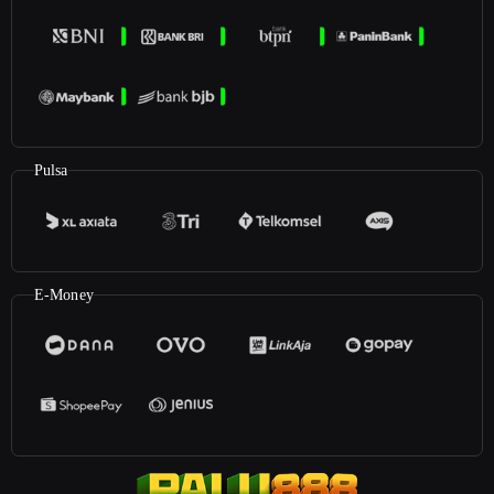
Pulsa
E-Money