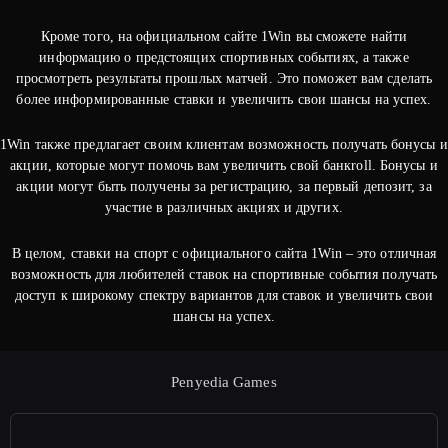
Кроме того, на официальном сайте 1Win вы сможете найти
информацию о предстоящих спортивных событиях, а также
просмотреть результаты прошлых матчей. Это поможет вам сделать
более информированные ставки и увеличить свои шансы на успех.
1Win также предлагает своим клиентам возможность получать бонусы и
акции, которые могут помочь вам увеличить свой банкroll. Бонусы и
акции могут быть получены за регистрацию, за первый депозит, за
участие в различных акциях и других.
В целом, ставки на спорт с официального сайта 1Win – это отличная
возможность для любителей ставок на спортивные события получать
доступ к широкому спектру вариантов для ставок и увеличить свои
шансы на успех.
Penyedia Games