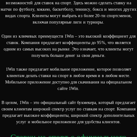
возможностей для ставок на спорт. Здесь можно сделать ставку на
матчи по футболу, хоккею, баскетболу, теннису, боксu и многих других
видах спорта. Клиенты могут выбрать из более 20-ти спортсменов,
включая популярные лиги и турниры.
Один из ключевых преимуществ 1Win – это высокий коэффициент для
ставок. Компания предлагает коэффициенты до 95%, что является
одним из самых высоких на рынке. Это означает, что клиенты могут
получить больше денег за свои деньги.
1Win также предлагает мобильное приложение, которое позволяет
клиентам делать ставки на спорт в любое время и в любом месте.
Мобильное приложение доступно для скачивания на официальном
сайте 1Win.
В целом, 1Win – это официальный сайт букмекера, который предлагает
своим клиентам широкий спектр услуг по ставкам на спорт. Компания
предлагает высокие коэффициенты, широкий спектр дополнительных
услуг и мобильное приложение для удобства клиентов.