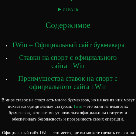
▶️ ИГРАТЬ
Содержимое
1Win – Официальный сайт букмекера
Ставки на спорт с официального
сайта 1Win
Преимущества ставок на спорт с
официального сайта 1Win
В мире ставок на спорт есть много букмекеров, но не все из них могут
похваться официальным статусом.
1win
– это один из немногих
букмекеров, которые могут похваться официальным статусом и
обеспечивать безопасность и прозрачность своих операций.
Официальный сайт 1Win – это место, где вы можете сделать ставки на