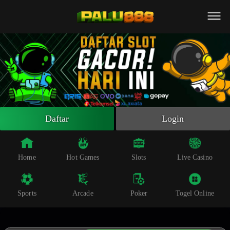
Beranda
Slot Online
Live Casino
Sportsbook
Arcade
Togel Online
Daftar
Login
Poker
Whatsapp
Home
Hot Games
Slots
Live Casino
Telegram
Sports
Arcade
Poker
Togel Online
Livechat