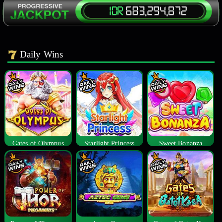
Daily Wins
Gates of Olympus
Starlight Princess
Sweet Bonanza