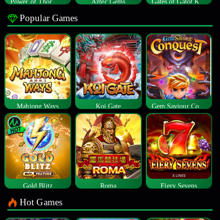
Power of Thor Megaways
Aztec Gems
Gates of Gatot Kaca
Popular Games
Mahjong Ways
Koi Gate
Gem Saviour Conquest
Gold Blitz
Roma
Fiery Sevens
Hot Games