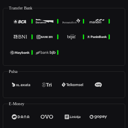
Transfer Bank
Pulsa
E-Money