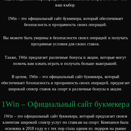
ваш выбор.
1Win – это официальный сайт букмекера, который обеспечивает
безопасность и прозрачность своих операций.
Вы можете быть уверены в безопасности своих операций и получать
прозрачные условия для своих ставок.
Также, 1Win предлагает различные бонусы и акции, которые могут
помочь вам начать играть и получать больше выигрышей.
В целом, 1Win – это официальный сайт букмекера, который
обеспечивает безопасность и прозрачность своих операций, предлагает
широкий спектр ставок на спорт и различные бонусы и акции.
1Win – Официальный сайт букмекера
1Win – это официальный сайт букмекера, который предлагает своим
клиентам широкий спектр услуг по ставкам на спорт. Компания была
основана в 2018 году и с тех пор стала одним из лидеров на рынке