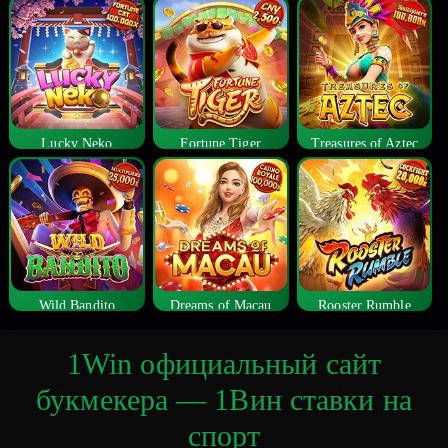
Lucky Neko
Fortune Tiger
Treasures of Aztec
Wild Bandito
Dreams of Macau
Rooster Rumble
1Win официальный сайт
букмекера — 1Вин ставки на
спорт