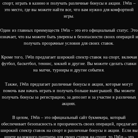
спорт, играть в казино и получать различные бонусы и акции. 1Win –
это место, где вы можете найти все, что вам нужно для комфортной
игры.
Один из главных преимуществ 1Win – это его официальный статус. Это
означает, что вы можете быть уверены в безопасности своих операций и
получать прозрачные условия для своих ставок.
Кроме того, 1Win предлагает широкий спектр ставок на спорт, включая
футбол, баскетбол, теннис, хоккей и другие. Вы можете сделать ставки
на матчи, турниры и другие события.
Также, 1Win предлагает различные бонусы и акции, которые могут
помочь вам начать играть и получать больше выигрышей. Вы можете
получать бонусы за регистрацию, за депозит и за участие в различных
акциях.
В целом, 1Win – это официальный сайт букмекера, который
обеспечивает безопасность и прозрачность своих операций, предлагает
широкий спектр ставок на спорт и различные бонусы и акции. Если вы
ищете надежного партнера для своих ставок на спорт, то 1Win – это