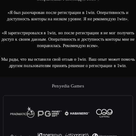
«Я был разочарован после регистрации в 1win. Оперативность и
доступность конторы на низком уровне. Я не рекомендую 1win».
«Я зарегистрировался в 1win, но после регистрации я не мог получить
доступ к своим данным. Оперативность и доступность конторы мне не
понравилась. Рекомендую всем».
Мы рады, что вы оставили свой отзыв о 1win. Ваш опыт может помочь
другим пользователям принять решение о регистрации в 1win.
Penyedia Games