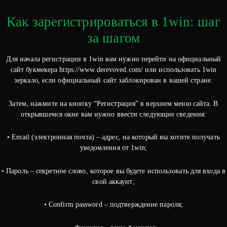
Как зарегистрироваться в 1win: шаг
за шагом
Для начала регистрации в 1win вам нужно перейти на официальный
сайт букмекера https://www.derevoved.com/ или использовать 1win
зеркало, если официальный сайт заблокирован в вашей стране.
Затем, нажмите на кнопку “Регистрация” в верхнем меню сайта. В
открывшемся окне вам нужно ввести следующие сведения:
• Email (электронная почта) – адрес, на который вы хотите получать
уведомления от 1win;
• Пароль – секретное слово, которое вы будете использовать для входа в
свой аккаунт;
• Confirm password – подтверждение пароля;