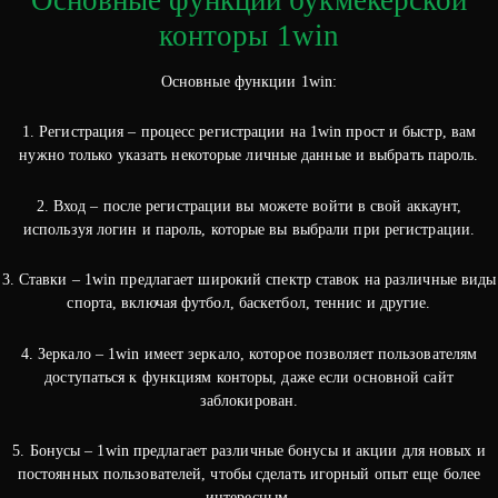
конторы 1win
Основные функции 1win:
1. Регистрация – процесс регистрации на 1win прост и быстр, вам
нужно только указать некоторые личные данные и выбрать пароль.
2. Вход – после регистрации вы можете войти в свой аккаунт,
используя логин и пароль, которые вы выбрали при регистрации.
3. Ставки – 1win предлагает широкий спектр ставок на различные виды
спорта, включая футбол, баскетбол, теннис и другие.
4. Зеркало – 1win имеет зеркало, которое позволяет пользователям
доступаться к функциям конторы, даже если основной сайт
заблокирован.
5. Бонусы – 1win предлагает различные бонусы и акции для новых и
постоянных пользователей, чтобы сделать игорный опыт еще более
интересным.