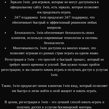
Зеркало 1win: для игроков, которые не могут доступаться к
официальному сайту 1win, есть зеркало, которое позволяет
им продолжать играть.
24/7 поддержка: 1win предлагает 24/7 поддержку, что
обеспечивает быстрый и эффективный решением любых
вопросов.
Безопасность: 1win обеспечивает безопасность своих
клиентов, используя современные технологии и системы
безопасности.
Многоязычность: 1win доступен на многих языках, что
позволяет игрокам из разных стран играть на одном языке.
Регистрация в 1win – это простой и быстрый процесс, который не
требует много времени и усилий. Вам нужно только пройти
регистрацию, и вы сможете начать играть и получать доступ к услугам
1win.
Также, 1win предлагает своим клиентам 1win вход, который позволяет
им быстро и легко войти в свой аккаунт и начать играть.
В целом, регистрация в 1win – это лучший способ начать играть и
получать доступ к услугам букмекерской конторы.