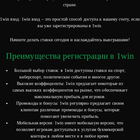
стране.
1win вход: 1win вход – это простой способ доступа к вашему счету, если
вы уже зарегистрированы в 1win.
Начните делать ставки сегодня и наслаждайтесь выигрышами!
Преимущества регистрации в 1win
Большой выбор ставок: в 1win доступны ставки на спорт,
киберспорт, политические события и многое другое.
Высокие коэффициенты: 1win предлагает некоторые из
самых высоких коэффициентов на рынке, что обеспечивает
максимальную прибыль для игроков.
Промокоды и бонусы: 1win регулярно предлагает своим
клиентам различные промокоды и бонусы, которые
помогают увеличить прибыль.
Мобильная версия: 1win имеет мобильную версию, что
позволяет игрокам доступаться к услугам букмекерской
конторы в любом месте и в любое время.