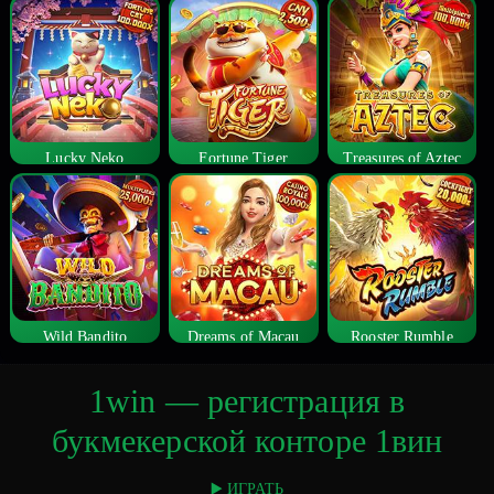
Lucky Neko
Fortune Tiger
Treasures of Aztec
Wild Bandito
Dreams of Macau
Rooster Rumble
1win — регистрация в
букмекерской конторе 1вин
▶️ ИГРАТЬ