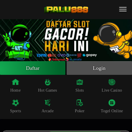
Beranda
Slot Online
Live Casino
Sportsbook
Arcade
Togel Online
Daftar
Login
Poker
Whatsapp
Home
Hot Games
Slots
Live Casino
Telegram
Sports
Arcade
Poker
Togel Online
Livechat