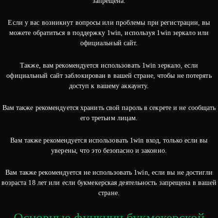
запрещена.
Если у вас возникнут вопросы или проблемы при регистрации, вы
можете обратиться в поддержку 1win, используя 1win зеркало или
официальный сайт.
Также, вам рекомендуется использовать 1win зеркало, если
официальный сайт заблокирован в вашей стране, чтобы не потерять
доступ к вашему аккаунту.
Вам также рекомендуется хранить свой пароль в секрете и не сообщать
его третьим лицам.
Вам также рекомендуется использовать 1win вход, только если вы
уверены, что это безопасно и законно.
Вам также рекомендуется не использовать 1win, если вы не достигли
возраста 18 лет или если букмекерская деятельность запрещена в вашей
стране.
Основные функции букмекерской