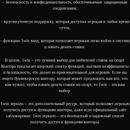
– безопасность и конфиденциальность, обеспечиваемые защищенным
соединением;
– круглосуточную поддержку, которая доступна игрокам в любое время
суток;
– функцию 1win вход, которая позволяет игрокам легко войти в систему
и начать делать ставки.
В целом, 1win – это лучший выбор для любителей ставок на спорт.
Контора предлагает широкий спектр функций, высокие коэффициенты
и безопасность, что делает ее привлекательной для игроков. Если вы
ищете букмекерскую контору, которая может предложить вам все, что
вам нужно, чтобы начать делать ставки на спорт, то 1win – это ваш
выбор.
1win зеркало – это дополнительный ресурс, который позволяет игрокам
получить доступ к функциям конторы, даже если официальный сайт
заблокирован. 1win зеркало – это безопасный и надежный способ
получить доступ к функциям конторы.