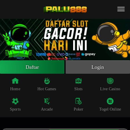
Beranda
Slot Online
Live Casino
Sportsbook
Arcade
Togel Online
Daftar
Login
Poker
Whatsapp
Home
Hot Games
Slots
Live Casino
Telegram
Sports
Arcade
Poker
Togel Online
Livechat