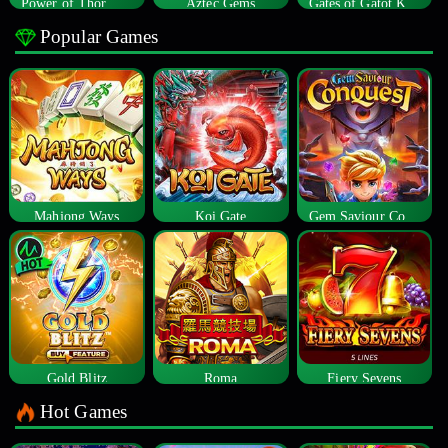
Power of Thor Megaways
Aztec Gems
Gates of Gatot Kaca
Popular Games
Mahjong Ways
Koi Gate
Gem Saviour Conquest
Gold Blitz
Roma
Fiery Sevens
Hot Games