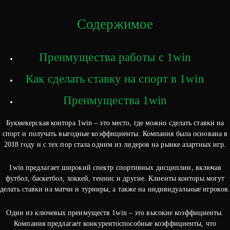
Содержимое
Преимущества работы с 1win
Как сделать ставку на спорт в 1win
Преимущества 1win
Букмекерская контора 1win – это место, где можно сделать ставки на
спорт и получать выгодные коэффициенты. Компания была основана в
2018 году и с тех пор стала одним из лидеров на рынке азартных игр.
1win предлагает широкий спектр спортивных дисциплин, включая
футбол, баскетбол, хоккей, теннис и другие. Клиенты конторы могут
делать ставки на матчи и турниры, а также на индивидуальные игроков.
Один из ключевых преимуществ 1win – это высокие коэффициенты.
Компания предлагает конкурентоспособные коэффициенты, что