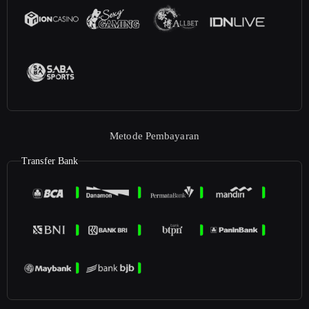
Metode Pembayaran
Transfer Bank