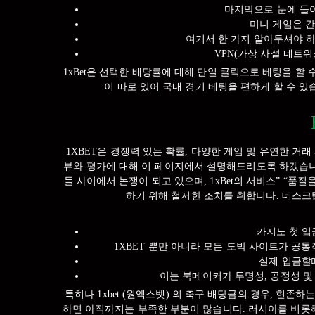
마지막으로 눈에 들어
미니 게임은 간
여기서 한 가지 알아두셔야 하
VPN(가상 사설 네트
1xBet은 선택한 배당률에 대해 단일 클릭으로 베팅을 할 
이 따로 있어 국내 경기 베팅을 편하게 할 수 
1XBET은 경쟁력 있는 확률, 다양한 게임 및 유연한 
뷰와 평가에 대해 이 페이지에서 설명해드리도록 하겠습니다
들 사이에서 논쟁이 되고 있으며, 1xBet의 서비스” “품
하기 위해 철저한 조치를 취합니다. 데스크탑P
카지노 첫 입
1XBET 뿐만 아니라 모든 도박 사이트가 공
실제 입금할
이는 북메이커가 투명성, 공정성 및
특히나 1xbet (원엑스벳) 의 축구 배당금의 경우, 현존
하면 아직까지는 부족한 부분이 많습니다. 러시아를 비롯해 