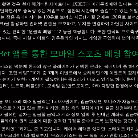
왔던 것은 현재 해외배팅사이트에서 1XBET과 마라톤벳에만 있다는 ‘
단하면서도 중독성 있는 게임으로, 잠깐의 시간에도 즐길” “수 있는 게
는 점은 홈페이지에는 100유로 보너스 지급(1개월 전에는 130유로 보너
워크)을 활용하면 인터넷 연결을 보호하고, 위치를 변경하여 차단된 사이트
수 있는 편리한 “원클릭 베팅”” “기능을 제공합니다. 또한 한국의 프로축구 
있습니다. 국내 사설 사이트의 경우온라인 카지노 게임만 구입하여 법의 
Bet 앱을 통한 모바일 스포츠 베팅 참
거래 시스템 덕분에 한국의 많은 플레이어가 선택한 온라인 북메이커 중 하
. 조합 베팅” “10개 중 9개의 이벤트에서 승리하면 9개 이벤트의 잠재
질을 높이기 위한» «개선이 필요하다는 목소리가 나오고 있기도 하다. 뿐만 
C, 노트북, 테블릿PC, 모바일 앱(안드로이드, iOS) 다양한 환경에서 이
금 보너스의 최소 입금액은 15, 000원이며, 입금하시면 보너스가 자동으
통적으로 가지고 있는 문제이지만, 은행 측의 절차에 따라 출금 신청부터 
때 필요한 절차는 입금할 금액과 계좌 정보 입력 후 안내된 계좌로 입금하
 플레이어 권리 보호에 대한 엄격한 규정을 준수하도록 보장하는 평판이 
하는 온라인” “카지노 중 최고입니다. 캐쉬백 혜택은 있지만, 스테이크 카
우크라이나와 벨로루시, 우즈베키스탄 등 구 독립 국가 연합 (CIS) 지역