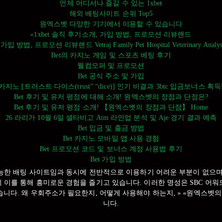
언제 어디서나 즐길 수 있는 1xbet
해외 배팅사이트 순위 Top5
원엑스벳 다양한 기기에서 이용할 수 있습니다
«1xbet 솔직 후기소개, 가입 방법, 프로모션 리뷰랜드
방법, 프로모션 리뷰랜드 Vetraj Family Pet Hospital Veterinary Analysis 
Bet의 카지노 게임 및 스포츠 베팅 후기
웰컴오퍼 및 프로모션
Bet 공식 주소 및 가입
지노 [트러스트 다이스(trust” “dice)] 인기 비결과 3btc 입금보너스 획
Bet 후기 및 유저 평점에 대해 소개! 원엑스벳의 장점과 단점은?
Bet 후기 및 유저 평점 소개! 【원엑스벳의 장점과 단점】 Home
26 라리가 10월 6일 셀타비고 Atm 라인업 분석 및 Aje 경기 결과 예측
Bet 입금 및 출금 방법
Bet 카지노 모바일 앱 사용 경험
Bet 프로모션 코드 및 보너스 계정 사용법 후기
Bet 가입 방법
가능한 배팅 사이트임과 동시에 전반적으로 이용하기 어려운 부분이 없으며 
이를 통해 흥미로운 경험을 즐기고 있습니다. 이러한 명성은 SBC 어워드
니다. 왜 우회주소가 필요한지, 어떻게 사용해야 하는지, » «원엑스벳의
니다.