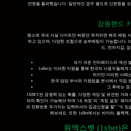
만명을 돌파했습니다. 일반적인 경우 별도로 신분증을 요
강원랜드 카
평소에 국내 사설 사이트만 써왔던 유저라면 해외 배팅 사
하고 있으며, 다양한 조합으로 승부베팅이 가능합니다. 라
드, 전자지갑, 
보기 쉬운 인터페이스와 섹션 별
1xBet는 이러한 지원을 통해 한국의 사용자들에게
하지만 이러한 사례는
한국 담당 부서와 지원팀을 본사에서 직접 
그 후에는 경
1XBET은 경쟁력 있는 확률, 다양한 게임 및 유연한 
되어 확인이 가능해야 하며 ‘내 계정’의 ‘계정 설정’ 
과 전화번호 두가지는 입력하셔야 입금신청을 할” “수 있
해보세요. 또한 1xBet에서는 바카라, 블랙잭
원엑스벳 (1xbet