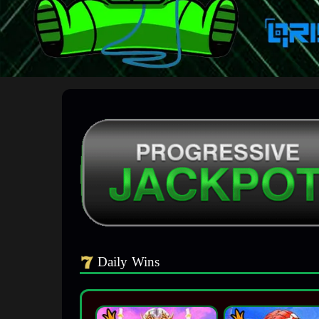
Daily Wins