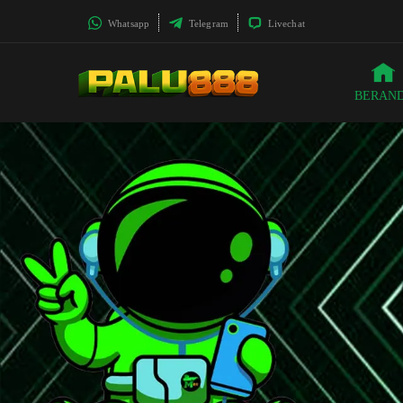
Whatsapp
Telegram
Livechat
BERAN