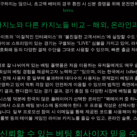
구하지는 않으나, 초고액 베터의 경우 환전 시 신분 증명을 위해 운전면
korea
.
지노와 다른 카지노들 비교 – 해외, 온라인
이트의 ‘이질적인 인터페이스’와 ‘불친절한 고객서비스’에 실망할 수도 
이브 스트리밍이 있는 경기는 구별되는 “LIVE” 심볼을 가지고 있어, 
암호화폐 등의 다양한 결제 수단을 그대로 사용할 수 있으며, 빠른 출금 
로 잘 나뉘어져 있는 배팅 플랫폼은 처음 이용하는 유저들에게도 매우 
 최상의 베팅 경험을 제공하고자 노력하고” “있으며, 이는 한국에서 1xB
 전체 사용자 중 일부에 불과하며 대다수의 사용자는 문제없이 베팅과 
운영하고 있어 먹튀 걱정 없이 안전하게 이용할 수 있으며 법적인 측면에서
기 결과, 핸디캡이 있는 경기 결과, 경기 총점 등 다양한 시장에 베팅을 할
거래 시스템 덕분에 한국의 많은 플레이어가 선택한 온라인” “북메이커 중 
페이지에서 스포츠 베팅 보너스에 동의해야 한다. ※ 프로필 작성은 선택
습니다. 일부 프로모션 참여 시 이메일을 통해 제공된 코드를 사용해야 하
, 룰렛 등의 테이블 게임인 라이브 카지노를 즐길 수 있고, 온라인 슬롯, 
)은 신뢰할 수 있는 베팅 회사이자 믿을