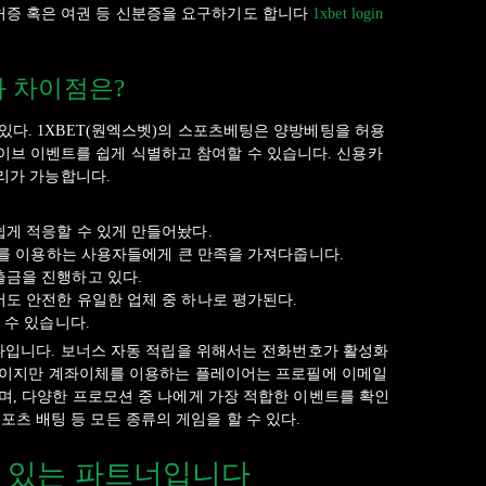
허증 혹은 여권 등 신분증을 요구하기도 합니다
1xbet login
과 차이점은?
있다. 1XBET(원엑스벳)의 스포츠베팅은 양방베팅을 허용
라이브 이벤트를 쉽게 식별하고 참여할 수 있습니다. 신용카
처리가 가능합니다.
쉽게 적응할 수 있게 만들어놨다.
et를 이용하는 사용자들에게 큰 만족을 가져다줍니다.
출금을 진행하고 있다.
도 안전한 유일한 업체 중 하나로 평가된다.
 수 있습니다.
하나입니다. 보너스 자동 적립을 위해서는 전화번호가 활성화
사항 이지만 계좌이체를 이용하는 플레이어는 프로필에 이메일
며, 다양한 프로모션 중 나에게 가장 적합한 이벤트를 확인
스포츠 배팅 등 모든 종류의 게임을 할 수 있다.
 수 있는 파트너입니다