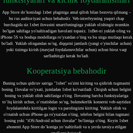
App Store do‘konidagi 1xbet plaginiga amal qilish bilan bezovta qilmang –
bu rus auditoriyasi uchun bebahodir. Veb-interfeysning yuqori chap
burchagida siz 1xbet ilovasini smartfoningizga yuklab olishingiz mumkin
bo'lgan sahifaga yo'naltiradigan havolani topasiz. 1xBet-ni yuklab oling va
iPhone 5S va boshqa modellarga ro'yxatdan o'ting va bu sizga mutlaqo kerak
bo'ladi. Yuklab olingandan so'ng, diqqatni jamlash (yangi o'yinchilar uchun)
yoki tizimga kirish (mavjud foydalanuvchilar uchun) uchun biroz vaqt
sarflashingiz kerak bo'ladi.
Kooperatsiya bebahodir
Buning uchun qidiruv satriga "1xbet" so'zini kiriting va qidirish tugmasini
bosing. Ilovalar ro'yxati, jumladan 1xbet ko'rsatiladi. Chiqish uchun belgini
bosing va yuklab olish sahifasiga o'ting. Ilovaning barcha funksiyalariga
toʻliq kirish uchun, oʻrnatishdan soʻng, bukmekerlik konserni veb-saytidan
foydalanishda kiritilgan login va parolingizni kiriting. Yuklab olish va
o'rnatish uchun iPhone-ga ro'yxatdan o'ting, telefon belgisi bilan tugmani
bosing yoki "iOS/Android uchun ilovalar" bo'limiga o'ting. Keyin 1xbet
abonenti App Store do‘koniga yo‘naltiriladi va u yerda tavsiya etilgan