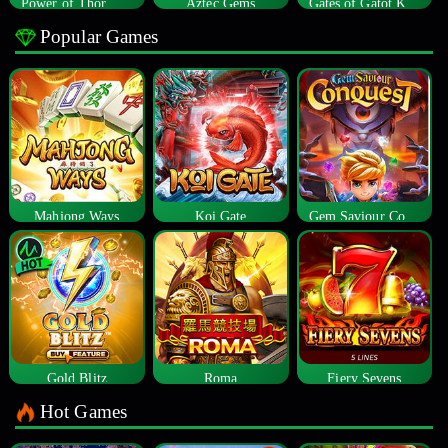
Power of Thor Megaways
Aztec Gems
Gates of Gatot Kaca
Popular Games
Mahjong Ways
Koi Gate
Gem Saviour Conquest
Gold Blitz
Roma
Fiery Sevens
Hot Games