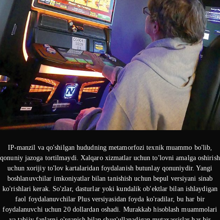
IP-manzil va qo'shilgan hududning metamorfozi texnik muammo bo'lib,
qonuniy jazoga tortilmaydi. Xalqaro xizmatlar uchun to'lovni amalga oshirish
uchun xorijiy to'lov kartalaridan foydalanish butunlay qonuniydir. Yangi
boshlanuvchilar imkoniyatlar bilan tanishish uchun bepul versiyani sinab
ko'rishlari kerak. So'zlar, dasturlar yoki kundalik ob'ektlar bilan ishlaydigan
faol foydalanuvchilar Plus versiyasidan foyda ko'radilar, bu har bir
foydalanuvchi uchun 20 dollardan oshadi. Murakkab hisoblash muammolari
va tabiiy fanlarni o'rganish bilan shug'ullanadigan mutaxassislar har bir