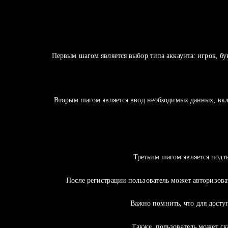
Первым шагом является выбор типа аккаунта: игрок, б
Вторым шагом является ввод необходимых данных, вкл
Третьим шагом является подт
После регистрации пользователь может авторизоват
Важно помнить, что для доступ
Также, пользователь может ск