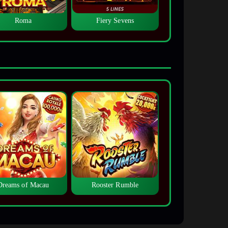
Roma
Fiery Sevens
Dreams of Macau
Rooster Rumble