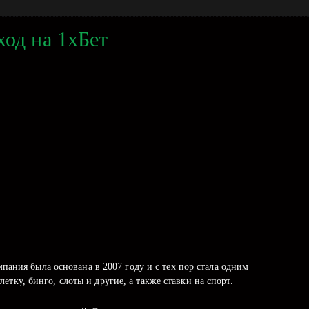
ход на 1хБет
о
пания была основана в 2007 году и с тех пор стала одним
етку, бинго, слоты и другие, а также ставки на спорт.