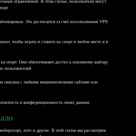
тельных ограничений. В этом случае, пользователи могут
порт.
заблокирован. Это достигается за счет использования VPN
ншет, чтобы играть и ставить на спорт в любом месте и в
ть на спорт. Они обеспечивают доступ к огромному выбору
ть пользователей.
и не связаны с любыми мошенническими сайтами или
зопасность и конфиденциальность своих данных.
кало
киберспорт, лото и другие. В этой статье мы рассмотрим