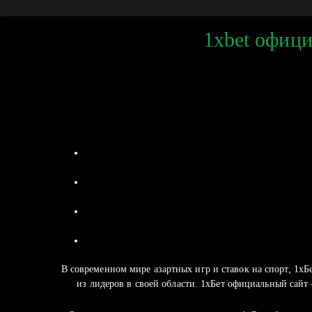
1xbet офици
В современном мире азартных игр и ставок на спорт, 1хБ
из лидеров в своей области. 1хБет официальный сайт –