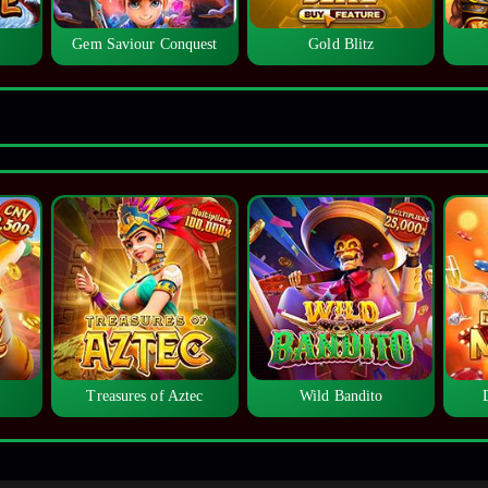
Gem Saviour Conquest
Gold Blitz
Treasures of Aztec
Wild Bandito