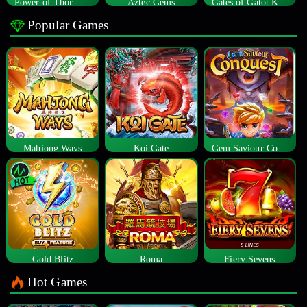
Power of Thor Megaways
Aztec Gems
Gates of Gatot Kaca
Popular Games
Mahjong Ways
Koi Gate
Gem Saviour Conquest
Gold Blitz
Roma
Fiery Sevens
Hot Games