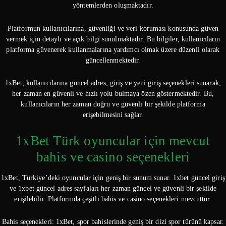
yöntemlerden oluşmaktadır.
Platformun kullanıcılarına, güvenliği ve veri koruması konusunda güven
vermek için detaylı ve açık bilgi sunulmaktadır. Bu bilgiler, kullanıcıların
platforma güvenerek kullanmalarına yardımcı olmak üzere düzenli olarak
güncellenmektedir.
1xBet, kullanıcılarına güncel adres, giriş ve yeni giriş seçenekleri sunarak,
her zaman en güvenli ve hızlı yolu bulmaya özen göstermektedir. Bu,
kullanıcıların her zaman doğru ve güvenli bir şekilde platforma
erişebilmesini sağlar.
1xBet Türk oyuncular için mevcut
bahis ve casino seçenekleri
1xBet, Türkiye’deki oyuncular için geniş bir sunum sunar. 1xbet güncel giriş
ve 1xbet güncel adres sayfaları her zaman güncel ve güvenli bir şekilde
erişilebilir. Platformda çeşitli bahis ve casino seçenekleri mevcuttur.
Bahis seçenekleri: 1xBet, spor bahislerinde geniş bir dizi spor türünü kapsar.