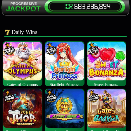
Daily Wins
Gates of Olympus
Starlight Princess
Sweet Bonanza