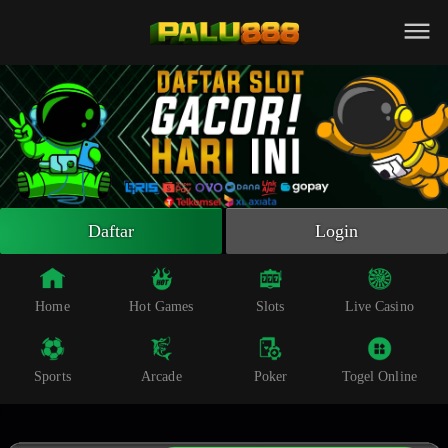
Beranda
Slot Online
Live Casino
Sportsbook
Arcade
Togel Online
Daftar
Login
Poker
Whatsapp
Home
Hot Games
Slots
Live Casino
Telegram
Sports
Arcade
Poker
Togel Online
Livechat