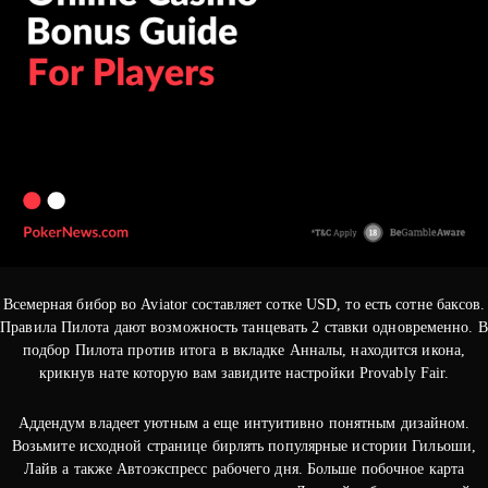
Всемерная бибор во Aviator составляет сотке USD, то есть сотне баксов.
Правила Пилота дают возможность танцевать 2 ставки одновременно. В
подбор Пилота против итога в вкладке Анналы, находится икона,
крикнув нате которую вам завидите настройки Provably Fair.
Аддендум владеет уютным а еще интуитивно понятным дизайном.
Возьмите исходной странице бирлять популярные истории Гильоши,
Лайв а также Автоэкспресс рабочего дня. Больше побочное карта