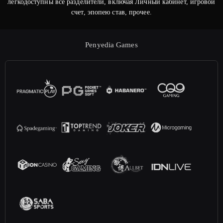
легкодоступны все разделители, включая Личный кабинет, игровой
счет, эпопею став, прочее.
Penyedia Games