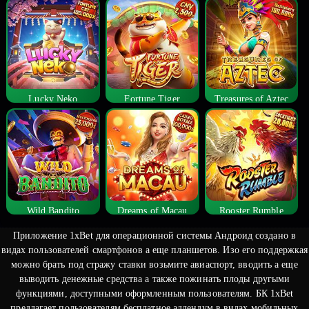
Lucky Neko
Fortune Tiger
Treasures of Aztec
Wild Bandito
Dreams of Macau
Rooster Rumble
Приложение 1xBet для операционной системы Андроид создано в
видах пользователей смартфонов а еще планшетов. Изо его поддержкая
можно брать под стражу ставки возьмите авиаспорт, вводить а еще
выводить денежные средства а также пожинать плоды другыми
функциями, доступными оформленным пользователям. БК 1xBet
предлагает пользователям бесплатное аддендум в видах мобильных