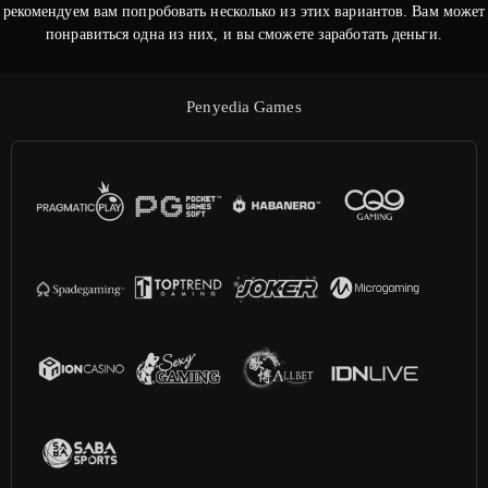
рекомендуем вам попробовать несколько из этих вариантов. Вам может
понравиться одна из них, и вы сможете заработать деньги.
Penyedia Games