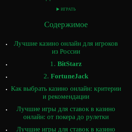
▶️ ИГРАТЬ
Содержимое
Лучшие казино онлайн для игроков
из России
1.
BitStarz
2.
FortuneJack
Как выбрать казино онлайн: критерии
и рекомендации
Лучшие игры для ставок в казино
онлайн: от покера до рулетки
Лучшие игры для ставок в казино