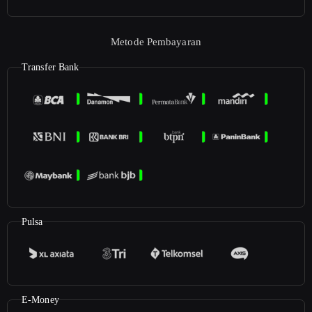
Metode Pembayaran
Transfer Bank
Pulsa
E-Money