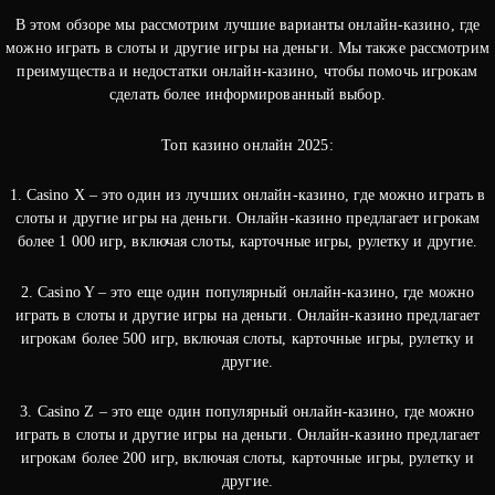
В этом обзоре мы рассмотрим лучшие варианты онлайн-казино, где
можно играть в слоты и другие игры на деньги. Мы также рассмотрим
преимущества и недостатки онлайн-казино, чтобы помочь игрокам
сделать более информированный выбор.
Топ казино онлайн 2025:
1. Casino X – это один из лучших онлайн-казино, где можно играть в
слоты и другие игры на деньги. Онлайн-казино предлагает игрокам
более 1 000 игр, включая слоты, карточные игры, рулетку и другие.
2. Casino Y – это еще один популярный онлайн-казино, где можно
играть в слоты и другие игры на деньги. Онлайн-казино предлагает
игрокам более 500 игр, включая слоты, карточные игры, рулетку и
другие.
3. Casino Z – это еще один популярный онлайн-казино, где можно
играть в слоты и другие игры на деньги. Онлайн-казино предлагает
игрокам более 200 игр, включая слоты, карточные игры, рулетку и
другие.