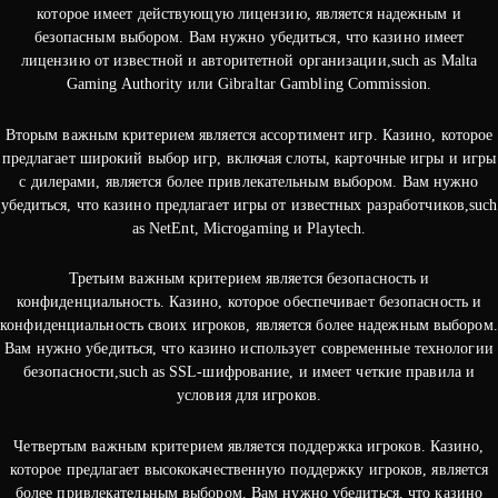
которое имеет действующую лицензию, является надежным и
безопасным выбором. Вам нужно убедиться, что казино имеет
лицензию от известной и авторитетной организации,such as Malta
Gaming Authority или Gibraltar Gambling Commission.
Вторым важным критерием является ассортимент игр. Казино, которое
предлагает широкий выбор игр, включая слоты, карточные игры и игры
с дилерами, является более привлекательным выбором. Вам нужно
убедиться, что казино предлагает игры от известных разработчиков,such
as NetEnt, Microgaming и Playtech.
Третьим важным критерием является безопасность и
конфиденциальность. Казино, которое обеспечивает безопасность и
конфиденциальность своих игроков, является более надежным выбором.
Вам нужно убедиться, что казино использует современные технологии
безопасности,such as SSL-шифрование, и имеет четкие правила и
условия для игроков.
Четвертым важным критерием является поддержка игроков. Казино,
которое предлагает высококачественную поддержку игроков, является
более привлекательным выбором. Вам нужно убедиться, что казино