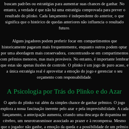
buscam padrões ou estratégias para aumentar suas chances de ganhar. No
entanto, a verdade é que não há uma estratégia comprovada para prever o
resultado do plinko. Cada lançamento é independente do anterior, o que
significa que o histórico de quedas anteriores não influencia o resultado
futuro.
Alguns jogadores podem preferir focar em compartimentos que
historicamente pagaram mais frequentemente, enquanto outros podem optar
por uma abordagem mais conservadora, concentrando-se em compartimentos
com prêmios menores, mas mais prováveis. No entanto, é importante lembrar
que estas são apenas ilusões de controle. O plinko é um jogo de puro acaso, e
a única estratégia real é aproveitar a emoção do jogo e gerenciar o seu
orçamento com responsabilidade.
A Psicologia por Trás do Plinko e do Azar
O apelo do plinko vai além da simples chance de ganhar prêmios. O jogo
explora a nossa fascinação inerente pelo azar e pela imprevisibilidade. A cada
lançamento, a antecipação aumenta, criando uma descarga de dopamina no
cérebro, um neurotransmissor associado ao prazer e à recompensa. Mesmo
que o jogador não ganhe, a emoção da queda e a possibilidade de um prêmio