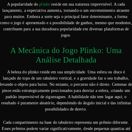
A popularidade do
plinko
reside em sua natureza imprevisível. A cada
lançamento, a expectativa aumenta, tornando-o um entretenimento atraente
para muitos. Embora a sorte seja o principal fator determinante, a forma
como o jogo é apresentado e a possibilidade de ganhos, mesmo que modestos,
contribuem para a sua duradoura popularidade em diversas plataformas de
jogos.
A Mecânica do Jogo Plinko: Uma
Análise Detalhada
A beleza do plinko reside em sua simplicidade. Uma esfera ou disco é
lançado do topo de um tabuleiro vertical, e a gravidade faz o seu trabalho,
levando o objeto para baixo. No entanto, o percurso não é direto. Centenas de
pinos estão estrategicamente posicionados para desviar a esfera, criando um
padrão imprevisível de ziguezagues. A habilidade não tem lugar aqui; o
resultado é puramente aleatório, dependendo do ângulo inicial e das infinitas
possibilidades de desvio.
Cada compartimento na base do tabuleiro representa um prêmio diferente.
Esses prêmios podem variar significativamente, desde pequenas quantias até