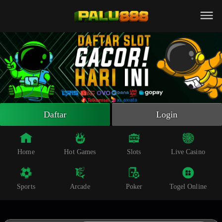
Beranda
Slot Online
Live Casino
Sportsbook
Arcade
Togel Online
Daftar
Login
Poker
Whatsapp
Home
Hot Games
Slots
Live Casino
Telegram
Sports
Arcade
Poker
Togel Online
Livechat