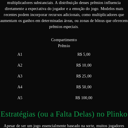
multiplicadores substanciais. A distribuição desses prêmios influencia
diretamente a expectativa do jogador e a emoção do jogo. Modelos mais
recentes podem incorporar recursos adicionais, como multiplicadores que
aumentam os ganhos em determinadas áreas, ou zonas de bônus que oferecem
prêmios especiais.
Compartimento
Prêmio
A1
R$ 5,00
A2
R$ 10,00
A3
R$ 25,00
A4
R$ 50,00
A5
R$ 100,00
Estratégias (ou a Falta Delas) no Plinko
Apesar de ser um jogo essencialmente baseado na sorte, muitos jogadores