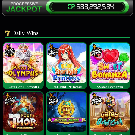
Daily Wins
Gates of Olympus
Starlight Princess
Sweet Bonanza