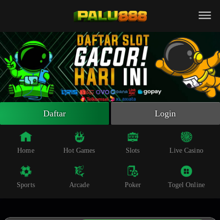
Beranda
Slot Online
Live Casino
Sportsbook
Arcade
Togel Online
Daftar
Login
Poker
Whatsapp
Home
Hot Games
Slots
Live Casino
Telegram
Sports
Arcade
Poker
Togel Online
Livechat