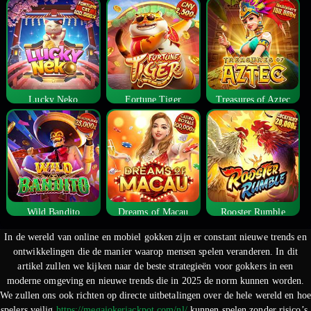
Lucky Neko
Fortune Tiger
Treasures of Aztec
Wild Bandito
Dreams of Macau
Rooster Rumble
In de wereld van online en mobiel gokken zijn er constant nieuwe trends en
ontwikkelingen die de manier waarop mensen spelen veranderen. In dit
artikel zullen we kijken naar de beste strategieën voor gokkers in een
moderne omgeving en nieuwe trends die in 2025 de norm kunnen worden.
We zullen ons ook richten op directe uitbetalingen over de hele wereld en hoe
spelers veilig
https://megajokerjackpot.com/nl/
kunnen spelen zonder risico’s.