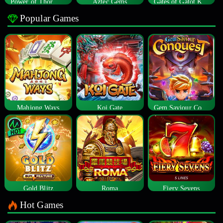
Power of Thor Megaways
Aztec Gems
Gates of Gatot Kaca
Popular Games
Mahjong Ways
Koi Gate
Gem Saviour Conquest
Gold Blitz
Roma
Fiery Sevens
Hot Games