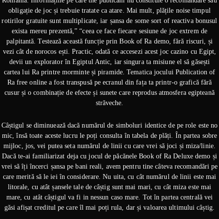
România. Informațiile pe care the publicăm nu constituie o recomandare sau
obligație de joc și trebuie tratate ca atare. Mai mult, plățile noise timpul
rotirilor gratuite sunt multiplicate, iar șansa de some sort of reactiva bonusul
exista mereu prezentă,” “ceea ce face fiecare sesiune de joc extrem de
palpitantă. Testează această funcție prin Book of Ra demo, fără riscuri, și
vezi cât de norocos ești. Practic, odată ce accesezi acest joc cazino cu Egipt,
devii un explorator în Egiptul Antic, iar singura ta misiune el să găsești
cartea lui Ra printre morminte și piramide. Tematica jocului Publication of
Ra free online a fost transpusă pe ecranul din fața ta printr-o grafică fără
cusur și o combinație de efecte și sunete care reprodus atmosfera egipteană
străveche.
Câștigul se diminuează dacă numărul de simboluri identice de pe role este no
mic, însă toate aceste lucru le poți consulta în tabela de plăți. În partea sobre
mijloc, jos, vei putea seta numărul de linii cu care vrei să joci și miza/linie.
Dacă te-ai familiarizat deja cu jocul de păcănele Book of Ra Deluxe demo și
vrei să îți încerci șansa pe bani reali, avem pentru tine câteva recomandări pe
care merită să le iei în considerare. Nu uita, cu cât numărul de linii este mai
litorale, cu atât șansele tale de câștig sunt mai mari, cu cât miza este mai
mare, cu atât câștigul va fi in nessun caso mare. Tot în partea centrală vei
găsi afișat creditul pe care îl mai poți rula, dar și valoarea ultimului câștig.