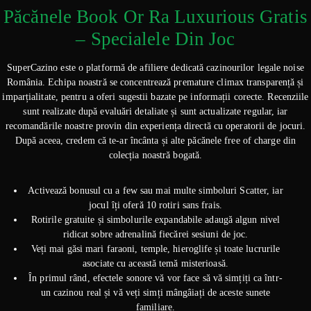
Păcănele Book Or Ra Luxurious Gratis
– Specialele Din Joc
SuperCazino este o platformă de afiliere dedicată cazinourilor legale noise
România. Echipa noastră se concentrează premature climax transparență și
imparțialitate, pentru a oferi sugestii bazate pe informații corecte. Recenziile
sunt realizate după evaluări detaliate și sunt actualizate regular, iar
recomandările noastre provin din experiența directă cu operatorii de jocuri.
După aceea, credem că te-ar încânta și alte păcănele free of charge din
colecția noastră bogată.
Activează bonusul cu a few sau mai multe simboluri Scatter, iar
jocul îți oferă 10 rotiri sans frais.
Rotirile gratuite și simbolurile expandabile adaugă algun nivel
ridicat sobre adrenalină fiecărei sesiuni de joc.
Veți mai găsi mari faraoni, temple, hieroglife și toate lucrurile
asociate cu această temă misterioasă.
În primul rând, efectele sonore vă vor face să vă simțiți ca într-
un cazinou real și vă veți simți mângâiați de aceste sunete
familiare.