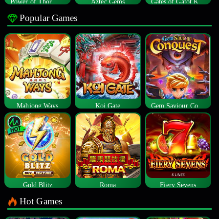
Power of Thor Megaways
Aztec Gems
Gates of Gatot Kaca
Popular Games
Mahjong Ways
Koi Gate
Gem Saviour Conquest
Gold Blitz
Roma
Fiery Sevens
Hot Games