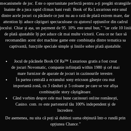
mecanismele de joc. Este o oportunitate perfectă pentru a-ți pregăti strategiile
înainte de a juca rapid climax bani reali. Book of Ra Luxurious este unul
dintre acele jocuri cu păcănele ce just nu au o rată de plată extrem mare, dar
attention îți aduce câștiguri spectaculoase cu ajutorul opțiunilor din cadrul
jocului. Chiar și așa, un payment de 95. 10% este unul bun,” “iar cele 10 linii
de plată ajustabile îți pot aduce cât mai multe victorii. Ceea ce ne face să
recomandăm acest slot machine game este combinația dintre tematica sa
captivantă, funcțiile speciale simple și liniile sobre plată ajustabile.
Jocul de păcănele Book Of Ra™ Luxurious gratis a fost creat
de jocuri Novomatic, companie inființată within 1980 și cel mai
mare furnizor de aparate de jocuri in cazinourile terestre.
În partea centrală a ecranului sony ericsson găsește cea mai
importantă zonă, cu 3 rânduri și 5 coloane pe care se vor afișa
combinațiile story câștigătoare.
Când vorbim despre cele mai bune cazinouri online românești,
Casino. com. ro este partenerul tău 100% independent și de
încredere.
De asemenea, nu uita că poți să dublezi suma obținută într-o rundă prin
opțiunea Chance.”