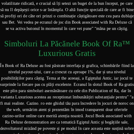
volatilitate ridicată, e crucial să îți setezi un buget de la bun început, pe care
să nu îl depășești orice s-ar întâmpla. O altă funcție specială de care ar fi bine
să profiți ori de câte ori prinzi o combinație câștigătoare este cea para dublaje
sau Bet. Vei vedea pe ecranul de joc din Book associated with Ra Deluxe că
se va activa butonul în momentul în care vei pune” “mâna pe un câștig.
Simboluri La Păcănele Book Of Ra™
Luxurious Gratis
În Book of Ra Deluxe au fost păstrate interfața și grafica, schimbările fiind la
nivelul payout-ului, care a crescut cu aproape 1%, dar și una nivelul
posibilităților para câștig. Tema at the aceeași, a Egiptului Antic, iar jocul te
surprinde la fiecare pas cu plăți excelente. Ecranul în slotul Book of Ra gratis
este plin para simboluri asemănătoare cu cele din Publication of Ra, dar în
varianta Luxurious acestea au receptionat îmbunătățiri substanțiale pentru” “a
fi mai realiste. Cazino. ro este ghidul tău para încredere în jocuri de noroc on
the web, urmărim atent și prezentăm în imod transparent doar ofertele
cazino-urilor online care merită atenția noastră. Jocul Book associated with
Ra Deluxe demonstration are ca tematică Egiptul Antic și bogățiile sale,
dezvoltatorul mizând pe poveste și pe modul în care aceasta este susțină sobre