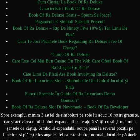
Cum Câștigi La Book Of Ra Deluxe
Caracteristici Book Of Ra Deluxe
Book Of Ra Deluxe Gratis – Sperm Se Joacă?
Pagamenti E Simboli Speciali Presenti
Book Of Ra Deluxe – Rtp De Ninety Five 10% Și Ten Linii De
Plată
Cum Te Joci Păcănele Book Regarding Ra Deluxe Free Of
Charge?
“Guide Of Ra Deluxe
Care Este Cel Mai Bun Casino On The Web Care Oferă Book Of
Ra Elegant Cu Bani?
Câte Linii De Plată Are Book Involving Ra Deluxe?
Book Of Ra Luxurious Slot – Simbolurile Din Cadrul Jocului Și
Plăți
Funcții Speciale În Guide Of Ra Luxurious Demo
Bonusuri”
Book Of Ra Deluxe Slot Di Novomatic – Book Of Ra Developer
Spre exemplu, minim 3 astfel de simboluri pe role îți aduc 10 rotiri gratuite,
dar și activarea unui simbol expandabil ce te ajută să îți crești și mai mult
șansele de câștig. Simbolul expandabil ocupă până la several poziții pe
function și plătește los angeles fel ca este simbol normal. Jocul de păcănele