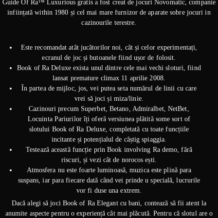
Guide Of Ra™ Luxurious gratis a fost creat de jocuri Novomatic, companie
inființată within 1980 și cel mai mare furnizor de aparate sobre jocuri in
cazinourile terestre.
Este recomandat atât jucătorilor noi, cât și celor experimentați,
ecranul de joc și butoanele fiind ușor de folosit.
Book of Ra Deluxe exista unul dintre cele mai vechi sloturi, fiind
lansat premature climax 11 aprilie 2008.
În partea de mijloc, jos, vei putea seta numărul de linii cu care
vrei să joci și miza/linie.
Cazinouri precum Superbet, Betano, Admiralbet, NetBet,
Locuinta Pariurilor îți oferă versiunea plătită some sort of
slotului Book of Ra Deluxe, completată cu toate funcțiile
incitante și potențialul de câștig spiaggia.
Testează această funcție prin Book involving Ra demo, fără
riscuri, și vezi cât de norocos ești.
Atmosfera nu este foarte luminoasă, muzica este plină para
suspans, iar para fiecare dată când vei prinde u specială, lucrurile
vor fi duse una extrem.
Dacă alegi să joci Book of Ra Elegant cu bani, contează să fii atent la
anumite aspecte pentru o experiență cât mai plăcută. Pentru că slotul are o