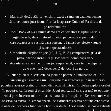
tău.
Mai mult decât atât, te vei simți exact ca într-un cazinou pentru
că te vei putea juca jocuri florida la aparate Guide of Ra direct de
pe telefonul tău.
Jocul Book of Ra Deluxe demo are ca tematică Egiptul Antic și
bogățiile sale, dezvoltatorul mizând pe poveste și pe modul în
care aceasta este susțină para personaje fantastice, efecte vizuale
și sunete spectaculoase.
Simbolurile cărților de joc (10, J, Q, E, A) completează grila de
plată, oferind între 10x și 15x pentru combinații de 5.
Aceasta este cheia pentru un joc responsabil, care te ține departe
de o eventuală dependență de jocuri de noroc.
Cu bune și cu rele, cert este că jocul de păcănele Publication of Ra™
Luxurious gratis rămâne unul din cele mai atractive și in nessun caso
populare aparate gratis. E mereu distractiv să intrăm în pielea exploratorului
în povestea cu faraoni și piramide. Jocul reprezintă cu siguranță to opțiune
demnă para încercat măcar o dată și para către începători. De asemenea veți
observa ca există un simbol special de extindere; această opțiune este aleasă
înainte de începerea funcției de bonus gratuite. Acest simbol se poate extinde