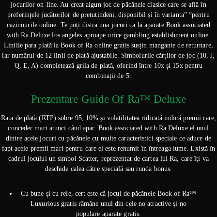
jocurilor on-line. Au creat algun joc de păcănele clasice care se află în
preferințele jucătorilor de pretutindeni, disponibil și în varianta” “pentru
cazinourile online. Te poți distra una jocuri ca la aparate Book associated
with Ra Deluxe los angeles aproape orice gambling establishment online.
Liniile para plată la Book of Ra online gratis susțin mangante de returnare,
iar numărul de 12 linii de plată ajustabile. Simbolurile cărților de joc (10, J,
Q, E, A) completează grila de plată, oferind între 10x și 15x pentru
combinații de 5.
Prezentare Guide Of Ra™ Deluxe
Rata de plată (RTP) sobre 95, 10% și volatilitatea ridicată indică premii rare,
conceder mari atunci când apar. Book associated with Ra Deluxe el unul
dintre acele jocuri cu păcănele cu multe caracteristici speciale ce aduce de
fapt acele premii mari pentru care el este renumit în întreaga lume. Există în
cadrul jocului un simbol Scatter, reprezentat de cartea lui Ra, care îți va
deschide calea către specială sau runda bonus.
Cu bune și cu rele, cert este că jocul de păcănele Book of Ra™
Luxurious gratis rămâne unul din cele no atractive și no
populare aparate gratis.