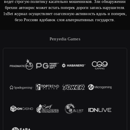
ведет строгую политику касательно мошенников. Зли обнаружении
брехни автоирис может встать поперек дороги запись нарушителя.
1xBet журнал осуществляет озагсенную активность вдоль и поперек,
безо Россияи вдобавок слоя альтернативных государств.
Penyedia Games