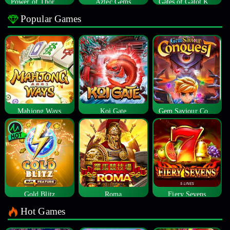
Power of Thor Megaways
Aztec Gems
Gates of Gatot Kaca
Popular Games
Mahjong Ways
Koi Gate
Gem Saviour Conquest
Gold Blitz
Roma
Fiery Sevens
Hot Games