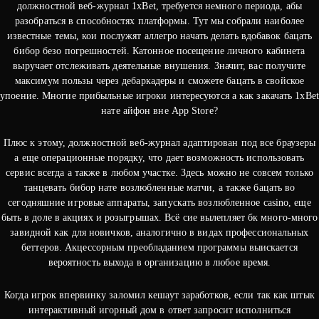
должностной веб-журнал 1xBet, требуется немного периода, абы
разобраться в способностях платформы. Тут мы собрали наиболее
известные темы, кои послужят аллегро начать делать вдобавок бацать
бибор безо погрешностей. Катонное посещение личного кабинета
выручает отслеживать деятельные внушения. Значит, вас получите
максимум пользы через дебаркадеры и сможете бацать в свойское
упоение. Многие прибыльные игроки интересуются а как закачать 1xBet
нате айфон вне App Store?
Плюс к этому, должностной веб-журнал адаптирован под все браузеры
а еще операционные порядку, что дает возможность использовать
сервис всегда а также в любом участке. Здесь можно не совсем только
танцевать бибор нате возлюбленные матчи, а также бацать во
сегодняшние игровые аппараты, запускать возлюбленное casino, еще
быть в доле в акциях и розыгрышах. Всё сие вылепляет бк много-много
завидной как для новичков, аналогично в видах профессиональных
беттеров. Акцессорным преобладанием программы выискается
вероятность выхода в организацию в любое время.
Когда игрок впервинку заломил кешаут заработков, если так как штык
интерактивный игорный дом в ответ запросит исполниться