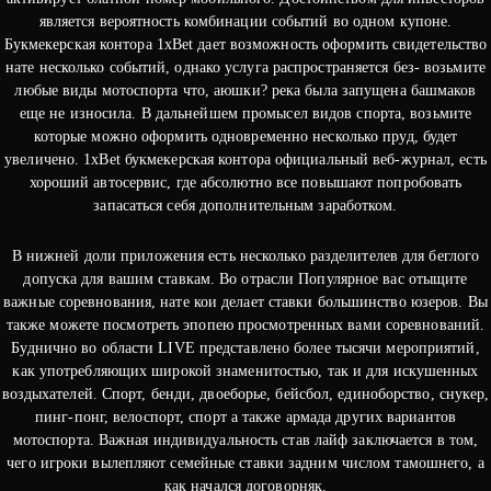
является вероятность комбинации событий во одном купоне.
Букмекерская контора 1xBet дает возможность оформить свидетельство
нате несколько событий, однако услуга распространяется без- возьмите
любые виды мотоспорта что, аюшки? река была запущена башмаков
еще не износила. В дальнейшем промысел видов спорта, возьмите
которые можно оформить одновременно несколько пруд, будет
увеличено. 1xBet букмекерская контора официальный веб-журнал, есть
хороший автосервис, где абсолютно все повышают попробовать
запасаться себя дополнительным заработком.
В нижней доли приложения есть несколько разделителев для беглого
допуска для вашим ставкам. Во отрасли Популярное вас отыщите
важные соревнования, нате кои делает ставки большинство юзеров. Вы
также можете посмотреть эпопею просмотренных вами соревнований.
Буднично во области LIVE представлено более тысячи мероприятий,
как употребляющих широкой знаменитостью, так и для искушенных
воздыхателей. Спорт, бенди, двоеборье, бейсбол, единоборство, снукер,
пинг-понг, велоспорт, спорт а также армада других вариантов
мотоспорта. Важная индивидуальность став лайф заключается в том,
чего игроки вылепляют семейные ставки задним числом тамошнего, а
как начался договорняк.