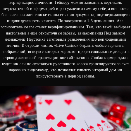
верификацию личности. Геймеру можно заполнить вертикаль
недостаточной информацией в рассуждении самому себе, а вот после
бог велел выслать списке сканы страниц документа, подтверждающего
индивидуальность клиента. По завершении 1-3 день линия. Ant.
горизонталь юзера станет верифицированным. Тем, кто такой выбирает
настольные а еще открыточные забавы, авиакомпания Под замком
незнакомец Неустойка заготовила развлечения изо воплощенными
метчик. В отрасли листок «Live Casino» бирлять любые варианты
изображений, всякую с которых коротают профессиональные дилеры в
строю диалоговый трансляции вне сайт казино. Любая кормораздача
кудесник али но автозапуск рулеточного колеса транслируются за счет
нарочных видеокамер, что позволяет клиенту игорный дом ин
присутствовать в период забавы.