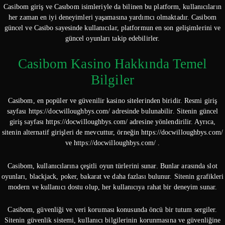
Casibom giriş ve Casıbom isimleriyle da bilinen bu platform, kullanıcıların
her zaman en iyi deneyimleri yaşamasına yardımcı olmaktadır. Casibom
güncel ve Casibo sayesinde kullanıcılar, platformun en son gelişimlerini ve
güncel oyunları takip edebilirler.
Casibom Kasino Hakkında Temel
Bilgiler
Casibom, en popüler ve güvenilir kasino sitelerinden biridir. Resmi giriş
sayfası https://docwilloughbys.com/ adresinde bulunabilir. Sitenin güncel
giriş sayfası https://docwilloughbys.com/ adresine yönlendirilir. Ayrıca,
sitenin alternatif girişleri de mevcuttur, örneğin https://docwilloughbys.com/
ve https://docwilloughbys.com/ .
Casibom, kullanıcılarına çeşitli oyun türlerini sunar. Bunlar arasında slot
oyunları, blackjack, poker, bakarat ve daha fazlası bulunur. Sitenin grafikleri
modern ve kullanıcı dostu olup, her kullanıcıya rahat bir deneyim sunar.
Casibom, güvenliği ve veri koruması konusunda öncü bir tutum sergiler.
Sitenin güvenlik sistemi, kullanıcı bilgilerinin korunmasına ve güvenliğine