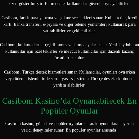
özen gösterilmiştir. Bu nedenle, kullanıcılar güvenle oynayabilirler.
Casibom, farklı para yatırma ve çekme seçenekleri sunar. Kullanıcılar, kredi
kartı, banka transferi, e-piyasa ve diğer ödeme yöntemleri kullanarak para
yatırabilirler ve çekilebilirler.
Casibom, kullanıcılarına çeşitli bonus ve kampanyalar sunar. Yeni kaydolunan
kullanıcılar için özel teklifler ve mevcut kullanıcılar için düzenli kazanç
fırsatları sunulur.
Casibom, Türkçe destek hizmetleri sunar. Kullanıcılar, oyunları oynarken
veya ödeme işlemlerinde sorun yaşarsa, sitenin Türkçe destek ekibinden
yardım alabilirler.
Casibom Kasino’da Oynanabilecek En
Popüler Oyunlar
Casibom kasino, güncel ve popüler oyunlar sunarak oyunculara heyecan
verici deneyimler sunar. En popüler oyunlar arasında: