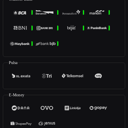
Pulsa
E-Money