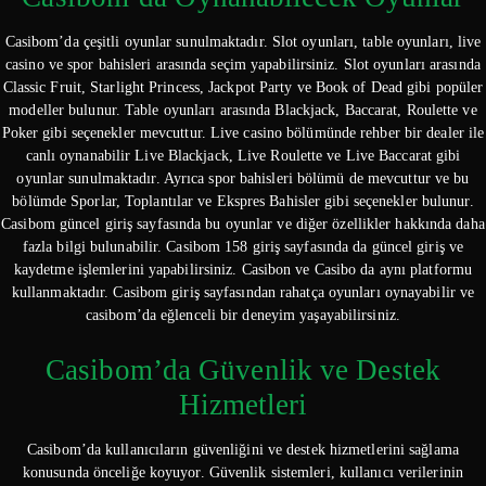
Casibom’da çeşitli oyunlar sunulmaktadır. Slot oyunları, table oyunları, live
casino ve spor bahisleri arasında seçim yapabilirsiniz. Slot oyunları arasında
Classic Fruit, Starlight Princess, Jackpot Party ve Book of Dead gibi popüler
modeller bulunur. Table oyunları arasında Blackjack, Baccarat, Roulette ve
Poker gibi seçenekler mevcuttur. Live casino bölümünde rehber bir dealer ile
canlı oynanabilir Live Blackjack, Live Roulette ve Live Baccarat gibi
oyunlar sunulmaktadır. Ayrıca spor bahisleri bölümü de mevcuttur ve bu
bölümde Sporlar, Toplantılar ve Ekspres Bahisler gibi seçenekler bulunur.
Casibom güncel giriş sayfasında bu oyunlar ve diğer özellikler hakkında daha
fazla bilgi bulunabilir. Casibom 158 giriş sayfasında da güncel giriş ve
kaydetme işlemlerini yapabilirsiniz. Casibon ve Casibo da aynı platformu
kullanmaktadır. Casibom giriş sayfasından rahatça oyunları oynayabilir ve
casibom’da eğlenceli bir deneyim yaşayabilirsiniz.
Casibom’da Güvenlik ve Destek
Hizmetleri
Casibom’da kullanıcıların güvenliğini ve destek hizmetlerini sağlama
konusunda önceliğe koyuyor. Güvenlik sistemleri, kullanıcı verilerinin