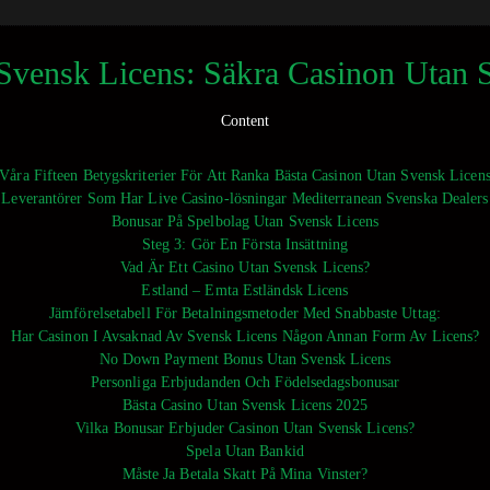
Svensk Licens: Säkra Casinon Utan 
Content
Våra Fifteen Betygskriterier För Att Ranka Bästa Casinon Utan Svensk Licen
Leverantörer Som Har Live Casino-lösningar Mediterranean Svenska Dealers
Bonusar På Spelbolag Utan Svensk Licens
Steg 3: Gör En Första Insättning
Vad Är Ett Casino Utan Svensk Licens?
Estland – Emta Estländsk Licens
Jämförelsetabell För Betalningsmetoder Med Snabbaste Uttag:
Har Casinon I Avsaknad Av Svensk Licens Någon Annan Form Av Licens?
No Down Payment Bonus Utan Svensk Licens
Personliga Erbjudanden Och Födelsedagsbonusar
Bästa Casino Utan Svensk Licens 2025
Vilka Bonusar Erbjuder Casinon Utan Svensk Licens?
Spela Utan Bankid
Måste Ja Betala Skatt På Mina Vinster?