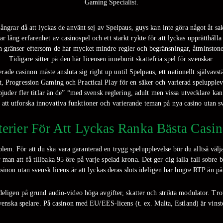
Gaming Specialist.
ångrar då att lyckas de använt sej av Spelpaus, guys kan inte göra något åt sa
lång erfarenhet av casinospel och ett starkt rykte för att lyckas upprätthålla s
an gränser eftersom de har mycket mindre regler och begränsningar, åtminstone 
Tidigare sitter på den här licensen inneburit skattefria spel för svenskar.
rade casinon måste ansluta sig right up until Spelpaus, ett nationellt självavst
Progression Gaming och Practical Play för en säker och varierad spelupplevels
bjuder fler titlar än de” “med svensk reglering, adult men vissa utvecklare ka
 att utforska innovativa funktioner och varierande teman på nya casino utan sv
iterier För Att Lyckas Ranka Bästa Casi
blem. För att du ska vara garanterad en trygg spelupplevelse bör du alltså väl
 att få tillbaka 95 öre på varje spelad krona. Det ger dig ialla fall sobre b
sinon utan svensk licens är att lyckas deras slots ideligen har högre RTP än
eligen på grund audio-video höga avgifter, skatter och strikta modulator. Trot
 svenska spelare. På casinon med EU/EES-licens (t. ex. Malta, Estland) är vinste