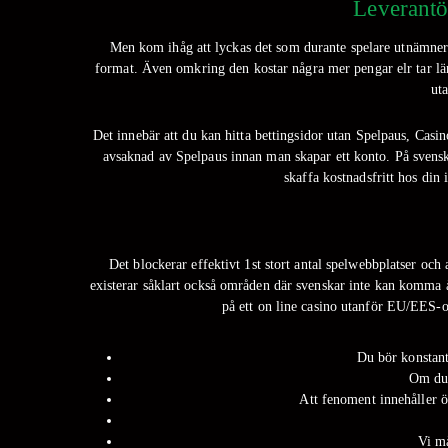
Leverantö
Men kom ihåg att lyckas det som durante spelare utnämner som
format. Även omkring den kostar några mer pengar elr tar läng
ut
Det innebär att du kan hitta bettingsidor utan Spelpaus, Casi
avsaknad av Spelpaus innan man skapar ett konto. På svenska
skaffa kostnadsfritt hos din
Det blockerar effektivt 1st stort antal spelwebbplatser och 
existerar såklart också områden där svenskar inte kan komma å
på ett on line casino utanför EU/EES-o
Du bör konstant
Om du 
Att fenoment innehåller ök
Vi må