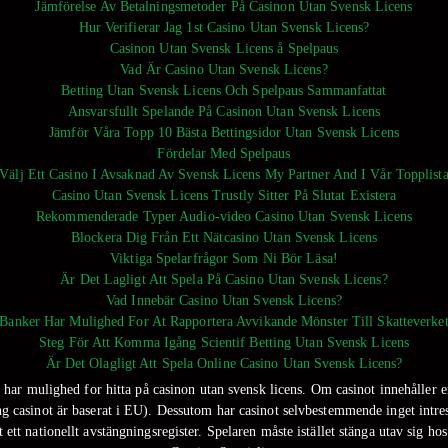
Jämförelse Av Betalningsmetoder På Casinon Utan Svensk Licens
Hur Verifierar Jag 1st Casino Utan Svensk Licens?
Casinon Utan Svensk Licens å Spelpaus
Vad Är Casino Utan Svensk Licens?
Betting Utan Svensk Licens Och Spelpaus Sammanfattat
Ansvarsfullt Spelande På Casinon Utan Svensk Licens
Jämför Våra Topp 10 Bästa Bettingsidor Utan Svensk Licens
Fördelar Med Spelpaus
Välj Ett Casino I Avsaknad Av Svensk Licens My Partner And I Vår Topplist
Casino Utan Svensk Licens Trustly Sitter På Slutat Existera
Rekommenderade Typer Audio-video Casino Utan Svensk Licens
Blockera Dig Från Ett Nätcasino Utan Svensk Licens
Viktiga Spelarfrågor Som Ni Bör Läsa!
Är Det Lagligt Att Spela På Casino Utan Svensk Licens?
Vad Innebär Casino Utan Svensk Licens?
Banker Har Mulighed For At Rapportera Avvikande Mönster Till Skatteverke
Steg För Att Komma Igång Scientif Betting Utan Svensk Licens
Är Det Olagligt Att Spela Online Casino Utan Svensk Licens?
 har mulighed for hitta på casinon utan svensk licens. Om casinot innehåller e
casinot är baserat i EU). Dessutom har casinot selvbestemmende inget intresse
ett nationellt avstängningsregister. Spelaren måste istället stänga utav sig ho