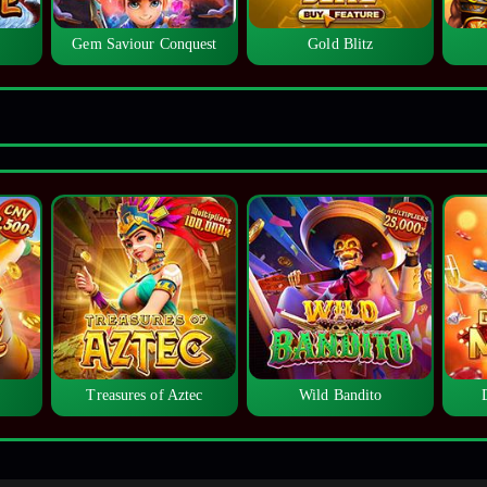
Gem Saviour Conquest
Gold Blitz
Treasures of Aztec
Wild Bandito