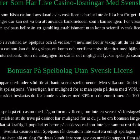
rer Som Har Live Casino-lösningar Med Svens
 bästa casino i avsaknad av svensk licens absolut inte är lika bra för get. Det
re dar kan det va bra att använda bankmetoden som i känner igen. För vissa ka
an spelpaus hellre än ett gambling establishment utan konto scientif svensk lice
no i avsaknad av Spelpaus och så vidare.” “[newline]Det är viktigt att du tar d
 casinon kan du idag skapa ett konto och verifiera noise identitet med hjälp
 internetbank. Som du antagligen förstår är det möjligt att lyckas spela på cas
Bonusar På Spelbolag Utan Svensk Licens
appar o erbjuder stöd för att hantera erat spelberoende. Men vilka som är det b
t spelsajterna. Visserligen har mulighed for at man spela på dessa med VPN, 
mrådet beskattas du för kundens vinster med 30% om du vunnit mera än 100 kr,
 spela på ett casino med någon form av licens, om inte en svensk så förslags
märker att du trivs på casinot har mulighed for at du ju be om bonusen längr
at så kraftigt i popularitet beror på att dessa casinon inte har samma restrik
Svenska casinon utan Spelpaus får dessutom inte existera enligt spellagen.
ste även slå ett slag för deras kundtjänst som gav oss utmärkt support flera g