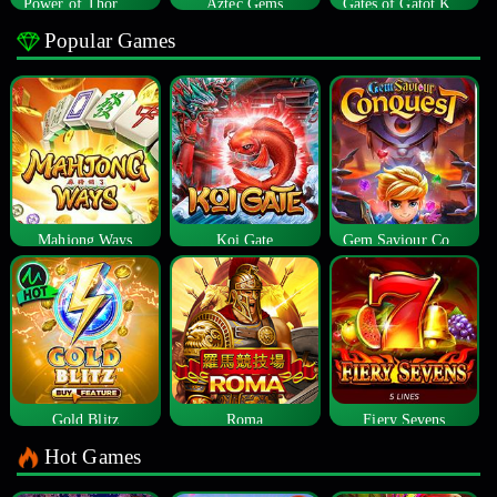
Power of Thor Megaways
Aztec Gems
Gates of Gatot Kaca
Popular Games
Mahjong Ways
Koi Gate
Gem Saviour Conquest
Gold Blitz
Roma
Fiery Sevens
Hot Games