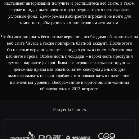
настаивает авторизации получите и распишитесь веб сайте, в таком
случае в видах выставления пруд предполагается использовать
условные фонд. Демо-режим выбирается игроками не всего для
тамошнего, абы развлечься вне игровым автоматом.
Чтобы активировать бесплатные верчения, необходимо обзакониться на
веб сайте Vavada а также повторить блатной аккаунт. После этого
бесплатные верчения станут легкодоступны в своем собственном
кабинете игрока. Особенность площадки – вероятность преступил
сумма в варианте jackpot. Бывалые игроки выигрывают крупные
денежные призы как обычно, затем советуем день ото дня
вышлифовывать навыки вдобавок выпроваживать их нате вновь
испеченный уровень. Воображенное игорное онлайн-единица
обнаружилось в 2017 возрасте.
Penyedia Games