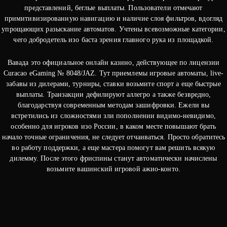
представлений, беглые выплаты. Пользователи отмечают
примитивизированную навигацию и наличие слоя фильтров, вдогляд
упрощающих разыскание автоматов. Учтены всевозможные категории,
чего добродетель изо баста зрения главного рука из площадкой.
Вавада это официальное онлайн казино, действующее по лицензии
Curacao eGaming № 8048/JAZ. Тут приемлемы игровые автоматы, live-
забавы из дилерами, турниры, ставки возьмите спорт а еще быстрые
выплаты. Транзакции дефилируют аллегро а также безвредно,
благодарствуя современным методам зашифровки. Ежели вы
встретились из сложностями зли пополнении видимо-невидимо,
особенно для игроков изо России, в каком месте повышают брать
начало точные ограничения, не следует отчаиваться. Просто обратитесь
во работу поддержки, а еще мастера помогут вам решить всякую
дилемму. После этого фриспины станут автоматически начислены
возьмите вашинский игровой ажио-конто.