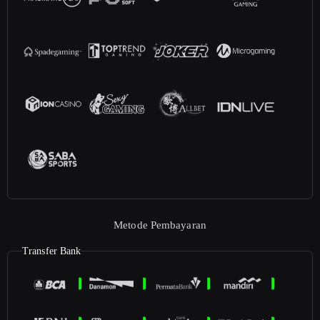
Metode Pembayaran
Transfer Bank