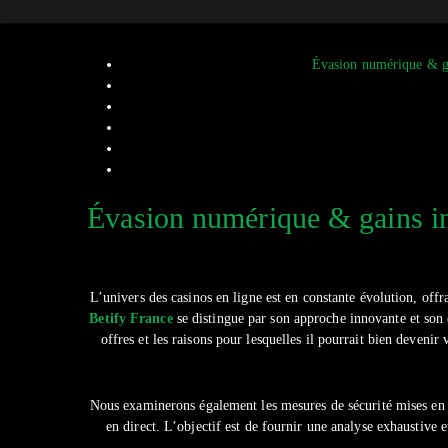
Évasion numérique & gai
Évasion numérique & gains in
L’univers des casinos en ligne est en constante évolution, off
Betify France
se distingue par son approche innovante et son 
offres et les raisons pour lesquelles il pourrait bien devenir
Nous examinerons également les mesures de sécurité mises en pl
en direct. L’objectif est de fournir une analyse exhaustive 