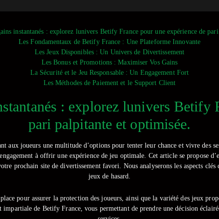
ns instantanés : explorez lunivers Betify France pour une expérience de pari 
Les Fondamentaux de Betify France : Une Plateforme Innovante
Les Jeux Disponibles : Un Univers de Divertissement
Les Bonus et Promotions : Maximiser Vos Gains
La Sécurité et le Jeu Responsable : Un Engagement Fort
Les Méthodes de Paiement et le Support Client
stantanés : explorez lunivers Betify 
pari palpitante et optimisée.
rant aux joueurs une multitude d’options pour tenter leur chance et vivre des s
engagement à offrir une expérience de jeu optimale. Cet article se propose d
 votre prochain site de divertissement favori. Nous analyserons les aspects clé
jeux de hasard.
ace pour assurer la protection des joueurs, ainsi que la variété des jeux propo
et impartiale de Betify France, vous permettant de prendre une décision éclairée
services.