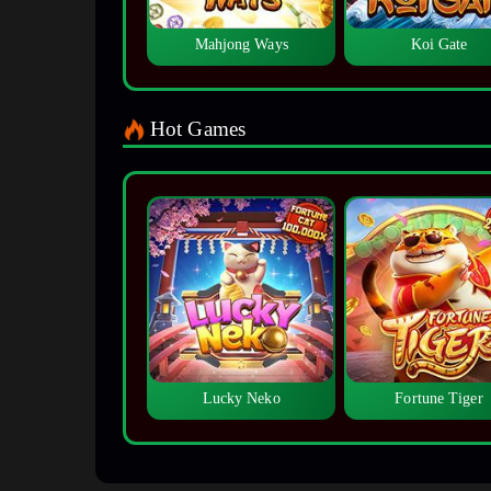
Mahjong Ways
Koi Gate
Hot Games
Lucky Neko
Fortune Tiger