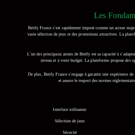
Les Fondame
Betify France s’est rapidement imposé comme un acteur majeur
vaste sélection de jeux et des promotions attractives. La plat
L’un des principaux atouts de Betify est sa capacité à s’adapt
niveau et à votre budget. La plateforme propose des opt
De plus, Betify France s’engage à garantir une expérience de 
et assure le respect des normes réglementaire
Interface utilisateur
Sélection de jeux
Sécurité