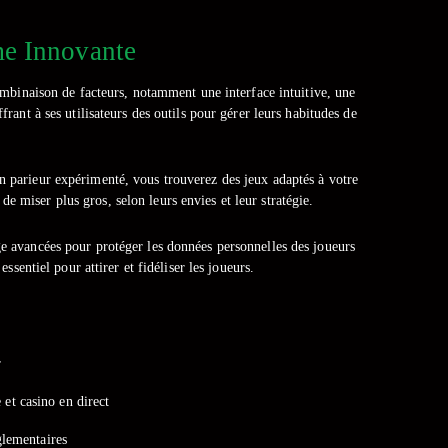
me Innovante
mbinaison de facteurs, notamment une interface intuitive, une
ant à ses utilisateurs des outils pour gérer leurs habitudes de
un parieur expérimenté, vous trouverez des jeux adaptés à votre
e miser plus gros, selon leurs envies et leur stratégie.
ge avancées pour protéger les données personnelles des joueurs
sentiel pour attirer et fidéliser les joueurs.
r
 et casino en direct
glementaires