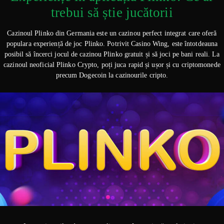
trebui să știe jucătorii
Cazinoul Plinko din Germania este un cazinou perfect integrat care oferă
populara experiență de joc Plinko. Potrivit Casino Wing, este întotdeauna
posibil să încerci jocul de cazinou Plinko gratuit și să joci pe bani reali. La
cazinoul neoficial Plinko Crypto, poți juca rapid și ușor și cu criptomonede
precum Dogecoin la cazinourile cripto.