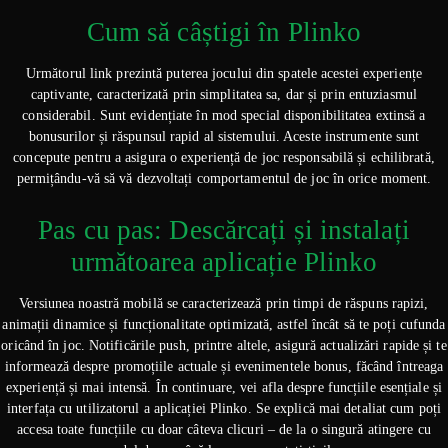
Cum să câștigi în Plinko
Următorul link prezintă puterea jocului din spatele acestei experiențe
captivante, caracterizată prin simplitatea sa, dar și prin entuziasmul
considerabil. Sunt evidențiate în mod special disponibilitatea extinsă a
bonusurilor și răspunsul rapid al sistemului. Aceste instrumente sunt
concepute pentru a asigura o experiență de joc responsabilă și echilibrată,
permițându-vă să vă dezvoltați comportamentul de joc în orice moment.
Pas cu pas: Descărcați și instalați
următoarea aplicație Plinko
Versiunea noastră mobilă se caracterizează prin timpi de răspuns rapizi,
animații dinamice și funcționalitate optimizată, astfel încât să te poți cufunda
oricând în joc. Notificările push, printre altele, asigură actualizări rapide și te
informează despre promoțiile actuale și evenimentele bonus, făcând întreaga
experiență și mai intensă. În continuare, vei afla despre funcțiile esențiale și
interfața cu utilizatorul a aplicației Plinko. Se explică mai detaliat cum poți
accesa toate funcțiile cu doar câteva clicuri – de la o singură atingere cu