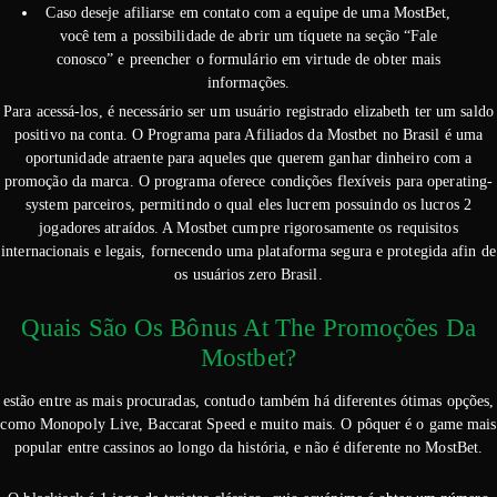
Caso deseje afiliarse em contato com a equipe de uma MostBet,
você tem a possibilidade de abrir um tíquete na seção “Fale
conosco” e preencher o formulário em virtude de obter mais
informações.
Para acessá-los, é necessário ser um usuário registrado elizabeth ter um saldo
positivo na conta. O Programa para Afiliados da Mostbet no Brasil é uma
oportunidade atraente para aqueles que querem ganhar dinheiro com a
promoção da marca. O programa oferece condições flexíveis para operating-
system parceiros, permitindo o qual eles lucrem possuindo os lucros 2
jogadores atraídos. A Mostbet cumpre rigorosamente os requisitos
internacionais e legais, fornecendo uma plataforma segura e protegida afin de
os usuários zero Brasil.
Quais São Os Bônus At The Promoções Da
Mostbet?
estão entre as mais procuradas, contudo também há diferentes ótimas opções,
como Monopoly Live, Baccarat Speed e muito mais. O pôquer é o game mais
popular entre cassinos ao longo da história, e não é diferente no MostBet.