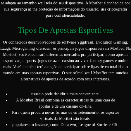
se adapta ao tamanho weil tela do seu dispositivo. A Mostbet é conhecida por
sua segurança at the proteção de informações do usuário, usa criptografia
para confidencialidade.
Tipos De Apostas Esportivas
Os conhecidos desenvolvedores de software Yggdrasil, Evolution Gaming,
Ezugi, Microgaming oferecem os principais jogos disponíveis na Mostbet. Na
Mostbet, você encontrará diferentes mercados pra participar, como apostas
esportivas, e-sports, jogos de azar, cassino ao vivo, fantasy games e muito
mais. Você também terá a opção de participar sobre ligas de en totalidad o
mundo em suas apostas esportivas. O site oficial weil MostBet tem muchas
alternativas de apostas de acordo com seus interesses.
usuário pode decidir a mais conveniente.
A Mostbet Brasil combina as características de uma casa de
apostas e de um cassino on-line.
Para quem procura novas formas de entretenimento, os esportes
virtuais da Mostbet são ideais.
populares do instante, como Dota two, League of Stories e CS.