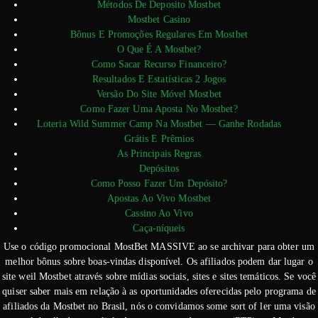
Métodos De Deposito Mostbet
Mostbet Casino
Bônus E Promoções Regulares Em Mostbet
O Que É A Mostbet?
Como Sacar Recurso Financeiro?
Resultados E Estatísticas 2 Jogos
Versão Do Site Móvel Mostbet
Como Fazer Uma Aposta No Mostbet?
Loteria Wild Summer Camp Na Mostbet — Ganhe Rodadas
Grátis E Prêmios
As Principais Regras
Depósitos
Como Posso Fazer Um Depósito?
Apostas Ao Vivo Mostbet
Cassino Ao Vivo
Caça-níqueis
Use o código promocional MostBet MASSIVE ao se archivar para obter um
melhor bônus sobre boas-vindas disponível. Os afiliados podem dar lugar o
site weil Mostbet através sobre mídias sociais, sites e sites temáticos. Se você
quiser saber mais em relação à as oportunidades oferecidas pelo programa de
afiliados da Mostbet no Brasil, nós o convidamos some sort of ler uma visão