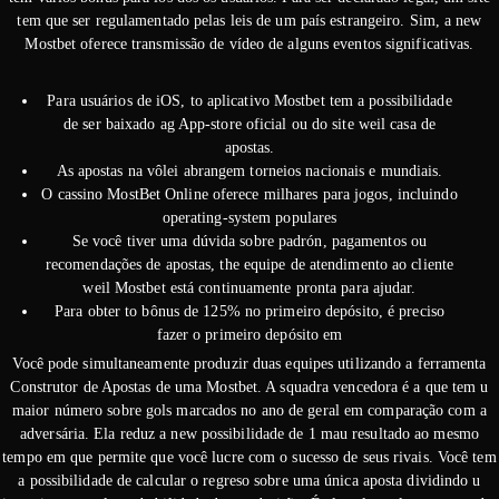
tem que ser regulamentado pelas leis de um país estrangeiro. Sim, a new
Mostbet oferece transmissão de vídeo de alguns eventos significativas.
Para usuários de iOS, to aplicativo Mostbet tem a possibilidade
de ser baixado ag App-store oficial ou do site weil casa de
apostas.
As apostas na vôlei abrangem torneios nacionais e mundiais.
O cassino MostBet Online oferece milhares para jogos, incluindo
operating-system populares
Se você tiver uma dúvida sobre padrón, pagamentos ou
recomendações de apostas, the equipe de atendimento ao cliente
weil Mostbet está continuamente pronta para ajudar.
Para obter to bônus de 125% no primeiro depósito, é preciso
fazer o primeiro depósito em
Você pode simultaneamente produzir duas equipes utilizando a ferramenta
Construtor de Apostas de uma Mostbet. A squadra vencedora é a que tem u
maior número sobre gols marcados no ano de geral em comparação com a
adversária. Ela reduz a new possibilidade de 1 mau resultado ao mesmo
tempo em que permite que você lucre com o sucesso de seus rivais. Você tem
a possibilidade de calcular o regreso sobre uma única aposta dividindo u