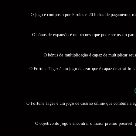
O jogo é composto por 5 rolos e 20 linhas de pagamento, o 
O bônus de expansão é um recurso que pode ser usado para 
O bônus de multiplicação é capaz de multiplicar seu
O Fortune Tiger é um jogo de azar que é capaz de atraí-lo p
O Fortune Tiger é um jogo de cassino online que combina a aç
O objetivo do jogo é encontrar o maior prêmio possível, 