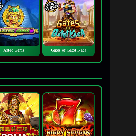
Aztec Gems
Gates of Gatot Kaca