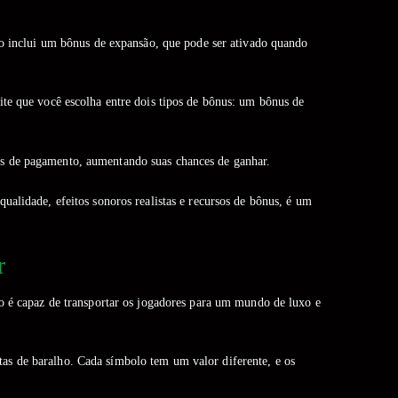
go inclui um bônus de expansão, que pode ser ativado quando
te que você escolha entre dois tipos de bônus: um bônus de
has de pagamento, aumentando suas chances de ganhar.
alidade, efeitos sonoros realistas e recursos de bônus, é um
r
o é capaz de transportar os jogadores para um mundo de luxo e
tas de baralho. Cada símbolo tem um valor diferente, e os