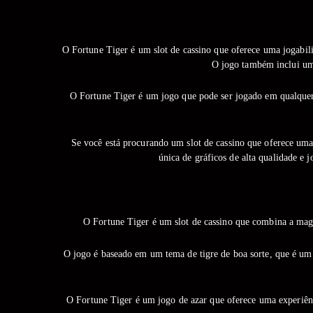
O Fortune Tiger é um slot de cassino que oferece uma jogabilid
O jogo também inclui uma
O Fortune Tiger é um jogo que pode ser jogado em qualquer 
Se você está procurando um slot de cassino que oferece uma 
única de gráficos de alta qualidade e j
O Fortune Tiger é um slot de cassino que combina a magi
O jogo é baseado em um tema de tigre de boa sorte, que é um 
O Fortune Tiger é um jogo de azar que oferece uma experiênci