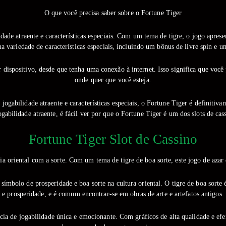
O que você precisa saber sobre o Fortune Tiger
ade atraente e características especiais. Com um tema de tigre, o jogo apresent
 variedade de características especiais, incluindo um bônus de livre spin e u
dispositivo, desde que tenha uma conexão à internet. Isso significa que você
onde quer que você esteja.
jogabilidade atraente e características especiais, o Fortune Tiger é definit
ogabilidade atraente, é fácil ver por que o Fortune Tiger é um dos slots de ca
Fortune Tiger Slot de Cassino
a oriental com a sorte. Com um tema de tigre de boa sorte, este jogo de azar 
símbolo de prosperidade e boa sorte na cultura oriental. O tigre de boa sort
e prosperidade, e é comum encontrar-se em obras de arte e artefatos antigos.
a de jogabilidade única e emocionante. Com gráficos de alta qualidade e efeito