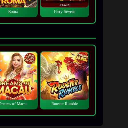
Roma
Fiery Sevens
Dreams of Macau
Rooster Rumble