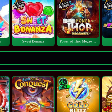
s
Sweet Bonanza
Power of Thor Megaways