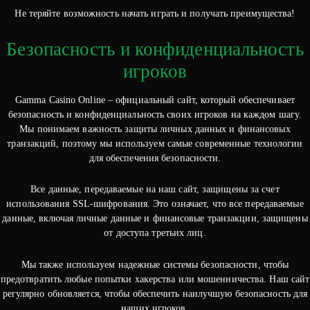
Не теряйте возможность начать играть и получать преимущества!
Безопасность и конфиденциальность
игроков
Gamma Casino Online – официальный сайт, который обеспечивает
безопасность и конфиденциальность своих игроков на каждом шагу.
Мы понимаем важность защиты личных данных и финансовых
транзакций, поэтому мы используем самые современные технологии
для обеспечения безопасности.
Все данные, передаваемые на наш сайт, защищены за счет
использования SSL-шифрования. Это означает, что все передаваемые
данные, включая личные данные и финансовые транзакции, защищены
от доступа третьих лиц.
Мы также используем надежные системы безопасности, чтобы
предотвратить любые попытки хакерства или мошенничества. Наш сайт
регулярно обновляется, чтобы обеспечить наилучшую безопасность для
наших игроков.