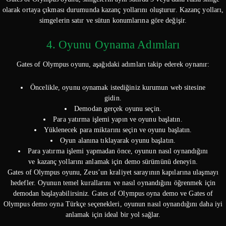
olarak ortaya çıkması durumunda kazanç yollarını oluşturur. Kazanç yolları,
simgelerin satır ve sütun konumlarına göre değişir.
4. Oyunu Oynama Adımları
Gates of Olympus oyunu, aşağıdaki adımları takip ederek oynanır:
Öncelikle, oyunu oynamak istediğiniz kurumun web sitesine
gidin.
Demodan gerçek oyunu seçin.
Para yatırma işlemi yapın ve oyunu başlatın.
Yüklenecek para miktarını seçin ve oyunu başlatın.
Oyun alanına tıklayarak oyunu başlatın.
Para yatırma işlemi yapmadan önce, oyunun nasıl oynandığını
ve kazanç yollarını anlamak için demo sürümünü deneyin.
Gates of Olympus oyunu, Zeus’un kraliyet sarayının kapılarına ulaşmayı
hedefler. Oyunun temel kurallarını ve nasıl oynandığını öğrenmek için
demodan başlayabilirsiniz. Gates of Olympus oyna demo ve Gates of
Olympus demo oyna Türkçe seçenekleri, oyunun nasıl oynandığını daha iyi
anlamak için ideal bir yol sağlar.