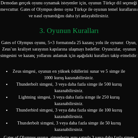
Demodan gerçek oyunu oynamak isteyenler için, oyunun Türkçe dil seçeneği
mevcuttur. Gates of Olympus demo oyna Türkçe ile oyunun temel kurallarını
ve nasıl oynandığını daha iyi anlayabilirsiniz.
3. Oyunun Kuralları
Gates of Olympus oyunu, 5×3 formatında 25 kazanç yolu ile oynanır. Oyun,
Zeus’un kraliyet sarayının kapılarına ulaşmayı hedefler. Oyuncular, oyunun
simgesini ve kazanç yollarını anlamak için aşağıdaki kuralları takip etmelidir:
Zeus simgesi, oyunun en yüksek ödüllerini sunar ve 5 simge ile
1000 kuruş kazanabilirsiniz.
Thunderbolt simgesi, 3 veya daha fazla simge ile 500 kuruş
kazanabilirsiniz.
Lightning simgesi, 3 veya daha fazla simge ile 250 kuruş
kazanabilirsiniz.
Thunderbird simgesi, 3 veya daha fazla simge ile 100 kuruş
kazanabilirsiniz.
Thunderbolt simgesi, 3 veya daha fazla simge ile 50 kuruş
kazanabilirsiniz.
Gates of Olympus oyunu, simgelerin aynı satırda 3 veya daha fazla simge