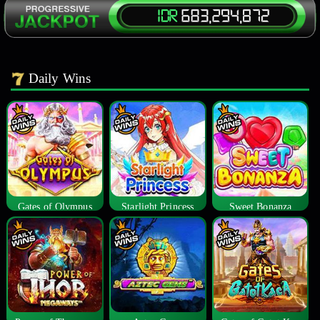
Daily Wins
Gates of Olympus
Starlight Princess
Sweet Bonanza