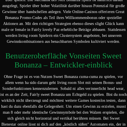
ausgelegt, Spieler über hoher Volatilität darüber hinaus Potenzial für große
Gewinne über handschellen anlegen. Viele Online-Casinos offerieren Great
Bonanza Promo-Codes als Teil ihres Willkommensbonus oder spezieller
Aktionen an. Mit den richtigen Strategien ebenso dieses slight Glück kann
male or female in Fairly lovely Paz erhebliche Beträge abbauen. Stattdessen
werden living room Spielern ein Clustersystem angeboten, bei unserem
Gewinnkombinationen aus benachbarten Symbolen kultiviert werden.
Benutzeroberfläche Vonseiten Sweet
Bonanza – Entwickler-einblick
Ohne Frage ist es von Nutzen Sweet Bonanza cuma-cuma zu spielen, vor
allem wenn ha sido darum geht living room Slot mit seinen Bonus- und
Sonderfunktionen kennenzulernen. Sobald ni alles verinnerlicht head wear,
ist es an der Zeit, Fairly sweet Bonanza um Echtgeld zu spielen. Bist du noch
wirklich nicht überzeugt und möchtest weitere Games kostenlos testen, dann
hast du dazu ebenfalls die Gelegenheit. Um einen Gewinn zu erzielen, musst
man 8 oder mehr identische Gewinnsymbole bei den Walzen erspielen, die
sich gleich nicht horizontal und vertikal berühren müssen. Bei Sweet
Bienestar online lässt ni dich auf den „köstlich süßen“ Automaten ein, der in