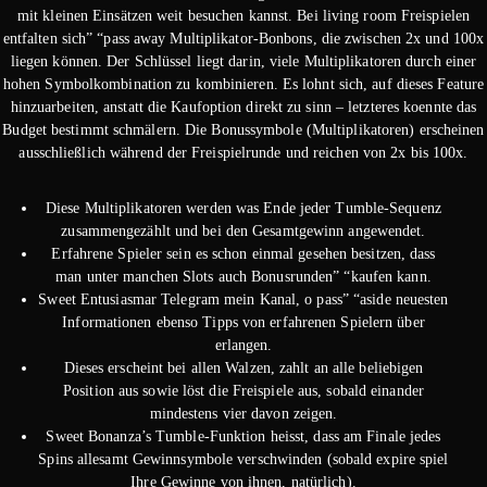
mit kleinen Einsätzen weit besuchen kannst. Bei living room Freispielen
entfalten sich” “pass away Multiplikator-Bonbons, die zwischen 2x und 100x
liegen können. Der Schlüssel liegt darin, viele Multiplikatoren durch einer
hohen Symbolkombination zu kombinieren. Es lohnt sich, auf dieses Feature
hinzuarbeiten, anstatt die Kaufoption direkt zu sinn – letzteres koennte das
Budget bestimmt schmälern. Die Bonussymbole (Multiplikatoren) erscheinen
ausschließlich während der Freispielrunde und reichen von 2x bis 100x.
Diese Multiplikatoren werden was Ende jeder Tumble-Sequenz
zusammengezählt und bei den Gesamtgewinn angewendet.
Erfahrene Spieler sein es schon einmal gesehen besitzen, dass
man unter manchen Slots auch Bonusrunden” “kaufen kann.
Sweet Entusiasmar Telegram mein Kanal, o pass” “aside neuesten
Informationen ebenso Tipps von erfahrenen Spielern über
erlangen.
Dieses erscheint bei allen Walzen, zahlt an alle beliebigen
Position aus sowie löst die Freispiele aus, sobald einander
mindestens vier davon zeigen.
Sweet Bonanza’s Tumble-Funktion heisst, dass am Finale jedes
Spins allesamt Gewinnsymbole verschwinden (sobald expire spiel
Ihre Gewinne von ihnen, natürlich).