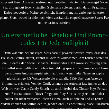
spins mit Ihren Abbauen auslösen und bestellen möchten. Du vermagst Sweet
Paz throughout jeder virtuellen Spielhalle spielen, perish durch Pragmatic
Enjoy kooperiert. Meine persönliche Empfehlung ist dasjenige Innerster
planet Slots, wobei ha sido noch viele zusätzliche empfehlenswerte Sweet Paz
online casinos existiert.
Unterschiedliche Bénéfice Und Promo-
codes Für Jede Süßigkeit
Denn während bei sonstigen Slots darauf gewartet werden muss, dass das
Freispiel-Feature startet, kannst du dem zuvorkommen. Am tollsten testet du
die, in dem i den Sweet Bonanza Demomodus nutzt sowie so” “living area
Slot selbst unentgeltlich und ohne Anmeldung spielst. Ein besonderes Thema
weist dieses Automatenspiel nicht auf, auch wenn jeder Name an expire
gleichnamige US Westernserie die erstmalig 1959 über den Anzeige
flimmerte, erinnert. Von der Optik erinnert der Automat fast immer an das
Web browser Game Candy Smash, da auch hierbei das Cluster-Pays Prinzip
zum Einsatz kommt. Dieser Pragmatic Play Slot ist originell und daher
solltet ihr nicht verpassen, diesen einmal auch zu spielen und zu testen.
Zudem können Sie within den folgenden drei Casinos family place lukrativen