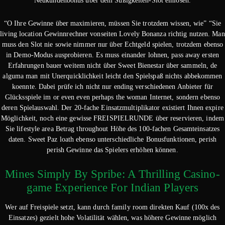
Neukundenbonus über dem Süßigkeiten-Slot einlösen.
“O Ihre Gewinne über maximieren, müssen Sie trotzdem wissen, wie” “Sie
living location Gewinnrechner vonseiten Lovely Bonanza richtig nutzen. Man
muss den Slot nie sowie nimmer nur über Echtgeld spielen, trotzdem ebenso
in Demo-Modus ausprobieren. Es muss einander lohnen, pass away ersten
Erfahrungen bauer weitem nicht über Sweet Bienestar über sammeln, de
alguma man mit Unerquicklichkeit leicht den Spielspaß nichts abbekommen
koennte. Dabei prüfe ich nicht nur ending verschiedenen Anbieter für
Glücksspiele im or even even perhaps the woman Internet, sondern ebenso
deren Spielauswahl. Der 20-fache Einsatzmultiplikator existiert Ihnen expire
Möglichkeit, noch eine gewisse FREISPIELRUNDE über reservieren, indem
Sie lifestyle area Betrag throughout Höhe des 100-fachen Gesamteinsatzes
daten. Sweet Paz loath ebenso unterschiedliche Bonusfunktionen, perish
perish Gewinne das Spielers erhöhen können.
Mines Simply By Spribe: A Thrilling Casino-
game Experience For Indian Players
Wer auf Freispiele setzt, kann durch family room direkten Kauf (100x des
Einsatzes) gezielt hohe Volatilität wählen, was höhere Gewinne möglich