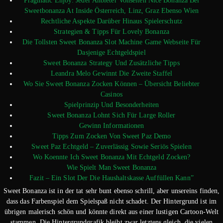
Pragmatic Enjoy: Jeder Anbieter Vonseiten Nice Bonanza Bei
Sweetbonanza At Inside Österreich, Linz, Graz Ebenso Wien
Rechtliche Aspekte Darüber Hinaus Spielerschutz
Strategien & Tipps Für Lovely Bonanza
Die Tollsten Sweet Bonanza Slot Machine Game Webseite Für
Dasjenige Echtgeldspiel
Sweet Bonanza Strategy Und Zusätzliche Tipps
Leandra Melo Gewinnt Die Zweite Staffel
Wo Sie Sweet Bonanza Zocken Können – Übersicht Beliebter
Casinos
Spielprinzip Und Besonderheiten
Sweet Bonanza Lohnt Sich Für Large Roller
Gewinn Informationen
Tipps Zum Zocken Von Sweet Paz Demo
Sweet Paz Echtgeld – Zuverlässig Sowie Seriös Spielen
Wo Koennte Ich Sweet Bonanza Mit Echtgeld Zocken?
Wie Spielt Man Sweet Bonanza
Fazit – Ein Slot Der Die Haushaltskasse Auffüllen Kann”
Sweet Bonanza ist in der tat sehr bunt ebenso schrill, aber unsereins finden,
dass das Farbenspiel dem Spielspaß nicht schadet. Der Hintergrund ist im
übrigen malerisch schön und könnte direkt aus einer lustigen Cartoon-Welt
stammen. Die Hintergrundgrafik bleibt zwar letztens gleich, die vielen