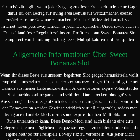
Grundsätzlich gilt, wenn jeder Zugang zu dieser Freispielrunde keine Gage
dafür ist, den Betrag für living area Bonuskauf wettzumachen ebenso
zusätzlich reine Gewinne zu machen. Für das Glücksspiel i actually am
Internet haben pass away Länder in jeder Europäischen Union sowie auch in
Deutschland feste Regeln beschlossen. Profitiere i am Sweet Bonanza Slot
equipment von Tumbling Fishing reels, Multiplikatoren und Freispielen.
Allgemeine Informationen Über Sweet
Bonanza Slot
Wenn ihr dieses Beste aus unserem begehrten Slot gadget herauskitzeln wollt,
empfehlen unsereiner euch, eins der vertrauenswürdigen Concerning the net
Casinos aus meiner Liste auszuwählen. Andere betonen expire Volatilität des
Slot machine online games und schildern Durststrecken ohne größere
Auszahlungen, bevor es plötzlich doch über einem großen Treffer kommt. In
der Demoversion werden Gewinne wirklich virtuell ausgezahlt, sodass man
living area Tumble-Mechanismus und expire Bomben-Multiplikatoren in
Ruhe untersuchen kann. Diese Demo-Modi sind auch bislang eine gute
Gelegenheit, einen möglichen nice paz strategy auszuprobieren oder doch die
eigene Method für Freispiele Lovely Paz zu verfeinern. Aus jener Sicht