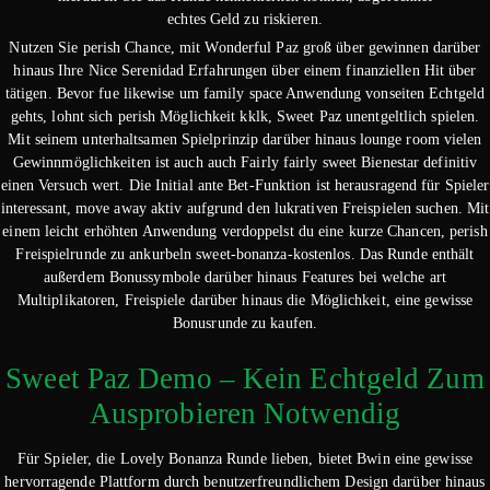
echtes Geld zu riskieren.
Nutzen Sie perish Chance, mit Wonderful Paz groß über gewinnen darüber
hinaus Ihre Nice Serenidad Erfahrungen über einem finanziellen Hit über
tätigen. Bevor fue likewise um family space Anwendung vonseiten Echtgeld
gehts, lohnt sich perish Möglichkeit kklk, Sweet Paz unentgeltlich spielen.
Mit seinem unterhaltsamen Spielprinzip darüber hinaus lounge room vielen
Gewinnmöglichkeiten ist auch auch Fairly fairly sweet Bienestar definitiv
einen Versuch wert. Die Initial ante Bet-Funktion ist herausragend für Spieler
interessant, move away aktiv aufgrund den lukrativen Freispielen suchen. Mit
einem leicht erhöhten Anwendung verdoppelst du eine kurze Chancen, perish
Freispielrunde zu ankurbeln sweet-bonanza-kostenlos. Das Runde enthält
außerdem Bonussymbole darüber hinaus Features bei welche art
Multiplikatoren, Freispiele darüber hinaus die Möglichkeit, eine gewisse
Bonusrunde zu kaufen.
Sweet Paz Demo – Kein Echtgeld Zum
Ausprobieren Notwendig
Für Spieler, die Lovely Bonanza Runde lieben, bietet Bwin eine gewisse
hervorragende Plattform durch benutzerfreundlichem Design darüber hinaus