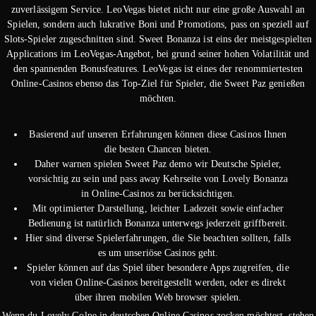
zuverlässigem Service. LeoVegas bietet nicht nur eine große Auswahl an
Spielen, sondern auch lukrative Boni und Promotions, pass on speziell auf
Slots-Spieler zugeschnitten sind. Sweet Bonanza ist eins der meistgespielten
Applications im LeoVegas-Angebot, bei grund seiner hohen Volatilität und
den spannenden Bonusfeatures. LeoVegas ist eines der renommiertesten
Online-Casinos ebenso das Top-Ziel für Spieler, die Sweet Paz genießen
möchten.
Basierend auf unseren Erfahrungen können diese Casinos Ihnen
die besten Chancen bieten.
Daher warnen spielen Sweet Paz demo wir Deutsche Spieler,
vorsichtig zu sein und pass away Kehrseite von Lovely Bonanza
in Online-Casinos zu berücksichtigen.
Mit optimierter Darstellung, leichter Ladezeit sowie einfacher
Bedienung ist natürlich Bonanza unterwegs jederzeit griffbereit.
Hier sind diverse Spielerfahrungen, die Sie beachten sollten, falls
es um unseriöse Casinos geht.
Spieler können auf das Spiel über besondere Apps zugreifen, die
von vielen Online-Casinos bereitgestellt werden, oder es direkt
über ihren mobilen Web browser spielen.
Wenn du Lovely Golpe in deutschen Online Casinos zocken möchtest, stehen