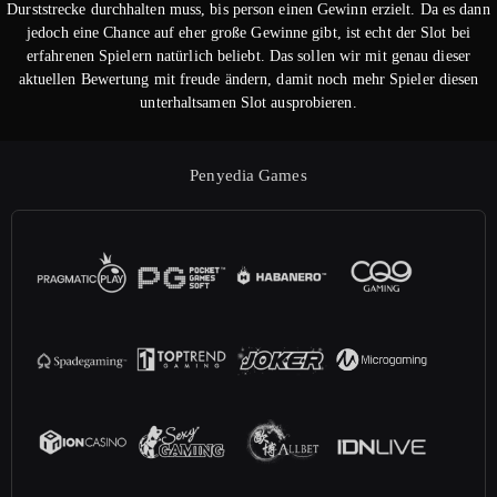
Durststrecke durchhalten muss, bis person einen Gewinn erzielt. Da es dann
jedoch eine Chance auf eher große Gewinne gibt, ist echt der Slot bei
erfahrenen Spielern natürlich beliebt. Das sollen wir mit genau dieser
aktuellen Bewertung mit freude ändern, damit noch mehr Spieler diesen
unterhaltsamen Slot ausprobieren.
Penyedia Games