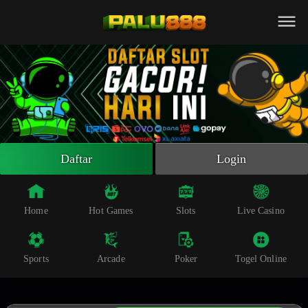
Beranda
Slot Online
Live Casino
Sportsbook
Arcade
Togel Online
Daftar
Login
Poker
Whatsapp
Home
Hot Games
Slots
Live Casino
Telegram
Sports
Arcade
Poker
Togel Online
Livechat