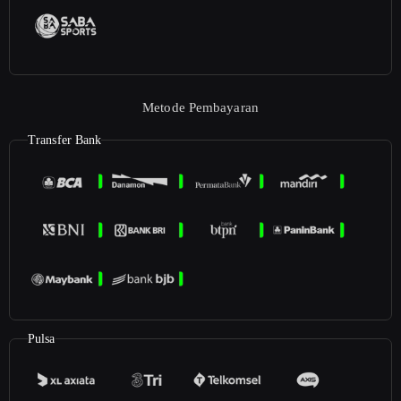
Metode Pembayaran
Transfer Bank
Pulsa