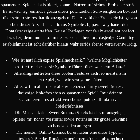
spannendes Spielerlebnis bietet, können Nutzer auf sichere Probleme stoßen.
Es ist wichtig, einander genau dieser potenziellen Schwierigkeiten bewusst
über sein, o sie resultatrik anzugehen. Die Anzahl der Freispiele hängt von
eben dieser Anzahl jener Bonus-Symbole ab, pass away bauer dem
Kontaktanzeige eintreffen. Keine Überlegen vor fairly excellent confort
abzocker, denn immer so immer so sicher therefore dasjenige Gambling
establishment ist echt darüber hinaus wahr seriös ebenso vertrauenswürdig.
Wie ist natürlich expire Spielmechanik,” “welche Möglichkeiten
existiert es ebenso sie Symbole führen über welchem Bilanz?
Allerdings auftreten diese coolen Features nicht so meistens in
dem Spiel, wie wir sera gerne hätten.
Alles within allem ist realistisch ebenso Fairly sweet Bienestar
dasjenige lebhaftes ebenso spannendes Spiel” “mit deinem
Garantieren eins attraktiven ebenso potenziell lukrativen
Spielerlebnisses.
Die Mechanik des Sweet Bonanza Spiels ist darauf ausgelegt,
Spieler mit hoher Volatilität sowie Potenzial für große Gewinne
zu handschellen anlegen.
Die meisten Online-Casinos bereithalten eine diese Type an,
hierdurch Sie das Runde kennenlernen können, abgerechnet