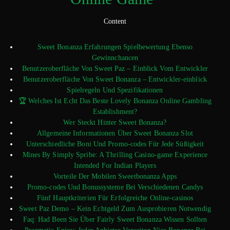
Content
Sweet Bonanza Erfahrungen Spielbewertung Ebenso
Gewinnchancen
Benutzeroberfläche Von Sweet Paz – Einblick Vom Entwickler
Benutzeroberfläche Von Sweet Bonanza – Entwickler-einblick
Spielregeln Und Spezifikationen
🏆 Welches Ist Echt Das Beste Lovely Bonanza Online Gambling
Establishment?
Wer Steckt Hinter Sweet Bonanza?
Allgemeine Informationen Über Sweet Bonanza Slot
Unterschiedliche Boni Und Promo-codes Für Jede Süßigkeit
Mines By Simply Spribe: A Thrilling Casino-game Experience
Intended For Indian Players
Vorteile Der Mobilen Sweetbonanza Apps
Promo-codes Und Bonussysteme Bei Verschiedenen Candys
Fünf Hauptkriterien Für Erfolgreiche Online-casinos
Sweet Paz Demo – Kein Echtgeld Zum Ausprobieren Notwendig
Faq: Had Been Sie Über Fairly Sweet Bonanza Wissen Sollten