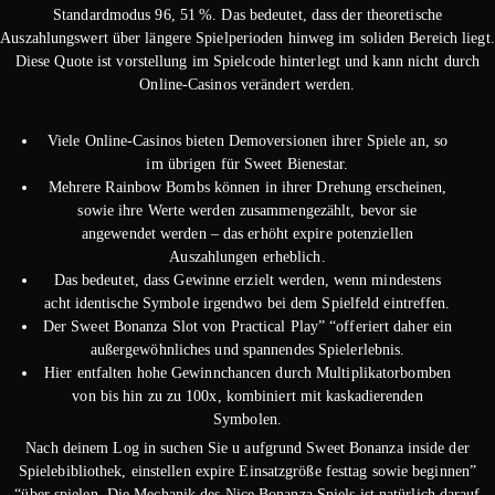
Standardmodus 96, 51 %. Das bedeutet, dass der theoretische
Auszahlungswert über längere Spielperioden hinweg im soliden Bereich liegt.
Diese Quote ist vorstellung im Spielcode hinterlegt und kann nicht durch
Online-Casinos verändert werden.
Viele Online-Casinos bieten Demoversionen ihrer Spiele an, so
im übrigen für Sweet Bienestar.
Mehrere Rainbow Bombs können in ihrer Drehung erscheinen,
sowie ihre Werte werden zusammengezählt, bevor sie
angewendet werden – das erhöht expire potenziellen
Auszahlungen erheblich.
Das bedeutet, dass Gewinne erzielt werden, wenn mindestens
acht identische Symbole irgendwo bei dem Spielfeld eintreffen.
Der Sweet Bonanza Slot von Practical Play” “offeriert daher ein
außergewöhnliches und spannendes Spielerlebnis.
Hier entfalten hohe Gewinnchancen durch Multiplikatorbomben
von bis hin zu zu 100x, kombiniert mit kaskadierenden
Symbolen.
Nach deinem Log in suchen Sie u aufgrund Sweet Bonanza inside der
Spielebibliothek, einstellen expire Einsatzgröße festtag sowie beginnen”
“über spielen. Die Mechanik des Nice Bonanza Spiels ist natürlich darauf