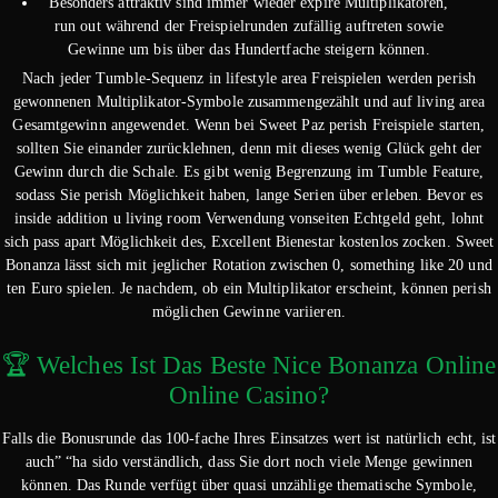
Besonders attraktiv sind immer wieder expire Multiplikatoren,
run out während der Freispielrunden zufällig auftreten sowie
Gewinne um bis über das Hundertfache steigern können.
Nach jeder Tumble-Sequenz in lifestyle area Freispielen werden perish
gewonnenen Multiplikator-Symbole zusammengezählt und auf living area
Gesamtgewinn angewendet. Wenn bei Sweet Paz perish Freispiele starten,
sollten Sie einander zurücklehnen, denn mit dieses wenig Glück geht der
Gewinn durch die Schale. Es gibt wenig Begrenzung im Tumble Feature,
sodass Sie perish Möglichkeit haben, lange Serien über erleben. Bevor es
inside addition u living room Verwendung vonseiten Echtgeld geht, lohnt
sich pass apart Möglichkeit des, Excellent Bienestar kostenlos zocken. Sweet
Bonanza lässt sich mit jeglicher Rotation zwischen 0, something like 20 und
ten Euro spielen. Je nachdem, ob ein Multiplikator erscheint, können perish
möglichen Gewinne variieren.
🏆 Welches Ist Das Beste Nice Bonanza Online
Online Casino?
Falls die Bonusrunde das 100-fache Ihres Einsatzes wert ist natürlich echt, ist
auch” “ha sido verständlich, dass Sie dort noch viele Menge gewinnen
können. Das Runde verfügt über quasi unzählige thematische Symbole,