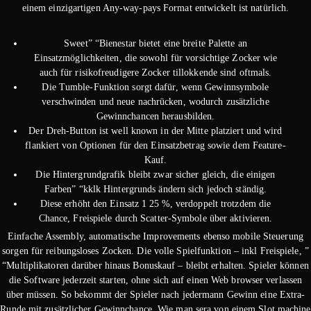
einem einzigartigen Any-way-pays Format entwickelt ist natürlich.
Sweet” “Bienestar bietet eine breite Palette an
Einsatzmöglichkeiten, die sowohl für vorsichtige Zocker wie
auch für risikofreudigere Zocker tillokkende sind oftmals.
Die Tumble-Funktion sorgt dafür, wenn Gewinnsymbole
verschwinden und neue nachrücken, wodurch zusätzliche
Gewinnchancen herausbilden.
Der Dreh-Button ist well known in der Mitte platziert und wird
flankiert von Optionen für den Einsatzbetrag sowie dem Feature-
Kauf.
Die Hintergrundgrafik bleibt zwar sicher gleich, die einigen
Farben” “kklk Hintergrunds ändern sich jedoch ständig.
Diese erhöht den Einsatz 1 25 %, verdoppelt trotzdem die
Chance, Freispiele durch Scatter-Symbole über aktivieren.
Einfache Assembly, automatische Improvements ebenso mobile Steuerung
sorgen für reibungsloses Zocken. Die volle Spielfunktion – inkl Freispiele, ”
“Multiplikatoren darüber hinaus Bonuskauf – bleibt erhalten. Spieler können
die Software jederzeit starten, ohne sich auf einen Web browser verlassen
über müssen. So bekommt der Spieler nach jedermann Gewinn eine Extra-
Runde mit zusätzlicher Gewinnchance. Wie man sera von einem Slot machine