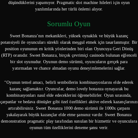
düşündüklerini yapamıyor. Pragmatic slot machine hileleri için oyun
yazılımlarında her türlü önlemi alıyor.
Sorumlu Oyun
Sweet Bonanza’nın mekanikleri, yüksek oynaklık ve büyük kazanç
potansiyeli ile oyuncuları sürekli olarak meşgul etmek için tasarlanmıştır. Bir
position oyununun en kritik yönlerinden biri olan Oyuncuya Geri Dönüş
(RTP) oranıdır. Sweet Bonanza, birçok çevrimiçi casinoda bulunan eğlenceli
bir slot oyunudur. Oyunun demo sürümü, oyuncuların gerçek para
yatırmadan ve chance almadan oyunu deneyimlemelerini sağlar.
“Oyunun temel amacı, belirli sembollerin kombinasyonlarını elde ederek
kazanç sağlamaktır. Oyuncular, demo lovely bonanza oynayarak bu
kombinasyonları nasıl elde edeceklerini öğrenebilirler. Oyun sırasında,
çarpanlar ve bedava dönüşler gibi özel özellikleri aktive ederek kazançlarınızı
artırabilirsiniz. Sweet Bonanza 1000 demo sürümü ile 1000x çarpanı
yakalayarak büyük kazançlar elde etme şansınız vardır. Sweet Bonanza
demonstration pragmatic play tarafından sunulan bir hizmettir ve oyunculara
oyunun tüm özelliklerini deneme şansı verir.