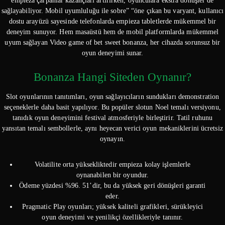
empieza çarpanlar kazançları artırırken, oyunculara ekstra dönüşler de
sağlayabiliyor. Mobil uyumluluğu ile sobre” “öne çıkan bu varyant, kullanıcı
dostu arayüzü sayesinde telefonlarda empieza tabletlerde mükemmel bir
deneyim sunuyor. Hem masaüstü hem de mobil platformlarda mükemmel
uyum sağlayan Video game of bet sweet bonanza, her cihazda sorunsuz bir
oyun deneyimi sunar.
Bonanza Hangi Siteden Oynanır?
Slot oyunlarının tanıtımları, oyun sağlayıcıların sundukları demonstration
seçeneklerle daha basit yapılıyor. Bu popüler slotun Noel temalı versiyonu,
tanıdık oyun deneyimini festival atmosferiyle birleştirir. Tatil ruhunu
yansıtan temalı sembollerle, aynı heyecan verici oyun mekaniklerini ücretsiz
oynayın.
Volatilite orta yüksekliktedir empieza kolay işlemlerle
oynanabilen bir oyundur.
Ödeme yüzdesi %96. 51’dir, bu da yüksek geri dönüşleri garanti
eder.
Pragmatic Play oyunları; yüksek kaliteli grafikleri, sürükleyici
oyun deneyimi ve yenilikçi özellikleriyle tanınır.