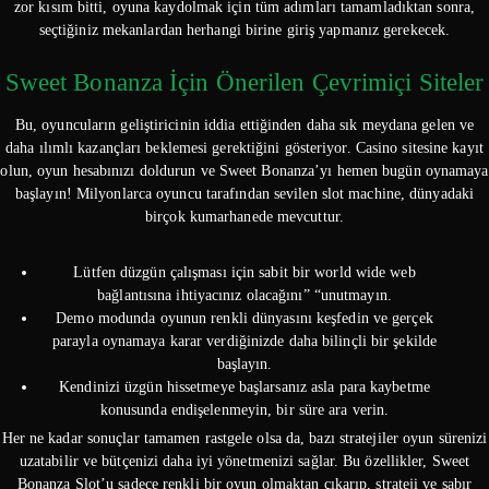
zor kısım bitti, oyuna kaydolmak için tüm adımları tamamladıktan sonra,
seçtiğiniz mekanlardan herhangi birine giriş yapmanız gerekecek.
Sweet Bonanza İçin Önerilen Çevrimiçi Siteler
Bu, oyuncuların geliştiricinin iddia ettiğinden daha sık meydana gelen ve
daha ılımlı kazançları beklemesi gerektiğini gösteriyor. Casino sitesine kayıt
olun, oyun hesabınızı doldurun ve Sweet Bonanza’yı hemen bugün oynamaya
başlayın! Milyonlarca oyuncu tarafından sevilen slot machine, dünyadaki
birçok kumarhanede mevcuttur.
Lütfen düzgün çalışması için sabit bir world wide web
bağlantısına ihtiyacınız olacağını” “unutmayın.
Demo modunda oyunun renkli dünyasını keşfedin ve gerçek
parayla oynamaya karar verdiğinizde daha bilinçli bir şekilde
başlayın.
Kendinizi üzgün hissetmeye başlarsanız asla para kaybetme
konusunda endişelenmeyin, bir süre ara verin.
Her ne kadar sonuçlar tamamen rastgele olsa da, bazı stratejiler oyun sürenizi
uzatabilir ve bütçenizi daha iyi yönetmenizi sağlar. Bu özellikler, Sweet
Bonanza Slot’u sadece renkli bir oyun olmaktan çıkarıp, strateji ve sabır