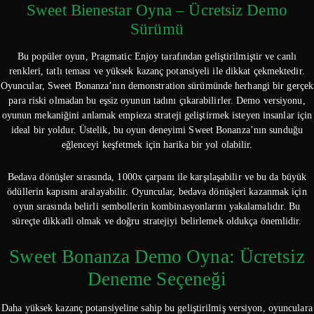
Sweet Bienestar Oyna – Ücretsiz Demo
Sürümü
Bu popüler oyun, Pragmatic Enjoy tarafından geliştirilmiştir ve canlı
renkleri, tatlı teması ve yüksek kazanç potansiyeli ile dikkat çekmektedir.
Oyuncular, Sweet Bonanza’nın demonstration sürümünde herhangi bir gerçek
para riski olmadan bu eşsiz oyunun tadını çıkarabilirler. Demo versiyonu,
oyunun mekaniğini anlamak empieza strateji geliştirmek isteyen insanlar için
ideal bir yoldur. Üstelik, bu oyun deneyimi Sweet Bonanza’nın sunduğu
eğlenceyi keşfetmek için harika bir yol olabilir.
Bedava dönüşler sırasında, 1000x çarpanı ile karşılaşabilir ve bu da büyük
ödüllerin kapısını aralayabilir. Oyuncular, bedava dönüşleri kazanmak için
oyun sırasında belirli sembollerin kombinasyonlarını yakalamalıdır. Bu
süreçte dikkatli olmak ve doğru stratejiyi belirlemek oldukça önemlidir.
Sweet Bonanza Demo Oyna: Ücretsiz
Deneme Seçeneği
Daha yüksek kazanç potansiyeline sahip bu geliştirilmiş versiyon, oyunculara