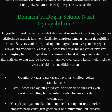
istediğiniz zaman ve istediğiniz yerde oynanabilir.
Bonanza’yı Doğru Şekilde Nasıl
Oynayabilirim?
Bu çeşitler, Sweet Bonanza zevkli kılan temel unsurları korurken, oyuncuları
etkileşimde tutmak için yeni özellikler empieza temalar tanıtarak çeşitlilik
sunar. Bu versiyonlar, orijinal oyunun hayranlarına ve yeni bir şeyler
arayanlara yöneliktir. Zamanla, Sweet Bienestar birkaç çeşidi piyasaya
sürülmüştür, her biri orijinal oyuna benzersiz bir dokunuş sunmaktadır. Bu
alternatifler, oyunu taze ve heyecanlı tutar ve oyunculara keşfetmeleri için en
yeni zorluklar ve özellikler sunar.
Oyunlar o kadar para kazandırıyorlar ki hileyi çokça
aramaktasınız.
Evet, Sweet Paz oyunu en iyi casino sitelerinde trial versiyon
olarak mevcuttur, bu nedenle Lovely Bonanza ücretsiz
oynanabilir.
Gerçek para yatırmadan önce, oyuncuların oyunu test etmeleri
empieza nasıl çalıştığını görmeleri için mükemmel bir fırsattır.