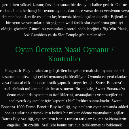
gerektiren yüksek kazanç fırsatları sunan bir deneyim haline getirir. Online
casino alında herhangi bir oyunu oynamadan önce varsa demo versiyonu veya
deneme bonusları ile oyunları keşfetmeniz birçok açıdan önerilir. Beğenilen
bir oyun ve yorumların birçoğunun weil farklı slot oyunlarına göre iyi
olduğu görünür. Güncel bu yorumları kontrol edebileceğiniz Big Win Plank,
Ask Gamblers ya da Slot Temple gibi siteler olur.
Oyun Ücretsiz Nasıl Oynanır /
Kontroller
Pragmatic Play tarafından geliştirilen bu şeker temalı slot oyunu, renkli
tasarımı empieza ilgi çekici oynanışıyla büyülüyor. Oyunda en yeni olanlar
veya finansal risk almadan pratik yapmak isteyenler için Sweet Bonanza’nın
trial sürümü mükemmel bir fırsat sunuyor. Bu makale, Sweet Bonanza’yı
demo modunda oynamanın özelliklerini, avantajlarını ve stratejilerini
inceleyerek oyuncular için kapsamlı bir” “rehber sunmaktadır. Sweet
Bonanza 1000 Demo Benefit Buy özelliği, oyuncuların oyun sırasında added
bonus turlarına erişmek için belirli bir miktar ödeme yapmalarını sağlar.
Bonus Buy özelliği, oyuncuların bonus turunu tetiklemek için beklemelerini
engeller. Bu özellik, özellikle bonus turunun tetiklenmesini beklemek