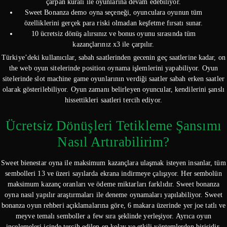
çarpan kuralı ile oyunlarına devam edebiliyor.
Sweet Bonanza demo oyna seçeneği, oyunculara oyunun tüm
özelliklerini gerçek para riski olmadan keşfetme fırsatı sunar.
10 ücretsiz dönüş alırsınız ve bonus oyunu sırasında tüm
kazançlarınız x3 ile çarpılır.
Türkiye’deki kullanıcılar, sabah saatlerinden gecenin geç saatlerine kadar, on
the web oyun sitelerinde position oynama işlemlerini yapabiliyor. Oyun
sitelerinde slot machine game oyunlarının verdiği saatler sabah erken saatler
olarak gösterilebiliyor. Oyun zamanı belirleyen oyuncular, kendilerini şanslı
hissettikleri saatleri tercih ediyor.
Ücretsiz Dönüşleri Tetikleme Şansımı
Nasıl Artırabilirim?
Sweet bienestar oyna ile maksimum kazançlara ulaşmak isteyen insanlar, tüm
sembolleri 13 ve üzeri sayılarda ekrana indirmeye çalışıyor. Her sembolün
maksimum kazanç oranları ve ödeme miktarları farklıdır. Sweet bonanza
oyna nasıl yapılır araştırmaları ile deneme oynamaları yapılabiliyor. Sweet
bonanza oyun rehberi açıklamalarına göre, 6 makara üzerinde yer joe tatlı ve
meyve temalı semboller a few sıra şeklinde yerleşiyor. Ayrıca oyun
incelemeleri içinde tercih edilen en kolay ve etkili yöntemlerden birisidir.