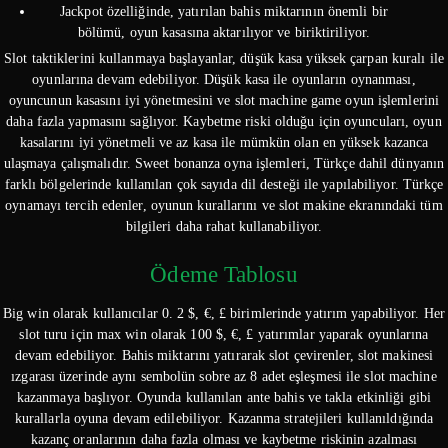
Jackpot özelliğinde, yatırılan bahis miktarının önemli bir
bölümü, oyun kasasına aktarılıyor ve biriktiriliyor.
Slot taktiklerini kullanmaya başlayanlar, düşük kasa yüksek çarpan kuralı ile
oyunlarına devam edebiliyor. Düşük kasa ile oyunların oynanması,
oyuncunun kasasını iyi yönetmesini ve slot machine game oyun işlemlerini
daha fazla yapmasını sağlıyor. Kaybetme riski olduğu için oyuncuları, oyun
kasalarını iyi yönetmeli ve az kasa ile mümkün olan en yüksek kazanca
ulaşmaya çalışmalıdır. Sweet bonanza oyna işlemleri, Türkçe dahil dünyanın
farklı bölgelerinde kullanılan çok sayıda dil desteği ile yapılabiliyor. Türkçe
oynamayı tercih edenler, oyunun kurallarını ve slot makine ekranındaki tüm
bilgileri daha rahat kullanabiliyor.
Ödeme Tablosu
Big win olarak kullanıcılar 0. 2 $, €, £ birimlerinde yatırım yapabiliyor. Her
slot turu için max win olarak 100 $, €, £ yatırımlar yaparak oyunlarına
devam edebiliyor. Bahis miktarını yatırarak slot çevirenler, slot makinesi
ızgarası üzerinde aynı sembolün sobre az 8 adet eşleşmesi ile slot machine
kazanmaya başlıyor. Oyunda kullanılan ante bahis ve takla etkinliği gibi
kurallarla oyuna devam edilebiliyor. Kazanma stratejileri kullanıldığında
kazanç oranlarının daha fazla olması ve kaybetme riskinin azalması