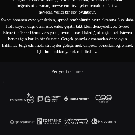
beğenisini kazanan, meyve empieza şeker temalı, renkli ve
heyecan verici bir slot oyunudur.
Sweet bonanza oyna yapılırken, spread sembolünün oyun ekranına 3 ve daha
fazla sayıda düşmesini isteyenler, çeşitli taktikleri deneyebiliyor. Sweet
Bienestar 1000 Demo versiyonu, oyunun nasıl işlediğini keşfetmek isteyen
herkes için harika bir fırsattır. Gerçek parayla oynamadan önce oyun
hakkında bilgi edinmek, stratejiler geliştirmek empieza bonusları öğrenmek
için bu moddan yararlanabilirsiniz.
Penyedia Games