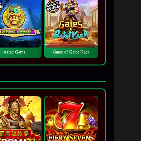
Aztec Gems
Gates of Gatot Kaca