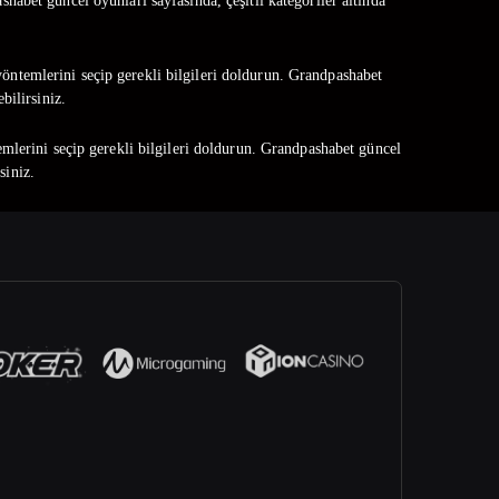
abet güncel oyunları sayfasında, çeşitli kategoriler altında
yöntemlerini seçip gerekli bilgileri doldurun. Grandpashabet
bilirsiniz.
mlerini seçip gerekli bilgileri doldurun. Grandpashabet güncel
siniz.