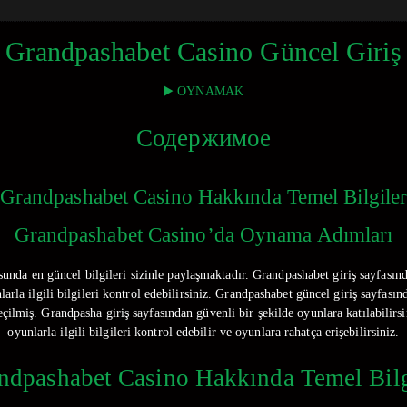
Grandpashabet Casino Güncel Giriş
▶️ OYNAMAK
Содержимое
Grandpashabet Casino Hakkında Temel Bilgile
Grandpashabet Casino’da Oynama Adımları
sunda en güncel bilgileri sizinle paylaşmaktadır. Grandpashabet giriş sayfasın
arla ilgili bilgileri kontrol edebilirsiniz. Grandpashabet güncel giriş sayfasında
seçilmiş. Grandpasha giriş sayfasından güvenli bir şekilde oyunlara katılabilir
oyunlarla ilgili bilgileri kontrol edebilir ve oyunlara rahatça erişebilirsiniz.
ndpashabet Casino Hakkında Temel Bilg