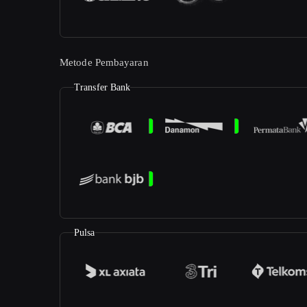
Metode Pembayaran
Transfer Bank
Pulsa