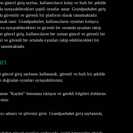
 güncel giriş sayfası, kullanıcıların kolay ve hızlı bir şekilde
da oynayabilecekleri çeşitli oyunlar sunar. Grandpashabet giriş
nda güvenilir ve güvenli bir platform olarak tanınmaktadır.
anak tanır. Grandpashabet, kullanıcıların oyunları kolayca
ayca oynayabilecekleri ve güvenli bir ortamda oyunları takip
t güncel giriş, kullanıcıların her zaman güncel ve güvenli bir
ri ve güvenli bir ortamda oyunları takip edebilecekleri bir
 tanınmaktadır.
rı
üncel giriş sayfasını kullanarak, güvenli ve hızlı bir şekilde
en doğrudan oyunları oynayabilirsiniz.
nan “Kaydol” butonuna tıklayın ve gerekli bilgileri doldurun.
siniz.
 adınızı ve şifrenizi girin. Grandpashabet giriş sayfasında,