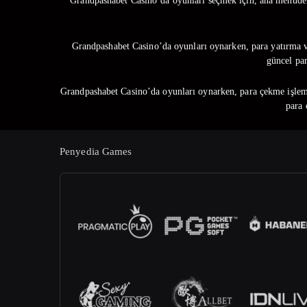
Grandpashabet Casino’da oyunları seçmek için, ana menüden v
Grandpashabet Casino’da oyunları oynarken, para yatırma ve 
güncel par
Grandpashabet Casino’da oyunları oynarken, para çekme işlemi 
para 
Penyedia Games