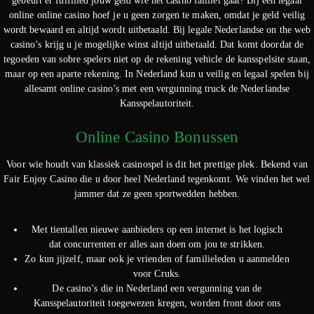
gebeurt er fulfilled jouw geld wie het casino failliet gaat? Bij een legaal
online online casino hoef je u geen zorgen te maken, omdat je geld veilig
wordt bewaard en altijd wordt uitbetaald. Bij legale Nederlandse on the web
casino’s krijg u je mogelijke winst altijd uitbetaald. Dat komt doordat de
tegoeden van sobre spelers niet op de rekening vehicle de kansspelsite staan,
maar op een aparte rekening. In Nederland kun u veilig en legaal spelen bij
allesamt online casino’s met een vergunning truck de Nederlandse
Kansspelautoriteit.
Online Casino Bonussen
Voor wie houdt van klassiek casinospel is dit het prettige plek. Bekend van
Fair Enjoy Casino die u door heel Nederland tegenkomt. We vinden het wel
jammer dat ze geen sportwedden hebben.
Met tientallen nieuwe aanbieders op een internet is het logisch
dat concurrenten er alles aan doen om jou te strikken.
Zo kun jijzelf, maar ook je vrienden of familieleden u aanmelden
voor Cruks.
De casino’s die in Nederland een vergunning van de
Kansspelautoriteit toegewezen kregen, worden front door ons