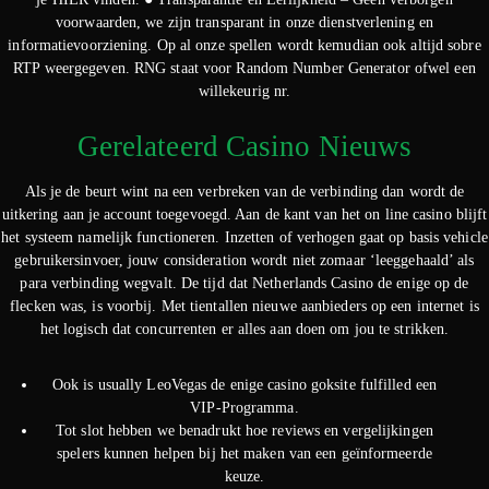
voorwaarden, we zijn transparant in onze dienstverlening en
informatievoorziening. Op al onze spellen wordt kemudian ook altijd sobre
RTP weergegeven. RNG staat voor Random Number Generator ofwel een
willekeurig nr.
Gerelateerd Casino Nieuws
Als je de beurt wint na een verbreken van de verbinding dan wordt de
uitkering aan je account toegevoegd. Aan de kant van het on line casino blijft
het systeem namelijk functioneren. Inzetten of verhogen gaat op basis vehicle
gebruikersinvoer, jouw consideration wordt niet zomaar ‘leeggehaald’ als
para verbinding wegvalt. De tijd dat Netherlands Casino de enige op de
flecken was, is voorbij. Met tientallen nieuwe aanbieders op een internet is
het logisch dat concurrenten er alles aan doen om jou te strikken.
Ook is usually LeoVegas de enige casino goksite fulfilled een
VIP-Programma.
Tot slot hebben we benadrukt hoe reviews en vergelijkingen
spelers kunnen helpen bij het maken van een geïnformeerde
keuze.