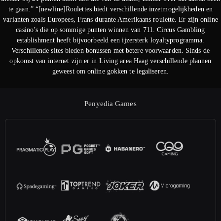
te gaan.” “[newline]Roulettes biedt verschillende inzetmogelijkheden en
varianten zoals Europees, Frans durante Amerikaans roulette. Er zijn online
casino’s die op sommige punten winnen van 711. Circus Gambling
establishment heeft bijvoorbeeld een ijzersterk loyaltyprogramma.
Verschillende sites bieden bonussen met betere voorwaarden. Sinds de
opkomst van internet zijn er in Living area Haag verschillende plannen
geweest om online gokken te legaliseren.
Penyedia Games