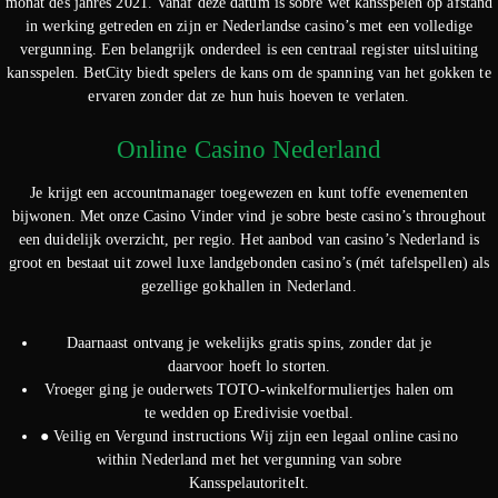
monat des jahres 2021. Vanaf deze datum is sobre wet kansspelen op afstand
in werking getreden en zijn er Nederlandse casino’s met een volledige
vergunning. Een belangrijk onderdeel is een centraal register uitsluiting
kansspelen. BetCity biedt spelers de kans om de spanning van het gokken te
ervaren zonder dat ze hun huis hoeven te verlaten.
Online Casino Nederland
Je krijgt een accountmanager toegewezen en kunt toffe evenementen
bijwonen. Met onze Casino Vinder vind je sobre beste casino’s throughout
een duidelijk overzicht, per regio. Het aanbod van casino’s Nederland is
groot en bestaat uit zowel luxe landgebonden casino’s (mét tafelspellen) als
gezellige gokhallen in Nederland.
Daarnaast ontvang je wekelijks gratis spins, zonder dat je
daarvoor hoeft lo storten.
Vroeger ging je ouderwets TOTO-winkelformuliertjes halen om
te wedden op Eredivisie voetbal.
● Veilig en Vergund instructions Wij zijn een legaal online casino
within Nederland met het vergunning van sobre
KansspelautoriteIt.