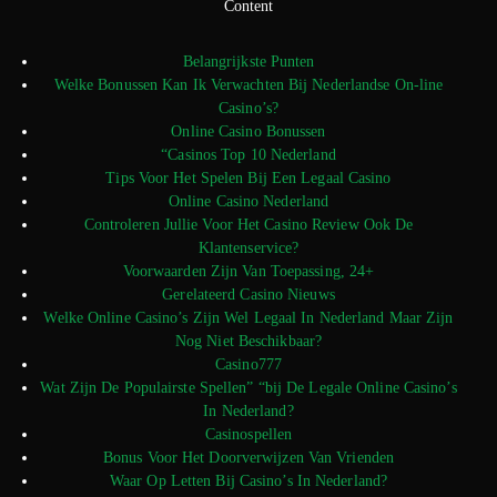
Content
Belangrijkste Punten
Welke Bonussen Kan Ik Verwachten Bij Nederlandse On-line
Casino’s?
Online Casino Bonussen
“Casinos Top 10 Nederland
Tips Voor Het Spelen Bij Een Legaal Casino
Online Casino Nederland
Controleren Jullie Voor Het Casino Review Ook De
Klantenservice?
Voorwaarden Zijn Van Toepassing, 24+
Gerelateerd Casino Nieuws
Welke Online Casino’s Zijn Wel Legaal In Nederland Maar Zijn
Nog Niet Beschikbaar?
Casino777
Wat Zijn De Populairste Spellen” “bij De Legale Online Casino’s
In Nederland?
Casinospellen
Bonus Voor Het Doorverwijzen Van Vrienden
Waar Op Letten Bij Casino’s In Nederland?