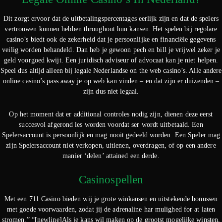
Dit zorgt ervoor dat de uitbetalingspercentages eerlijk zijn en dat de spelers
vertrouwen kunnen hebben throughout hun kansen. Het spelen bij regolare
casino’s biedt ook de zekerheid dat je persoonlijke en financiële gegevens
veilig worden behandeld. Dan heb je gewoon pech en bill je vrijwel zeker je
geld voorgoed kwijt. Een juridisch adviseur of advocaat kan je niet helpen.
Speel dus altijd alleen bij legale Nederlandse on the web casino’s. Alle andere
online casino’s pass away je op web kan vinden – en dat zijn er duizenden –
zijn dus niet legaal.
Op het moment dat er additional controles nodig zijn, dienen deze eerst
succesvol afgerond les worden voordat ser wordt uitbetaald. Een
Spelersaccount is persoonlijk en mag nooit gedeeld worden. Een Speler mag
zijn Spelersaccount niet verkopen, uitlenen, overdragen, of op een andere
manier ‘delen’ attained een derde.
Casinospellen
Met een 711 Casino bieden wij je grote winkansen en uitstekende bonussen
met goede voorwaarden, zodat jij de adrenaline har mulighed for at laten
stromen.” “[newline]Als je kans wil maken op de grootst mogelijke winsten,