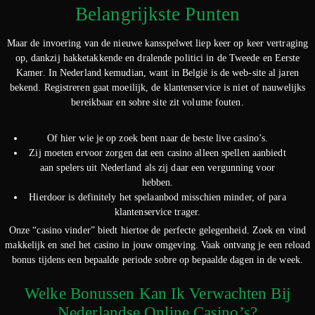
Belangrijkste Punten
Maar de invoering van de nieuwe kansspelwet liep keer op keer vertraging
op, dankzij hakketakkende en dralende politici in de Tweede en Eerste
Kamer. In Nederland kemudian, want in België is de web-site al jaren
bekend. Registreren gaat moeilijk, de klantenservice is niet of nauwelijks
bereikbaar en sobre site zit volume fouten.
Of hier wie je op zoek bent naar de beste live casino’s.
Zij moeten ervoor zorgen dat een casino alleen spellen aanbiedt
aan spelers uit Nederland als zij daar een vergunning voor
hebben.
Hierdoor is definitely het spelaanbod misschien minder, of para
klantenservice trager.
Onze “casino vinder” biedt hiertoe de perfecte gelegenheid. Zoek en vind
makkelijk en snel het casino in jouw omgeving. Vaak ontvang je een reload
bonus tijdens een bepaalde periode sobre op bepaalde dagen in de week.
Welke Bonussen Kan Ik Verwachten Bij
Nederlandse Online Casino’s?