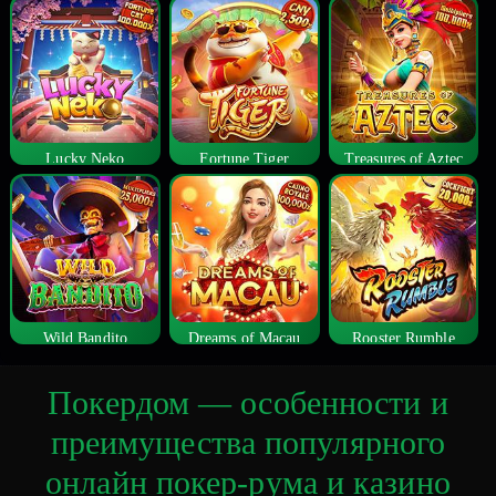
Lucky Neko
Fortune Tiger
Treasures of Aztec
Wild Bandito
Dreams of Macau
Rooster Rumble
Покердом — особенности и
преимущества популярного
онлайн покер-рума и казино