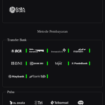
Metode Pembayaran
Transfer Bank
Pulsa