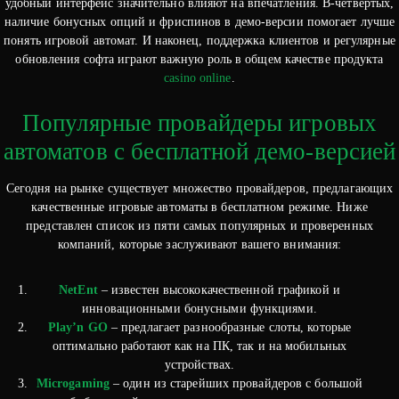
удобный интерфейс значительно влияют на впечатления. В-четвертых,
наличие бонусных опций и фриспинов в демо-версии помогает лучше
понять игровой автомат. И наконец, поддержка клиентов и регулярные
обновления софта играют важную роль в общем качестве продукта
casino online
.
Популярные провайдеры игровых
автоматов с бесплатной демо-версией
Сегодня на рынке существует множество провайдеров, предлагающих
качественные игровые автоматы в бесплатном режиме. Ниже
представлен список из пяти самых популярных и проверенных
компаний, которые заслуживают вашего внимания:
NetEnt
– известен высококачественной графикой и
инновационными бонусными функциями.
Play’n GO
– предлагает разнообразные слоты, которые
оптимально работают как на ПК, так и на мобильных
устройствах.
Microgaming
– один из старейших провайдеров с большой