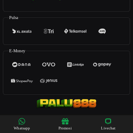
Pulsa
E-Money
©2023
Palu888
. All rights reserved | 18+
Whatsapp
Promosi
Livechat