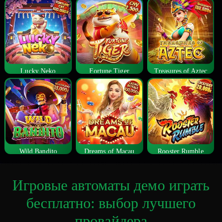
Lucky Neko
Fortune Tiger
Treasures of Aztec
Wild Bandito
Dreams of Macau
Rooster Rumble
Игровые автоматы демо играть
бесплатно: выбор лучшего
провайдера