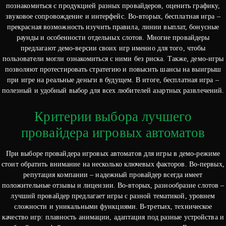
познакомиться с продукцией разных провайдеров, оценить графику,
звуковое сопровождение и интерфейс. Во-вторых, бесплатная игра –
прекрасная возможность изучить правила, линии выплат, бонусные
раунды и особенности отдельных слотов. Многие провайдеры
предлагают демо-версии своих игр именно для того, чтобы
пользователи могли ознакомиться с ними без риска. Также, демо-игры
позволяют протестировать стратегию и повысить шансы на выигрыш
при игре на реальные деньги в будущем. В итоге, бесплатная игра –
полезный и удобный выбор для всех любителей азартных развлечений.
Критерии выбора лучшего
провайдера игровых автоматов
При выборе провайдера игровых автоматов для игры в демо-режиме
стоит обратить внимание на несколько ключевых факторов. Во-первых,
репутация компании – надежный провайдер всегда имеет
положительные отзывы и лицензии. Во-вторых, разнообразие слотов –
лучший провайдер предлагает игры с разной тематикой, уровнем
сложности и уникальными функциями. В-третьих, техническое
качество игр: плавность анимации, адаптация под разные устройства и