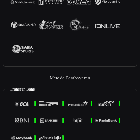
Metode Pembayaran
Transfer Bank