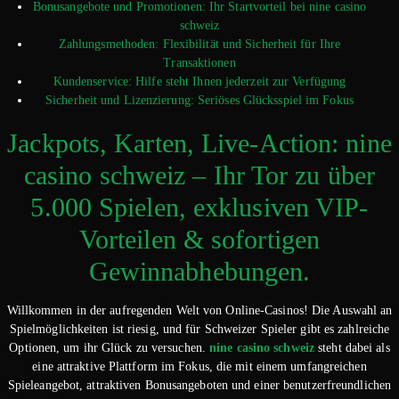
Bonusangebote und Promotionen: Ihr Startvorteil bei nine casino
schweiz
Zahlungsmethoden: Flexibilität und Sicherheit für Ihre
Transaktionen
Kundenservice: Hilfe steht Ihnen jederzeit zur Verfügung
Sicherheit und Lizenzierung: Seriöses Glücksspiel im Fokus
Jackpots, Karten, Live-Action: nine
casino schweiz – Ihr Tor zu über
5.000 Spielen, exklusiven VIP-
Vorteilen & sofortigen
Gewinnabhebungen.
Willkommen in der aufregenden Welt von Online-Casinos! Die Auswahl an
Spielmöglichkeiten ist riesig, und für Schweizer Spieler gibt es zahlreiche
Optionen, um ihr Glück zu versuchen.
nine casino schweiz
steht dabei als
eine attraktive Plattform im Fokus, die mit einem umfangreichen
Spieleangebot, attraktiven Bonusangeboten und einer benutzerfreundlichen