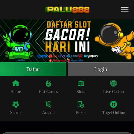
Beranda
Slot Online
Live Casino
Sportsbook
Arcade
Togel Online
Daftar
Login
Poker
Whatsapp
Home
Hot Games
Slots
Live Casino
Telegram
Sports
Arcade
Poker
Togel Online
Livechat