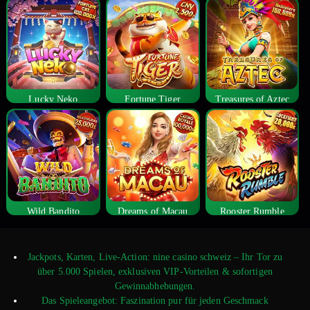
Lucky Neko
Fortune Tiger
Treasures of Aztec
Wild Bandito
Dreams of Macau
Rooster Rumble
Jackpots, Karten, Live-Action: nine casino schweiz – Ihr Tor zu
über 5.000 Spielen, exklusiven VIP-Vorteilen & sofortigen
Gewinnabhebungen.
Das Spieleangebot: Faszination pur für jeden Geschmack