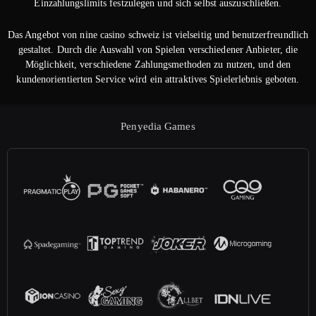
Einzahlungslimits festzulegen und sich selbst auszuschließen.
Das Angebot von nine casino schweiz ist vielseitig und benutzerfreundlich
gestaltet. Durch die Auswahl von Spielen verschiedener Anbieter, die
Möglichkeit, verschiedene Zahlungsmethoden zu nutzen, und den
kundenorientierten Service wird ein attraktives Spielerlebnis geboten.
Penyedia Games