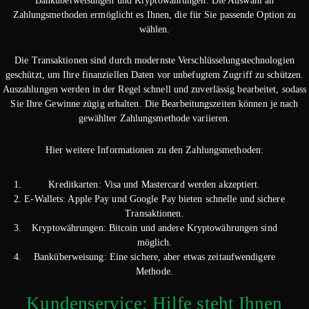
Banküberweisungen und Kryptowährungen. Die Auswahl an
Zahlungsmethoden ermöglicht es Ihnen, die für Sie passende Option zu
wählen.
Die Transaktionen sind durch modernste Verschlüsselungstechnologien
geschützt, um Ihre finanziellen Daten vor unbefugtem Zugriff zu schützen.
Auszahlungen werden in der Regel schnell und zuverlässig bearbeitet, sodass
Sie Ihre Gewinne zügig erhalten. Die Bearbeitungszeiten können je nach
gewählter Zahlungsmethode variieren.
Hier weitere Informationen zu den Zahlungsmethoden:
Kreditkarten: Visa und Mastercard werden akzeptiert.
E-Wallets: Apple Pay und Google Pay bieten schnelle und sichere
Transaktionen.
Kryptowährungen: Bitcoin und andere Kryptowährungen sind
möglich.
Banküberweisung: Eine sichere, aber etwas zeitaufwendigere
Methode.
Kundenservice: Hilfe steht Ihnen