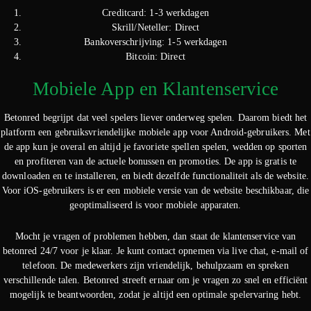
Creditcard: 1-3 werkdagen
Skrill/Neteller: Direct
Bankoverschrijving: 1-5 werkdagen
Bitcoin: Direct
Mobiele App en Klantenservice
Betonred begrijpt dat veel spelers liever onderweg spelen. Daarom biedt het
platform een gebruiksvriendelijke mobiele app voor Android-gebruikers. Met
de app kun je overal en altijd je favoriete spellen spelen, wedden op sporten
en profiteren van de actuele bonussen en promoties. De app is gratis te
downloaden en te installeren, en biedt dezelfde functionaliteit als de website.
Voor iOS-gebruikers is er een mobiele versie van de website beschikbaar, die
geoptimaliseerd is voor mobiele apparaten.
Mocht je vragen of problemen hebben, dan staat de klantenservice van
betonred 24/7 voor je klaar. Je kunt contact opnemen via live chat, e-mail of
telefoon. De medewerkers zijn vriendelijk, behulpzaam en spreken
verschillende talen. Betonred streeft ernaar om je vragen zo snel en efficiënt
mogelijk te beantwoorden, zodat je altijd een optimale spelervaring hebt.