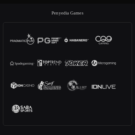
Penyedia Games