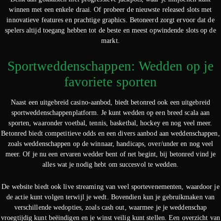
winnen met een enkele draai. Of probeer de nieuwste released slots met
innovatieve features en prachtige graphics. Betoneerd zorgt ervoor dat de
spelers altijd toegang hebben tot de beste en meest opwindende slots op de
markt.
Sportweddenschappen: Wedden op je
favoriete sporten
Naast een uitgebreid casino-aanbod, biedt betonred ook een uitgebreid
sportweddenschappenplatform. Je kunt wedden op een breed scala aan
sporten, waaronder voetbal, tennis, basketbal, hockey en nog veel meer.
Betonred biedt competitieve odds en een divers aanbod aan weddenschappen,
zoals weddenschappen op de winnaar, handicaps, over/under en nog veel
meer. Of je nu een ervaren wedder bent of net begint, bij betonred vind je
alles wat je nodig hebt om succesvol te wedden.
De website biedt ook live streaming van veel sportevenementen, waardoor je
de actie kunt volgen terwijl je wedt. Bovendien kun je gebruikmaken van
verschillende wedopties, zoals cash out, waarmee je je weddenschap
vroegtijdig kunt beëindigen en je winst veilig kunt stellen. Een overzicht van