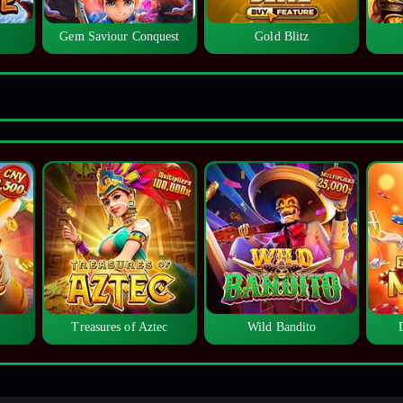
Gem Saviour Conquest
Gold Blitz
Treasures of Aztec
Wild Bandito