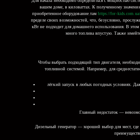
Для начала необходимо определиться с мощностью сист
вашем доме, в киловаттах. К полученному значению
приобретенное оборудование.там
https://for-kids.com.ua
пределе своих возможностей, что, безусловно, прослу
кВт не подходит для домашнего использования. В этом 
много топлива впустую. Также имейте
Чтобы выбрать подходящий тип двигателя, необходим
топливной системой. Например, для среднестат
лёгкий запуск в любых погодных условиях. Даж
Главный недостаток — невозмож
Дизельный генератор — хороший выбор для мест, где 
преимущество