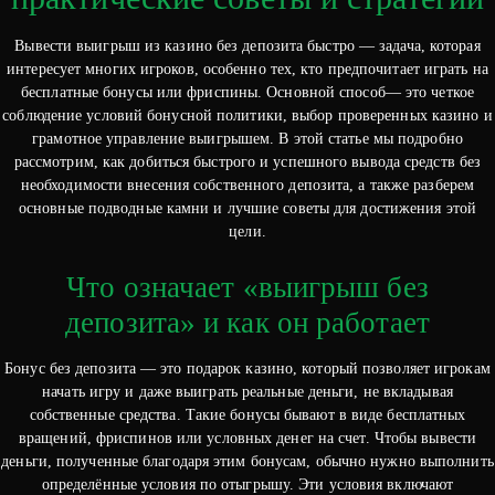
Вывести выигрыш из казино без депозита быстро — задача, которая
интересует многих игроков, особенно тех, кто предпочитает играть на
бесплатные бонусы или фриспины. Основной способ— это четкое
соблюдение условий бонусной политики, выбор проверенных казино и
грамотное управление выигрышем. В этой статье мы подробно
рассмотрим, как добиться быстрого и успешного вывода средств без
необходимости внесения собственного депозита, а также разберем
основные подводные камни и лучшие советы для достижения этой
цели.
Что означает «выигрыш без
депозита» и как он работает
Бонус без депозита — это подарок казино, который позволяет игрокам
начать игру и даже выиграть реальные деньги, не вкладывая
собственные средства. Такие бонусы бывают в виде бесплатных
вращений, фриспинов или условных денег на счет. Чтобы вывести
деньги, полученные благодаря этим бонусам, обычно нужно выполнить
определённые условия по отыгрышу. Эти условия включают