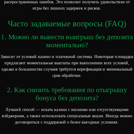
распространенных ошибок. Это позволит получить удовольствие от
игры без лишних задержек и рисков.
Часто задаваемые вопросы (FAQ)
1. Можно ли вывести выигрыш без депозита
моментально?
Зависит от условий казино и платежной системы. Некоторые площадки
предлагают моментальные выплаты при выполнении всех условий,
однако в большинстве случаев требуется верификация и минимальный
срок обработки.
2. Как снизить требования по отыгрышу
бонуса без депозита?
Лучший способ — искать казино с низкими или отсутствующими
вэйджерами, а также использовать специальные акции. Иногда можно
договориться с поддержкой о более выгодных условиях.