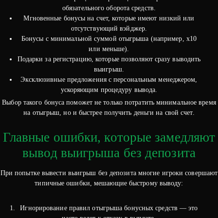
обязательного оборота средств.
Мгновенные бонусы на счет, которые имеют низкий или
отсутствующий вэйджер.
Бонусы с минимальной суммой отыгрыша (например, x10
или меньше).
Подарки за регистрацию, которые позволяют сразу выводить
выигрыш.
Эксклюзивные предложения с персональным менеджером,
ускоряющим процедуру вывода.
Выбор такого бонуса поможет не только потратить минимальное время
на отыгрыш, но и быстрее получить деньги на свой счет.
Главные ошибки, которые замедляют
вывод выигрыша без депозита
При попытке вывести выигрыш без депозита многие игроки совершают
типичные ошибки, мешающие быстрому выводу:
Игнорирование правил отыгрыша бонусных средств — это