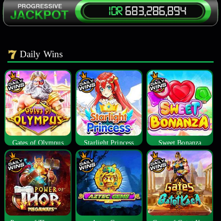
Daily Wins
Gates of Olympus
Starlight Princess
Sweet Bonanza