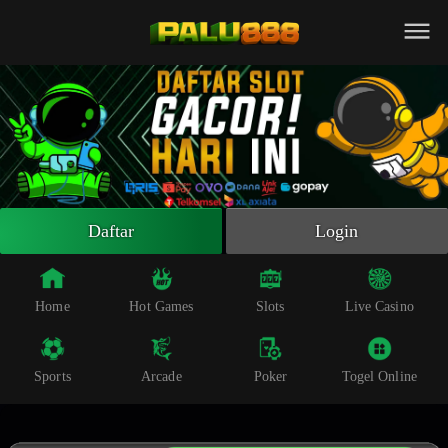
Beranda
Slot Online
Live Casino
Sportsbook
Arcade
Togel Online
Daftar
Login
Poker
Whatsapp
Home
Hot Games
Slots
Live Casino
Telegram
Sports
Arcade
Poker
Togel Online
Livechat