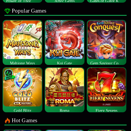
Power of Thor Megaways
Aztec Gems
Gates of Gatot Kaca
Popular Games
Mahjong Ways
Koi Gate
Gem Saviour Conquest
Gold Blitz
Roma
Fiery Sevens
Hot Games