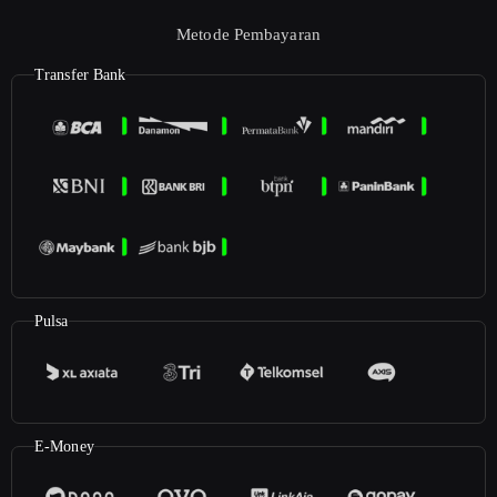
Metode Pembayaran
Transfer Bank
Pulsa
E-Money