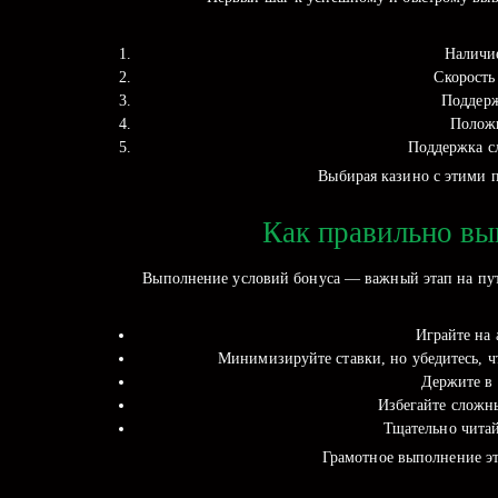
Наличие
Скорость
Поддерж
Положи
Поддержка сл
Выбирая казино с этими 
Как правильно вы
Выполнение условий бонуса — важный этап на пути
Играйте на
Минимизируйте ставки, но убедитесь, ч
Держите в 
Избегайте сложны
Тщательно чита
Грамотное выполнение эт