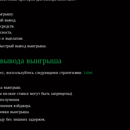
тыгрышу.
ый вывод.
средств.
сность.
м и выплатам.
 быстрый вывод выигрыша.
о вывода выигрыша
есс, воспользуйтесь следующими стратегиями:
1xbet
на выигрыш.
м низкие ставки могут быть запрещены).
 получения.
олнения вэйджера.
ровки выигрыша.
оду без лишних задержек.