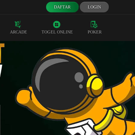
DAFTAR
LOGIN
ARCADE
TOGEL ONLINE
POKER