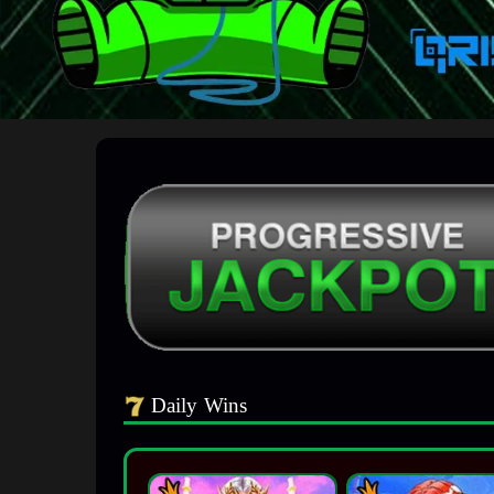
Daily Wins