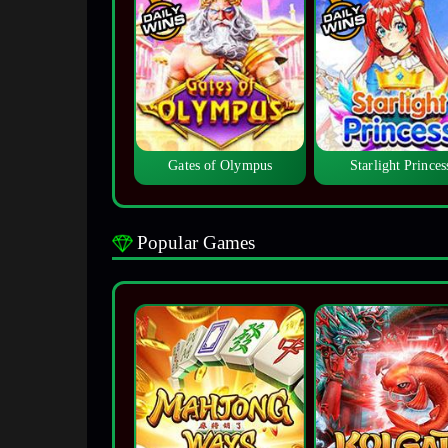
Gates of Olympus
Starlight Princes
Popular Games