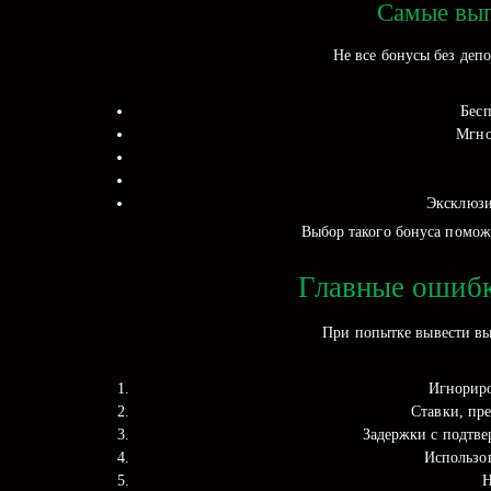
Самые выг
Не все бонусы без депо
Бесп
Мгно
Эксклюзи
Выбор такого бонуса поможе
Главные ошибк
При попытке вывести в
Игнориро
Ставки, пр
Задержки с подтв
Использов
Н