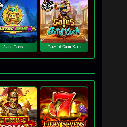
Aztec Gems
Gates of Gatot Kaca