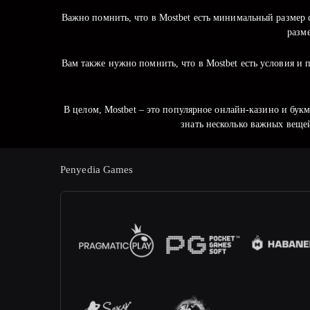
Важно помнить, что в Mostbet есть минимальный размер 
разм
Вам также нужно помнить, что в Mostbet есть условия и 
В целом, Mostbet – это популярное онлайн-казино и букм
знать несколько важных вещей
Penyedia Games