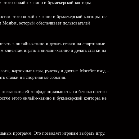
м этого онлайн-казино и букмекерской конторы.
ностям этого онлайн-казино и букмекерской конторы, не
 Mostbet, который обеспечивает пользователей
играть в онлайн-казино и делать ставки на спортивные
м клиентам играть в онлайн-казино и делать ставки на
лоты, карточные игры, рулетку и другие. Мостбет вход –
ать ставки на спортивные события.
т пользователей конфиденциальностью и безопасностью.
ностям этого онлайн-казино и букмекерской конторы, не
t
ельных программ. Это позволяет игрокам выбрать игру,