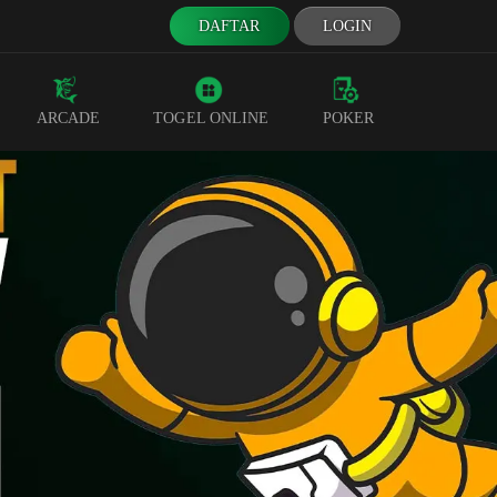
DAFTAR
LOGIN
ARCADE
TOGEL ONLINE
POKER