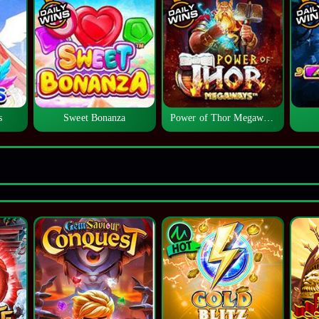
s
Sweet Bonanza
Power of Thor Megaways