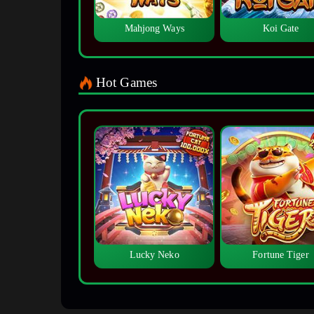
Mahjong Ways
Koi Gate
Hot Games
Lucky Neko
Fortune Tiger