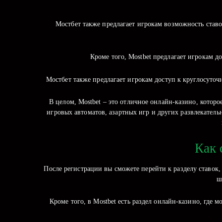
Мостбет также предлагает игрокам возможность ставо
Кроме того, Mostbet предлагает игрокам д
Мостбет также предлагает игрокам доступ к круглосуто
В целом, Mostbet – это отличное онлайн-казино, кото
игровых автоматов, азартных игр и других развлекател
Как 
После регистрации вы сможете перейти к разделу ставок, 
ш
Кроме того, в Mostbet есть раздел онлайн-казино, где м