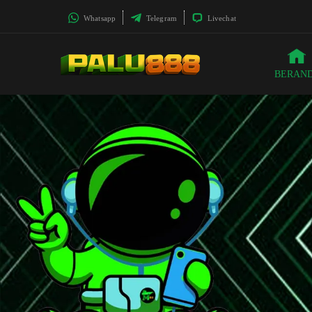
Whatsapp
Telegram
Livechat
BERAN