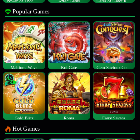
Power of Thor Megaways
Aztec Gems
Gates of Gatot Kaca
Popular Games
Mahjong Ways
Koi Gate
Gem Saviour Conquest
Gold Blitz
Roma
Fiery Sevens
Hot Games