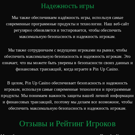
Надежность игры
Мы также обеспечиваем надёжность игры, используя самые
современные программные продукты и технологии. Наш веб-сайт
регулярно обновляется и тестировается, чтобы обеспечить
максимальную безопасность и надежность игрокам.
Мы также сотрудничаем с ведущими игроками на рынке, чтобы
обеспечить максимальную безопасность и надежность игрокам. Это
означает, что вы можете быть уверены в безопасности своих данных и
финансовых транзакций, когда играете в Pin Up Casino.
В целом, Pin Up Casino обеспечивает безопасность и надежность
игрокам, используя самые современные технологии и программные
продукты. Мы понимаем важность защиты вашей личной информации
и финансовых транзакций, поэтому мы делаем все возможное, чтобы
обеспечить максимальную безопасность и надежность игрокам.
Отзывы и Рейтинг Игроков