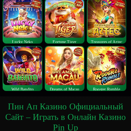
Lucky Neko
Fortune Tiger
Treasures of Aztec
Wild Bandito
Dreams of Macau
Rooster Rumble
Пин Ап Казино Официальный
Сайт – Играть в Онлайн Казино
Pin Up