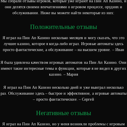
Мы собрали отзывы игроков, которые уже играют на Пин Ап Казино, и
они делятся своими впечатлениями о игровом процессе, орудиях и
обслуживании. Ниже вы можете найти некоторые из них:
Положительные отзывы
Я играл на Пин Ап Казино несколько месяцев и могу сказать, что это
лучшее казино, которое я когда-либо играл. Игровые автоматы здесь
просто фантастические, а обслуживание – на высшем уровне. – Иван
Я была удивлена качеством игровых автоматов на Пин Ап Казино. Они
имеют такие интересные темы и функции, которые я не видел в других
казино. – Мария
Я играл на Пин Ап Казино несколько дней и уже выиграл несколько
раз. Обслуживание здесь – быстрое и эффективное, а игровые автоматы
– просто фантастические. – Сергей
Негативные отзывы
Я играл на Пин Ап Казино, но у меня возникли проблемы с игровым