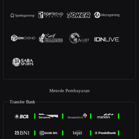
Metode Pembayaran
Transfer Bank