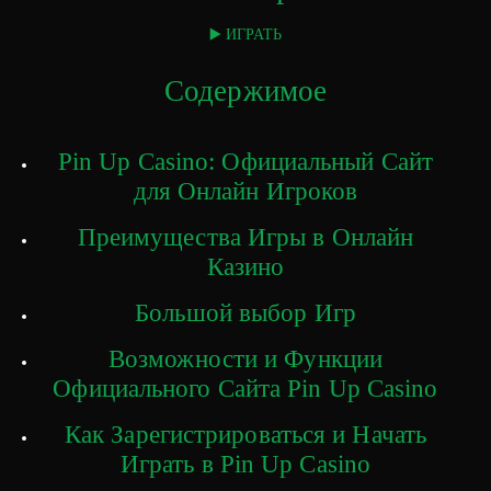
▶️ ИГРАТЬ
Содержимое
Pin Up Casino: Официальный Сайт
для Онлайн Игроков
Преимущества Игры в Онлайн
Казино
Большой выбор Игр
Возможности и Функции
Официального Сайта Pin Up Casino
Как Зарегистрироваться и Начать
Играть в Pin Up Casino