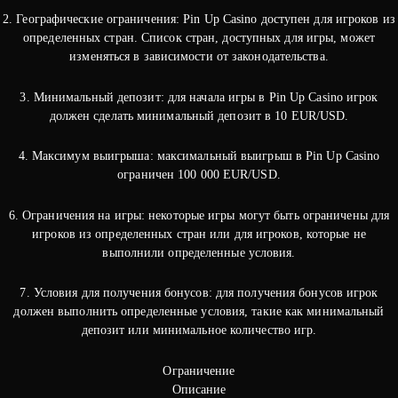
2. Географические ограничения: Pin Up Casino доступен для игроков из
определенных стран. Список стран, доступных для игры, может
изменяться в зависимости от законодательства.
3. Минимальный депозит: для начала игры в Pin Up Casino игрок
должен сделать минимальный депозит в 10 EUR/USD.
4. Максимум выигрыша: максимальный выигрыш в Pin Up Casino
ограничен 100 000 EUR/USD.
6. Ограничения на игры: некоторые игры могут быть ограничены для
игроков из определенных стран или для игроков, которые не
выполнили определенные условия.
7. Условия для получения бонусов: для получения бонусов игрок
должен выполнить определенные условия, такие как минимальный
депозит или минимальное количество игр.
Ограничение
Описание