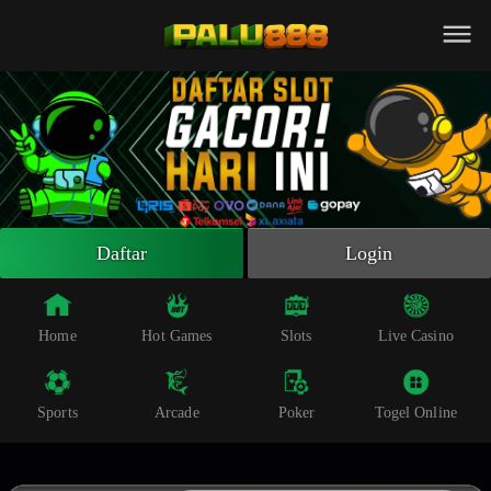
Beranda
Slot Online
Live Casino
Sportsbook
Arcade
Togel Online
Daftar
Login
Poker
Whatsapp
Home
Hot Games
Slots
Live Casino
Telegram
Sports
Arcade
Poker
Togel Online
Livechat