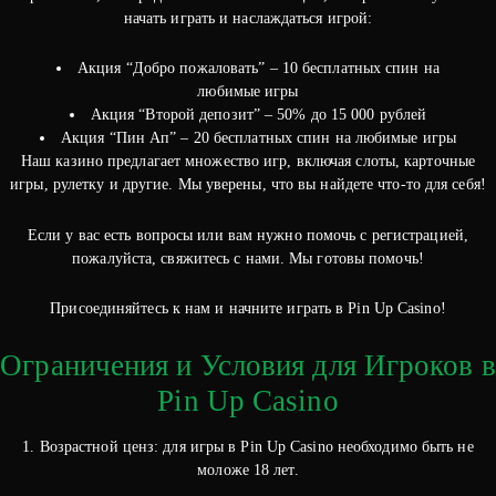
начать играть и наслаждаться игрой:
Акция “Добро пожаловать” – 10 бесплатных спин на
любимые игры
Акция “Второй депозит” – 50% до 15 000 рублей
Акция “Пин Ап” – 20 бесплатных спин на любимые игры
Наш казино предлагает множество игр, включая слоты, карточные
игры, рулетку и другие. Мы уверены, что вы найдете что-то для себя!
Если у вас есть вопросы или вам нужно помочь с регистрацией,
пожалуйста, свяжитесь с нами. Мы готовы помочь!
Присоединяйтесь к нам и начните играть в Pin Up Casino!
Ограничения и Условия для Игроков в
Pin Up Casino
1. Возрастной ценз: для игры в Pin Up Casino необходимо быть не
моложе 18 лет.