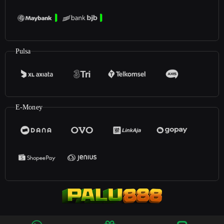
Pulsa
E-Money