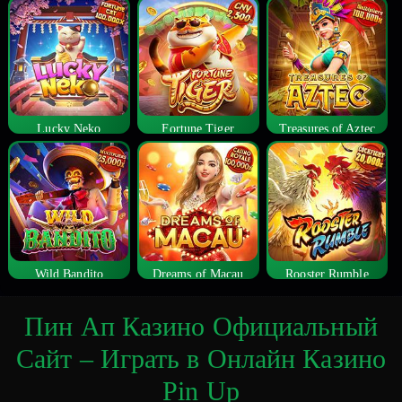
Lucky Neko
Fortune Tiger
Treasures of Aztec
Wild Bandito
Dreams of Macau
Rooster Rumble
Пин Ап Казино Официальный
Сайт – Играть в Онлайн Казино
Pin Up