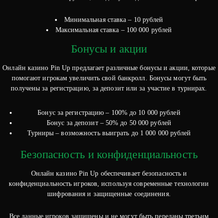
Минимальная ставка – 10 рублей
Максимальная ставка – 100 000 рублей
Бонусы и акции
Онлайн казино Pin Up предлагает различные бонусы и акции, которые
помогают игрокам увеличить свой банкролл. Бонусы могут быть
получены за регистрацию, за депозит или за участие в турнирах.
Бонус за регистрацию – 100% до 10 000 рублей
Бонус за депозит – 50% до 50 000 рублей
Турниры – возможность выиграть до 1 000 000 рублей
Безопасность и конфиденциальность
Онлайн казино Pin Up обеспечивает безопасность и
конфиденциальность игроков, используя современные технологии
шифрования и защищенные соединения.
Все данные игроков защищены и не могут быть переданы третьим