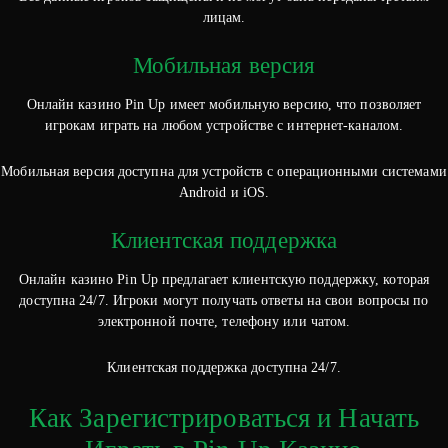
лицам.
Мобильная версия
Онлайн казино Pin Up имеет мобильную версию, что позволяет
игрокам играть на любом устройстве с интернет-каналом.
Мобильная версия доступна для устройств с операционными системами
Android и iOS.
Клиентская поддержка
Онлайн казино Pin Up предлагает клиентскую поддержку, которая
доступна 24/7. Игроки могут получать ответы на свои вопросы по
электронной почте, телефону или чатом.
Клиентская поддержка доступна 24/7.
Как Зарегистрироваться и Начать