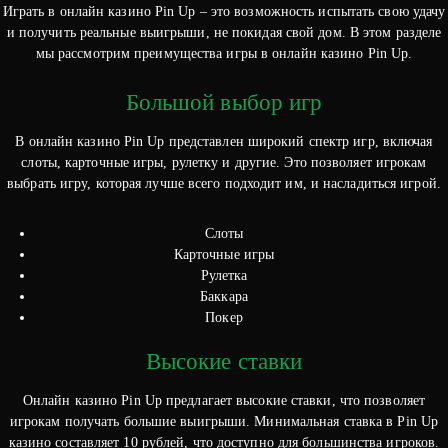
Играть в онлайн казино Pin Up – это возможность испытать свою удачу
и получить реальные выигрыши, не покидая свой дом. В этом разделе
мы рассмотрим преимущества игры в онлайн казино Pin Up.
Большой выбор игр
В онлайн казино Pin Up представлен широкий спектр игр, включая
слоты, карточные игры, рулетку и другие. Это позволяет игрокам
выбрать игру, которая лучше всего подходит им, и насладиться игрой.
Слоты
Карточные игры
Рулетка
Баккара
Покер
Высокие ставки
Онлайн казино Pin Up предлагает высокие ставки, что позволяет
игрокам получать большие выигрыши. Минимальная ставка в Pin Up
казино составляет 10 рублей, что доступно для большинства игроков.