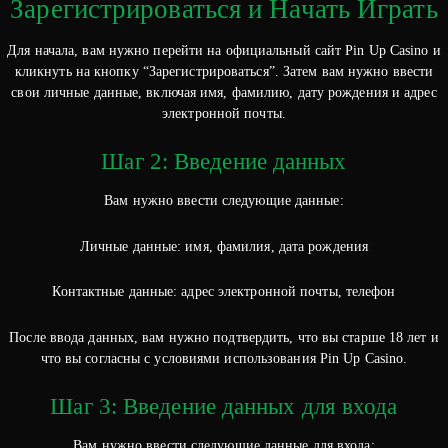
Зарегистрироваться и Начать Играть
Для начала, вам нужно перейти на официальный сайт Pin Up Casino и
кликнуть на кнопку “Зарегистрироваться”. Затем вам нужно ввести
свои личные данные, включая имя, фамилию, дату рождения и адрес
электронной почты.
Шаг 2: Введение данных
Вам нужно ввести следующие данные:
Личные данные: имя, фамилия, дата рождения
Контактные данные: адрес электронной почты, телефон
После ввода данных, вам нужно подтвердить, что вы старше 18 лет и
что вы согласны с условиями использования Pin Up Casino.
Шаг 3: Введение данных для входа
Вам нужно ввести следующие данные для входа: