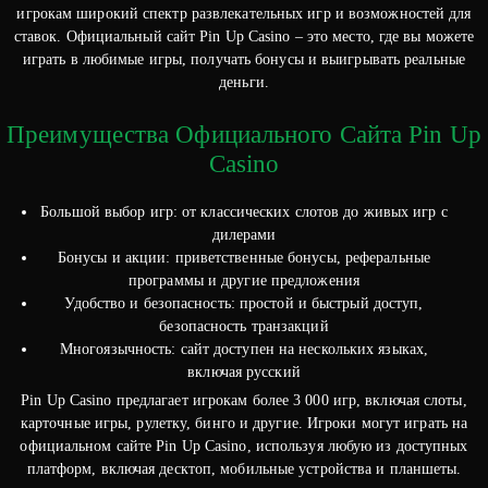
игрокам широкий спектр развлекательных игр и возможностей для
ставок. Официальный сайт Pin Up Casino – это место, где вы можете
играть в любимые игры, получать бонусы и выигрывать реальные
деньги.
Преимущества Официального Сайта Pin Up
Casino
Большой выбор игр: от классических слотов до живых игр с
дилерами
Бонусы и акции: приветственные бонусы, реферальные
программы и другие предложения
Удобство и безопасность: простой и быстрый доступ,
безопасность транзакций
Многоязычность: сайт доступен на нескольких языках,
включая русский
Pin Up Casino предлагает игрокам более 3 000 игр, включая слоты,
карточные игры, рулетку, бинго и другие. Игроки могут играть на
официальном сайте Pin Up Casino, используя любую из доступных
платформ, включая десктоп, мобильные устройства и планшеты.