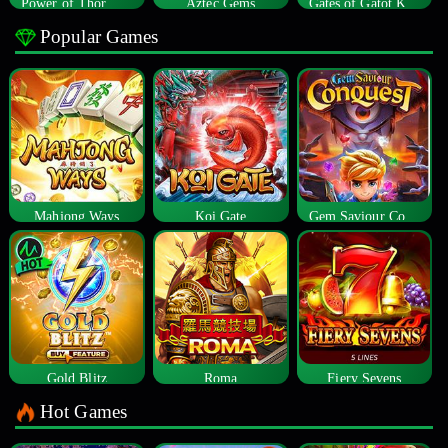
Power of Thor Megaways
Aztec Gems
Gates of Gatot Kaca
Popular Games
Mahjong Ways
Koi Gate
Gem Saviour Conquest
Gold Blitz
Roma
Fiery Sevens
Hot Games