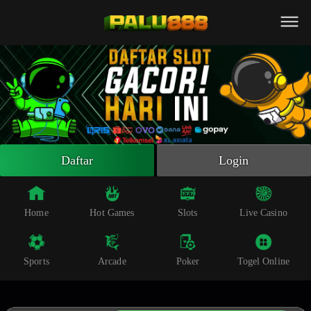
Beranda
Slot Online
Live Casino
Sportsbook
Arcade
Togel Online
Daftar
Login
Poker
Whatsapp
Home
Hot Games
Slots
Live Casino
Telegram
Sports
Arcade
Poker
Togel Online
Livechat