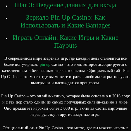
Шаг 3: Введение данных для входа
Зеркало Pin Up Casino: Как
Использовать и Какие Вantages
Играть Онлайн: Какие Игры и Какие
Пayouts
В современном мире азартных игр, где каждый день становится все
более популярным,
pin up
Casino – это имя, которое ассоциируется с
качественным и безопасным игровым опытом. Официальный сайт Pin
Up Casino – это место, где вы можете играть в любимые игры, получать
выигрыши и наслаждаться процессом.
Pin Up Casino – это онлайн-казино, которое было основано в 2016 году
и с тех пор стало одним из самых популярных онлайн-казино в мире.
Оно предлагает игрокам более 3 000 игр, включая слоты, карточные
игры, рулетку и другие азартные игры.
Официальный сайт Pin Up Casino – это место, где вы можете играть в