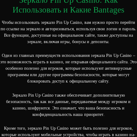
Использовать и Какие Вantages
Чтобы использовать зеркало Pin Up Casino, вам нужно просто перейти
по ссылке на зеркало и авторизоваться, используя свои логин и пароль.
Все функции, доступные на официальном сайте, также доступны на
зеркале, включая игры, бонусы и депозиты.
Один из главных преимуществ использования зеркала Pin Up Casino –
это возможность играть в казино, не открывая официального сайта. Это
особенно полезно для игроков, которые используют антивирусные
программы или другие программы безопасности, которые могут
блокировать доступ к официальному сайту.
Зеркало Pin Up Casino также обеспечивает дополнительную
безопасность, так как все данные, передаваемые между игроком и
казино, шифруются. Это означает, что ваша безопасность и
конфиденциальность наша приоритет.
Кроме того, зеркало Pin Up Casino может быть полезно для игроков,
которые используют мобильные устройства, чтобы играть в казино на-