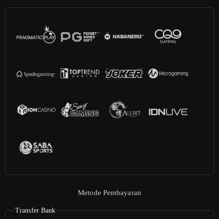
Metode Pembayaran
Transfer Bank