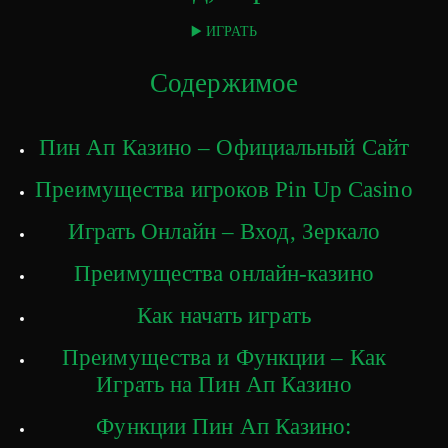
▶️ ИГРАТЬ
Содержимое
Пин Ап Казино – Официальный Сайт
Преимущества игроков Pin Up Casino
Играть Онлайн – Вход, Зеркало
Преимущества онлайн-казино
Как начать играть
Преимущества и Функции – Как
Играть на Пин Ап Казино
Функции Пин Ап Казино: