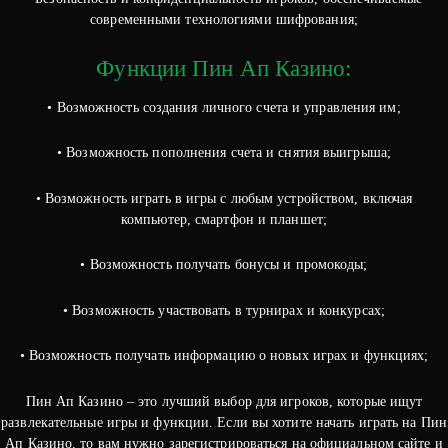
современными технологиями шифрования;
Функции Пин Ап Казино:
• Возможность создания личного счета и управления им;
• Возможность пополнения счета и снятия выигрыша;
• Возможность играть в игры с любым устройством, включая
компьютер, смартфон и планшет;
• Возможность получать бонусы и промокоды;
• Возможность участвовать в турнирах и конкурсах;
• Возможность получать информацию о новых играх и функциях;
Пин Ап Казино – это лучший выбор для игроков, которые ищут
развлекательные игры и функции. Если вы хотите начать играть на Пин
Ап Казино, то вам нужно зарегистрироваться на официальном сайте и