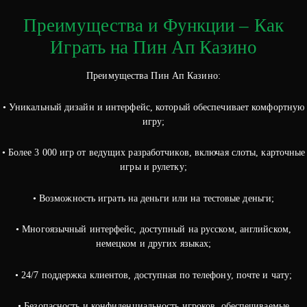
Преимущества и Функции – Как
Играть на Пин Ап Казино
Преимущества Пин Ап Казино:
• Уникальный дизайн и интерфейс, который обеспечивает комфортную
игру;
• Более 3 000 игр от ведущих разработчиков, включая слоты, карточные
игры и рулетку;
• Возможность играть на деньги или на тестовые деньги;
• Многоязычный интерфейс, доступный на русском, английском,
немецком и других языках;
• 24/7 поддержка клиентов, доступная по телефону, почте и чату;
• Безопасность и конфиденциальность игроков, обеспечиваемые