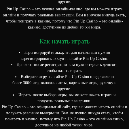
другие.
Pin Up Casino – это лучшее онлайн-казино, где вы можете играть
онлайн и получать реальные выигрыши. Вам не нужно никуда ехать,
чтобы поиграть в казино, потому что Pin Up Casino – это онлайн-
казино, доступное из любой точки мира.
Как начать играть
Зарегистрируйте аккаунт: для начала вам нужно
зарегистрировать аккаунт на сайте Pin Up Casino.
Депозит: после регистрации вам нужно сделать депозит,
чтобы начать играть.
Выберите игру: на сайте Pin Up Casino представлено
более 3000 игр, включая слоты, карточные игры, рулетку и
другие.
Играть: после выбора игры, вы можете начать играть и
получать реальные выигрыши.
Pin Up Casino – это официальный сайт, где вы можете играть онлайн и
получать реальные выигрыши. Вам не нужно никуда ехать, чтобы
поиграть в казино, потому что Pin Up Casino – это онлайн-казино,
доступное из любой точки мира.