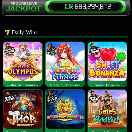
Daily Wins
Gates of Olympus
Starlight Princess
Sweet Bonanza