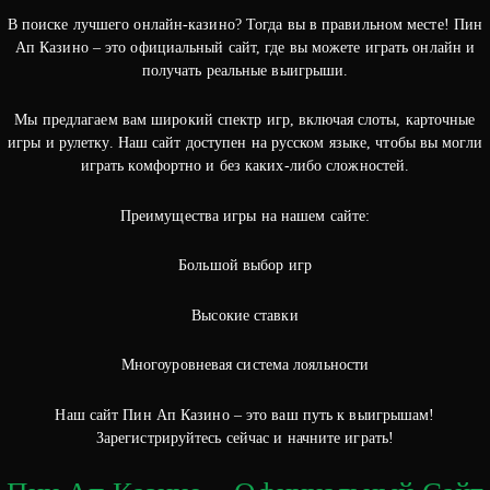
В поиске лучшего онлайн-казино? Тогда вы в правильном месте! Пин
Ап Казино – это официальный сайт, где вы можете играть онлайн и
получать реальные выигрыши.
Мы предлагаем вам широкий спектр игр, включая слоты, карточные
игры и рулетку. Наш сайт доступен на русском языке, чтобы вы могли
играть комфортно и без каких-либо сложностей.
Преимущества игры на нашем сайте:
Большой выбор игр
Высокие ставки
Многоуровневая система лояльности
Наш сайт Пин Ап Казино – это ваш путь к выигрышам!
Зарегистрируйтесь сейчас и начните играть!