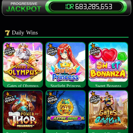
Daily Wins
Gates of Olympus
Starlight Princess
Sweet Bonanza