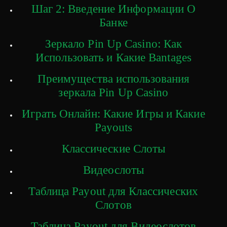
Шаг 2: Введение Информации О
Банке
Зеркало Pin Up Casino: Как
Использовать и Какие Вantages
Преимущества использования
зеркала Pin Up Casino
Играть Онлайн: Какие Игры и Какие
Payouts
Классические Слоты
Видеослоты
Таблица Payout для Классических
Слотов
Таблица Payout для Видеослотов