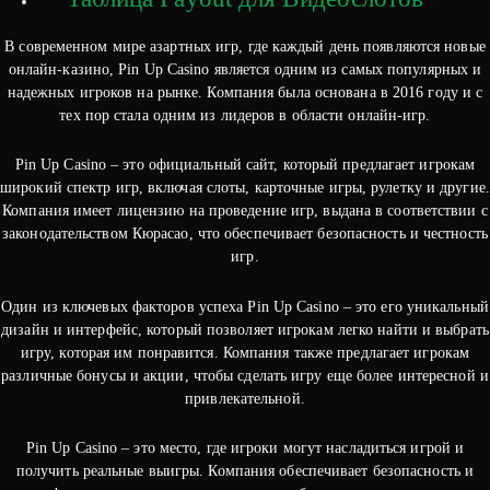
В современном мире азартных игр, где каждый день появляются новые
онлайн-казино, Pin Up Casino является одним из самых популярных и
надежных игроков на рынке. Компания была основана в 2016 году и с
тех пор стала одним из лидеров в области онлайн-игр.
Pin Up Casino – это официальный сайт, который предлагает игрокам
широкий спектр игр, включая слоты, карточные игры, рулетку и другие.
Компания имеет лицензию на проведение игр, выдана в соответствии с
законодательством Кюрасао, что обеспечивает безопасность и честность
игр.
Один из ключевых факторов успеха Pin Up Casino – это его уникальный
дизайн и интерфейс, который позволяет игрокам легко найти и выбрать
игру, которая им понравится. Компания также предлагает игрокам
различные бонусы и акции, чтобы сделать игру еще более интересной и
привлекательной.
Pin Up Casino – это место, где игроки могут насладиться игрой и
получить реальные выигры. Компания обеспечивает безопасность и