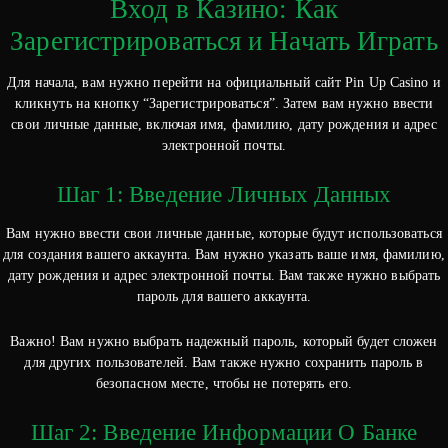
Вход в Казино: Как
Зарегистрироваться и Начать Играть
Для начала, вам нужно перейти на официальный сайт Pin Up Casino и
кликнуть на кнопку “Зарегистрироваться”. Затем вам нужно ввести
свои личные данные, включая имя, фамилию, дату рождения и адрес
электронной почты.
Шаг 1: Введение Личных Данных
Вам нужно ввести свои личные данные, которые будут использоваться
для создания вашего аккаунта. Вам нужно указать ваше имя, фамилию,
дату рождения и адрес электронной почты. Вам также нужно выбрать
пароль для вашего аккаунта.
Важно! Вам нужно выбрать надежный пароль, который будет сложен
для других пользователей. Вам также нужно сохранить пароль в
безопасном месте, чтобы не потерять его.
Шаг 2: Введение Информации О Банке