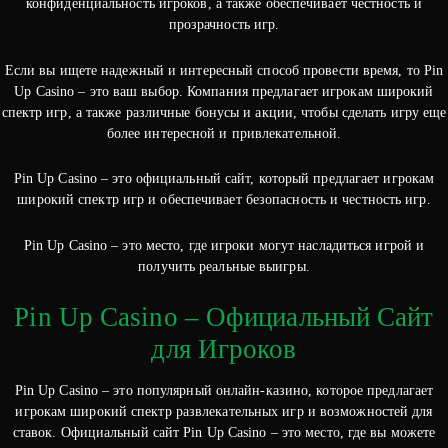
конфиденциальность игроков, а также обеспечивает честность и
прозрачность игр.
Если вы ищете надежный и интересный способ провести время, то Pin
Up Casino – это ваш выбор. Компания предлагает игрокам широкий
спектр игр, а также различные бонусы и акции, чтобы сделать игру еще
более интересной и привлекательной.
Pin Up Casino – это официальный сайт, который предлагает игрокам
широкий спектр игр и обеспечивает безопасность и честность игр.
Pin Up Casino – это место, где игроки могут насладиться игрой и
получить реальные выигры.
Pin Up Casino – Официальный Сайт
для Игроков
Pin Up Casino – это популярный онлайн-казино, которое предлагает
игрокам широкий спектр развлекательных игр и возможностей для
ставок. Официальный сайт Pin Up Casino – это место, где вы можете