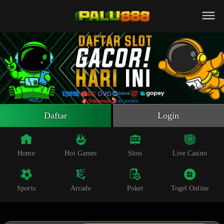
Beranda
Slot Online
Live Casino
Sportsbook
Arcade
Togel Online
Daftar
Login
Poker
Whatsapp
Home
Hot Games
Slots
Live Casino
Telegram
Sports
Arcade
Poker
Togel Online
Livechat