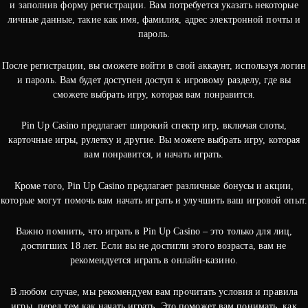
и заполнив форму регистрации. Вам потребуется указать некоторые
личные данные, такие как имя, фамилия, адрес электронной почты и
пароль.
После регистрации, вы сможете войти в свой аккаунт, используя логин
и пароль. Вам будет доступен доступ к игровому разделу, где вы
сможете выбрать игру, которая вам понравится.
Pin Up Casino предлагает широкий спектр игр, включая слоты,
карточные игры, рулетку и другие. Вы можете выбрать игру, которая
вам понравится, и начать играть.
Кроме того, Pin Up Casino предлагает различные бонусы и акции,
которые могут помочь вам начать играть и улучшить ваш игровой опыт.
Важно помнить, что играть в Pin Up Casino – это только для лиц,
достигших 18 лет. Если вы не достигли этого возраста, вам не
рекомендуется играть в онлайн-казино.
В любом случае, мы рекомендуем вам прочитать условия и правила
игры, перед тем как начать играть. Это поможет вам понимать, как