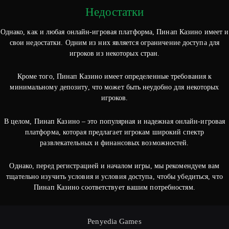
Недостатки
Однако, как и любая онлайн-игровая платформа, Пинап Казино имеет и
свои недостатки. Одним из них является ограничение доступа для
игроков из некоторых стран.
Кроме того, Пинап Казино имеет определенные требования к
минимальному депозиту, что может быть неудобно для некоторых
игроков.
В целом, Пинап Казино – это популярная и надежная онлайн-игровая
платформа, которая предлагает игрокам широкий спектр
развлекательных и финансовых возможностей.
Однако, перед регистрацией и началом игры, мы рекомендуем вам
тщательно изучить условия и условия доступа, чтобы убедиться, что
Пинап Казино соответствует вашим потребностям.
Penyedia Games