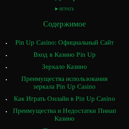
▶️ ИГРАТЬ
Содержимое
Pin Up Casino: Официальный Сайт
Вход в Казино Pin Up
Зеркало Казино
Преимущества использования
зеркала Pin Up Casino
Как Играть Онлайн в Pin Up Casino
Преимущества и Недостатки Пинап
Казино