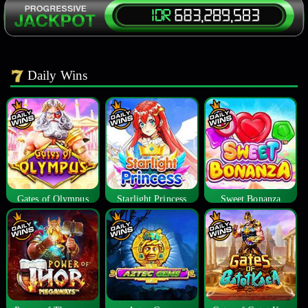
Daily Wins
Gates of Olympus
Starlight Princess
Sweet Bonanza