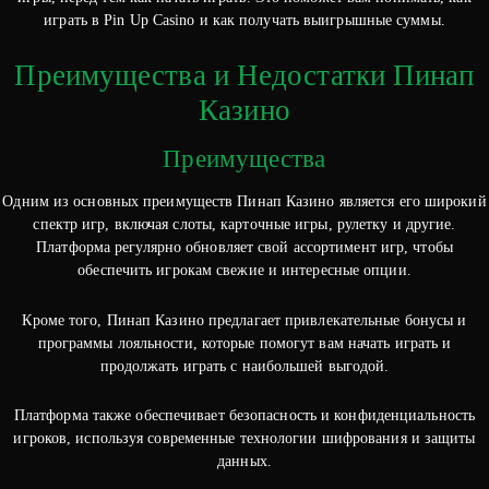
играть в Pin Up Casino и как получать выигрышные суммы.
Преимущества и Недостатки Пинап
Казино
Преимущества
Одним из основных преимуществ Пинап Казино является его широкий
спектр игр, включая слоты, карточные игры, рулетку и другие.
Платформа регулярно обновляет свой ассортимент игр, чтобы
обеспечить игрокам свежие и интересные опции.
Кроме того, Пинап Казино предлагает привлекательные бонусы и
программы лояльности, которые помогут вам начать играть и
продолжать играть с наибольшей выгодой.
Платформа также обеспечивает безопасность и конфиденциальность
игроков, используя современные технологии шифрования и защиты
данных.