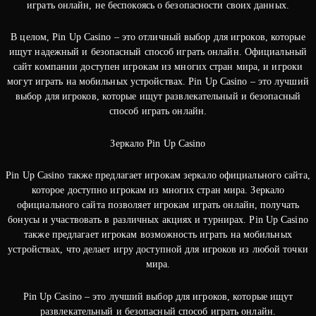
играть онлайн, не беспокоясь о безопасности своих данных.
В целом, Pin Up Casino – это отличный выбор для игроков, которые
ищут надежный и безопасный способ играть онлайн. Официальный
сайт компании доступен игрокам из многих стран мира, и игроки
могут играть на мобильных устройствах. Pin Up Casino – это лучший
выбор для игроков, которые ищут развлекательный и безопасный
способ играть онлайн.
Зеркало Pin Up Casino
Pin Up Casino также предлагает игрокам зеркало официального сайта,
которое доступно игрокам из многих стран мира. Зеркало
официального сайта позволяет игрокам играть онлайн, получать
бонусы и участвовать в различных акциях и турнирах. Pin Up Casino
также предлагает игрокам возможность играть на мобильных
устройствах, что делает игру доступной для игроков из любой точки
мира.
Pin Up Casino – это лучший выбор для игроков, которые ищут
развлекательный и безопасный способ играть онлайн.