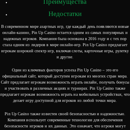
Преимущества
Недостатки
В современном мире азартных игр, где каждый день появляются новые
онлайн-казино, Pin Up Casino остается одним из самых популярных и
надежных игроков. Компания была основана в 2016 году и с тех пор
стала одним из лидеров в мире онлайн-игр. Pin Up Casino предлагает
игрокам широкий спектр игр, включая слоты, карточные игры, рулетку
и другие.
Один из ключевых факторов успеха Pin Up Casino – это его
официальный сайт, который доступен игрокам из многих стран мира.
Сайт предлагает игрокам возможность играть онлайн, получать бонусы
и участвовать в различных акциях и турнирах. Pin Up Casino также
предлагает игрокам возможность играть на мобильных устройствах, что
делает игру доступной для игроков из любой точки мира.
Pin Up Casino также известен своей безопасностью и надежностью.
Компания использует современные технологии для обеспечения
безопасности игроков и их данных. Это означает, что игроки могут