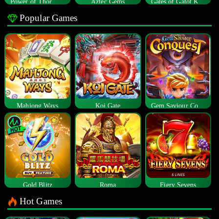
Power of Thor Megaways
Aztec Gems
Gates of Gatot Kaca
Popular Games
Mahjong Ways
Koi Gate
Gem Saviour Conquest
Gold Blitz
Roma
Fiery Sevens
Hot Games