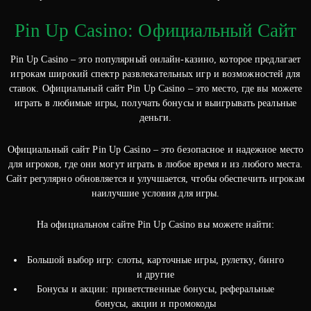
Pin Up Casino: Официальный Сайт
Pin Up Casino – это популярный онлайн-казино, которое предлагает
игрокам широкий спектр развлекательных игр и возможностей для
ставок. Официальный сайт Pin Up Casino – это место, где вы можете
играть в любимые игры, получать бонусы и выигрывать реальные
деньги.
Официальный сайт Pin Up Casino – это безопасное и надежное место
для игроков, где они могут играть в любое время и из любого места.
Сайт регулярно обновляется и улучшается, чтобы обеспечить игрокам
наилучшие условия для игры.
На официальном сайте Pin Up Casino вы можете найти:
Большой выбор игр: слоты, карточные игры, рулетку, бинго
и другие
Бонусы и акции: приветственные бонусы, реферальные
бонусы, акции и промокоды