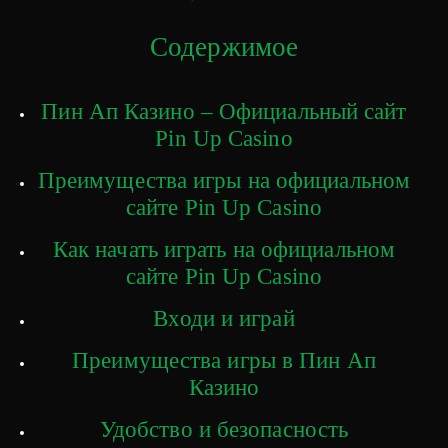
Содержимое
Пин Ап Казино – Официальный сайт
Pin Up Casino
Преимущества игры на официальном
сайте Pin Up Casino
Как начать играть на официальном
сайте Pin Up Casino
Входи и играй
Преимущества игры в Пин Ап
Казино
Удобство и безопасность