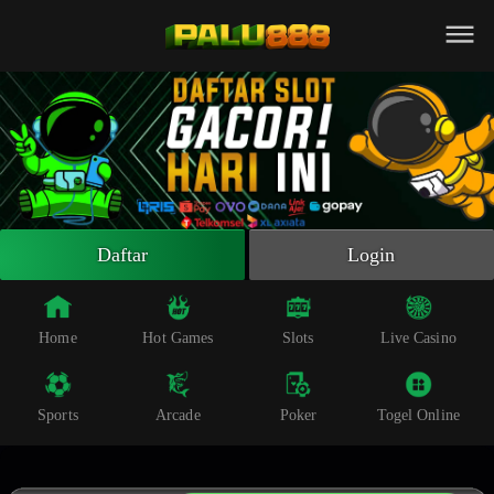
Beranda
Slot Online
Live Casino
Sportsbook
Arcade
Togel Online
Daftar
Login
Poker
Whatsapp
Home
Hot Games
Slots
Live Casino
Telegram
Sports
Arcade
Poker
Togel Online
Livechat