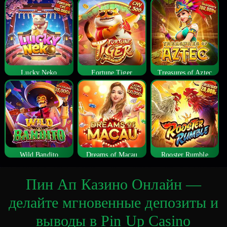
Lucky Neko
Fortune Tiger
Treasures of Aztec
Wild Bandito
Dreams of Macau
Rooster Rumble
Пин Ап Казино Онлайн —
делайте мгновенные депозиты и
выводы в Pin Up Casino