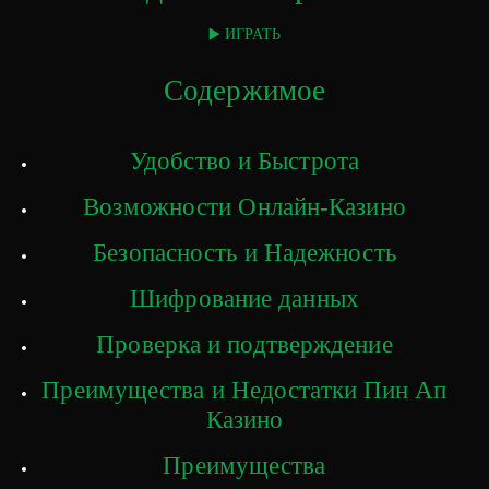
▶️ ИГРАТЬ
Содержимое
Удобство и Быстрота
Возможности Онлайн-Казино
Безопасность и Надежность
Шифрование данных
Проверка и подтверждение
Преимущества и Недостатки Пин Ап
Казино
Преимущества