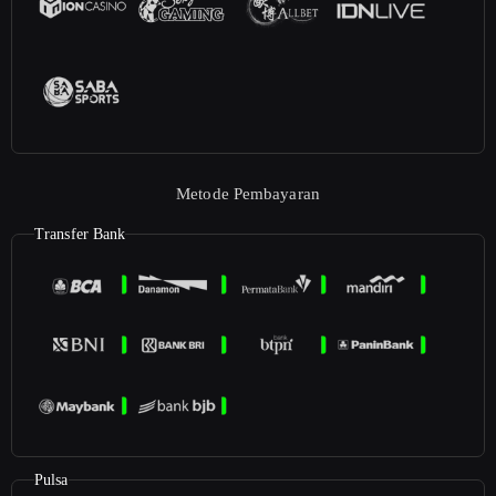
Metode Pembayaran
Transfer Bank
Pulsa