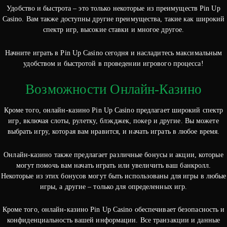
Удобство и быстрота – это только некоторые из преимуществ Pin Up
Casino. Вам также доступны другие преимущества, такие как широкий
спектр игр, высокие ставки и многое другое.
Начните играть в Pin Up Casino сегодня и насладитесь максимальным
удобством и быстротой в проведении игрового процесса!
Возможности Онлайн-Казино
Кроме того, онлайн-казино Pin Up Casino предлагает широкий спектр
игр, включая слоты, рулетку, блэкджек, покер и другие. Вы можете
выбрать игру, которая вам нравится, и начать играть в любое время.
Онлайн-казино также предлагает различные бонусы и акции, которые
могут помочь вам начать играть или увеличить ваш банкролл.
Некоторые из этих бонусов могут быть использованы для игры в любые
игры, а другие – только для определенных игр.
Кроме того, онлайн-казино Pin Up Casino обеспечивает безопасность и
конфиденциальность вашей информации. Все транзакции и данные