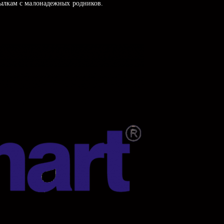
ссылкам с малонадежных родников.