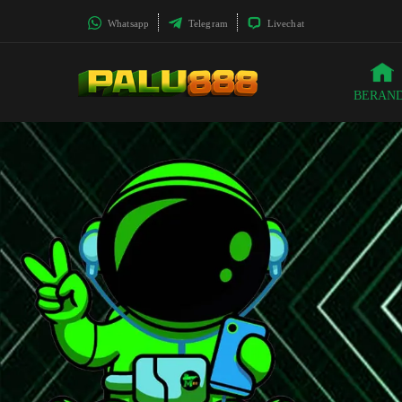
Whatsapp
Telegram
Livechat
BERAN