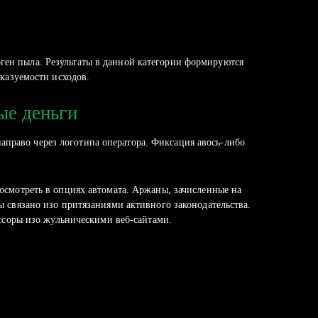
оген пыла. Результаты в данной категории формируются
сказуемости исходов.
ые деньги
аправо через логотипа оператора. Фиксация авось-либо
смотреть в опциях автомата. Аржаны, зачисленные на
 связано изо притязаниями активного законодательства.
 ссоры изо жульническими веб-сайтами.