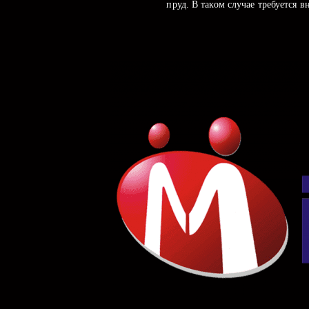
пруд. В таком случае требуется 