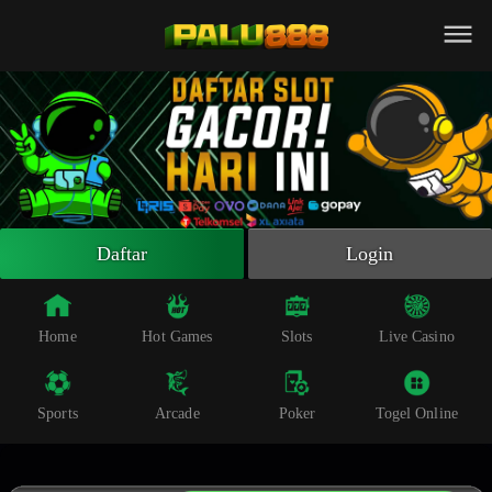
Beranda
Slot Online
Live Casino
Sportsbook
Arcade
Togel Online
Daftar
Login
Poker
Whatsapp
Home
Hot Games
Slots
Live Casino
Telegram
Sports
Arcade
Poker
Togel Online
Livechat