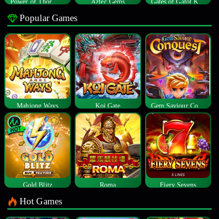
Power of Thor Megaways
Aztec Gems
Gates of Gatot Kaca
Popular Games
Mahjong Ways
Koi Gate
Gem Saviour Conquest
Gold Blitz
Roma
Fiery Sevens
Hot Games