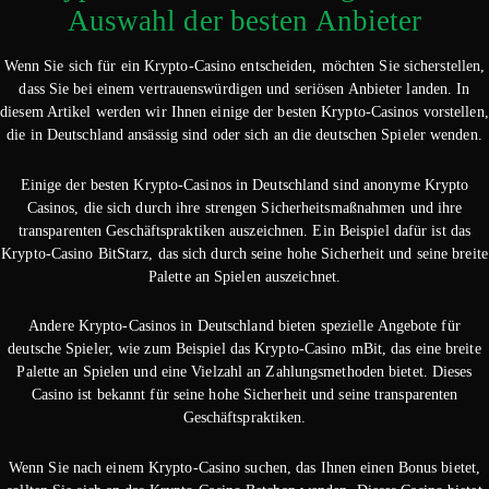
Auswahl der besten Anbieter
Wenn Sie sich für ein Krypto-Casino entscheiden, möchten Sie sicherstellen,
dass Sie bei einem vertrauenswürdigen und seriösen Anbieter landen. In
diesem Artikel werden wir Ihnen einige der besten Krypto-Casinos vorstellen,
die in Deutschland ansässig sind oder sich an die deutschen Spieler wenden.
Einige der besten Krypto-Casinos in Deutschland sind anonyme Krypto
Casinos, die sich durch ihre strengen Sicherheitsmaßnahmen und ihre
transparenten Geschäftspraktiken auszeichnen. Ein Beispiel dafür ist das
Krypto-Casino BitStarz, das sich durch seine hohe Sicherheit und seine breite
Palette an Spielen auszeichnet.
Andere Krypto-Casinos in Deutschland bieten spezielle Angebote für
deutsche Spieler, wie zum Beispiel das Krypto-Casino mBit, das eine breite
Palette an Spielen und eine Vielzahl an Zahlungsmethoden bietet. Dieses
Casino ist bekannt für seine hohe Sicherheit und seine transparenten
Geschäftspraktiken.
Wenn Sie nach einem Krypto-Casino suchen, das Ihnen einen Bonus bietet,