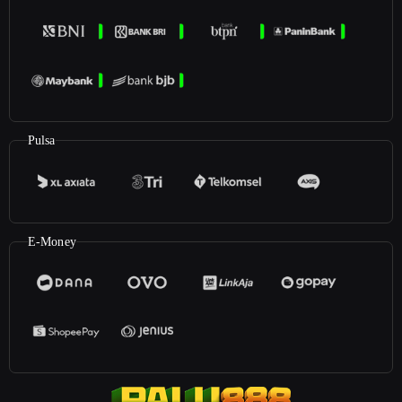
Pulsa
E-Money