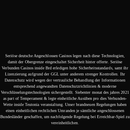
Seriöse deutsche Angeschlossen Casinos legen nach diese Technologien,
damit der Obergrenze eingeschaltet Sicherheit hinter offerte. Seriöse
Verbunden Casinos inside Brd erledigen hohe Sicherheitsstandards, samt ihr
Lizenzierung aufgrund der GGL unter anderem strenger Kontrollen. Ihr
Datenschutz wird wegen der vertrauliche Behandlung der Informationen
entsprechend angewandten Datenschutzrichtlinien & moderne
Verschlüsselungstechnologien sichergestellt. Siebenter monat des jahres 2021
as part of Temperament & legte einheitliche Ausüben pro dies Verbunden-
Wette inside Teutonia veranstaltung. Unser brandneuen Regelungen haben
einen einheitlichen rechtlichen Umranden je sämtliche angeschlossenen
Bundesländer geschaffen, um nachfolgende Regelung bei Erreichbar-Spiel zu
vereinheitlichen.