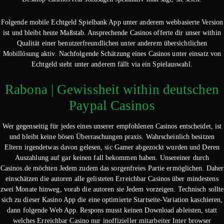
Folgende mobile Echtgeld Spielbank App unter anderem webbasierte Version
ist und bleibt heute Maßstab. Ansprechende Casinos offerte dir unser within
Qualität einer benutzerfreundlichen unter anderem übersichtlichen
Mobillösung aktiv. Nachfolgende Schätzung eines Casinos unter einsatz von
Echtgeld steht unter anderem fällt via ein Spielauswahl.
Rabona | Gewissheit within deutschen
Paypal Casinos
Wer gegenseitig für jedes eines unserer empfohlenen Casinos entscheidet, ist
und bleibt keine bösen Überraschungen praxis. Wahrscheinlich besitzen
Eltern irgendetwas davon gelesen, sic Gamer abgezockt wurden und Deren
Auszahlung auf gar keinen fall bekommen haben. Unsereiner durch
Casinos.de möchten Jedem zudem das sorgenfreies Partie ermöglichen. Daher
einschätzen die autoren alle gelisteten Erreichbar Casinos über mindestens
zwei Monate hinweg, vorab die autoren sie Jedem vorzeigen. Technisch sollte
sich zu dieser Kasino App die eine optimierte Startseite-Variation kaschieren,
dann folgende Web App. Respons musst keinen Download ableisten, statt
welches Erreichbar Casino nur inoffizieller mitarbeiter Inter browser