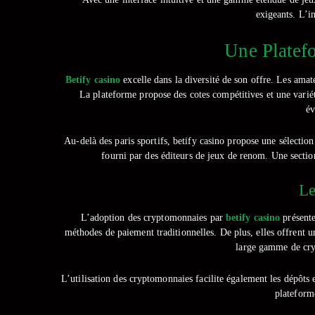
exigeants. L’in
Une Platefo
Betify casino
excelle dans la diversité de son offre. Les amateu
La plateforme propose des cotes compétitives et une variété
év
Au-delà des paris sportifs, betify casino propose une sélectio
fourni par des éditeurs de jeux de renom. Une sectio
Le
L’adoption des cryptomonnaies par
betify casino
présente
méthodes de paiement traditionnelles. De plus, elles offrent u
large gamme de cry
L’utilisation des cryptomonnaies facilite également les dépôts e
plateforme