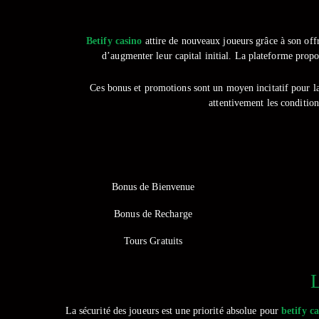
Betify casino
attire de nouveaux joueurs grâce à son off
d’augmenter leur capital initial. La plateforme propo
Ces bonus et promotions sont un moyen incitatif pour la 
attentivement les condition
Bonus de Bienvenue
Bonus de Recharge
Tours Gratuits
L
La sécurité des joueurs est une priorité absolue pour
betify c