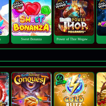
s
Sweet Bonanza
Power of Thor Megaways