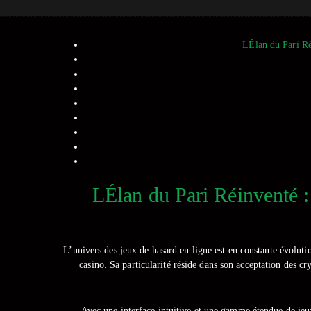
LÉlan du Pari Réi
LÉlan du Pari Réinventé : 
L’univers des jeux de hasard en ligne est en constante évoluti
casino. Sa particularité réside dans son acceptation des c
Avec une interface intuitive et une gamme étendue de jeux