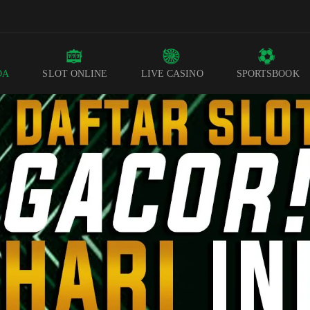
DA
SLOT ONLINE
LIVE CASINO
SPORTSBOOK