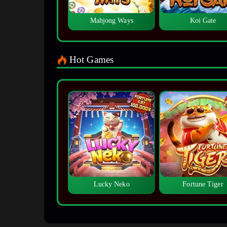
Mahjong Ways
Koi Gate
Hot Games
Lucky Neko
Fortune Tiger