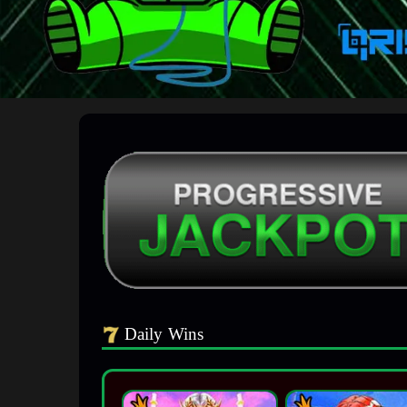
Daily Wins