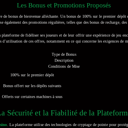
Les Bonus et Promotions Proposés
re de bonus de bienvenue alléchante. Un bonus de 100% sur le premier dépôt e
se également des promotions régulières, telles que des bonus de recharge, des to
plateforme de fidéliser ses joueurs et de leur offrir une expérience de jeu enco
s d’utilisation de ces offres, notamment en ce qui concerne les exigences de mis
Type de Bonus
Description
Conditions de Mise
100% sur le premier dépôt
Bonus offert sur les dépôts suivants
Offerts sur certaines machines à sous
a Sécurité et la Fiabilité de la Platefor
asino
. La plateforme utilise des technologies de cryptage de pointe pour protége