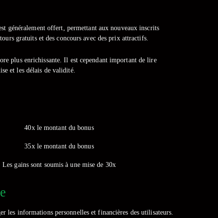
st généralement offert, permettant aux nouveaux inscrits
urs gratuits et des concours avec des prix attractifs.
re plus enrichissante. Il est cependant important de lire
e et les délais de validité.
40x le montant du bonus
35x le montant du bonus
Les gains sont soumis à une mise de 30x
me
r les informations personnelles et financières des utilisateurs.