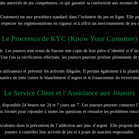
des autorités de jeu compétentes, ce qui garantit sa conformité aux normes de 
ustomer) est une procédure standard dans l’industrie du jeu en ligne. Elle pe
 respecter les réglementations en vigueur et à offrir un environnement de jeu s
Le Processus de KYC (Know Your Customer)
e. Les joueurs sont tenus de fournir une copie de leur pièce d’identité et d’un 
 Une fois la vérification effectuée, les joueurs peuvent profiter pleinement de 
s utilisateurs et prévenir les activités illégales. Il permet également à la plat
matière de lutte contre le blanchiment d’argent et le financement du terrorisme
Le Service Client et l’Assistance aux Joueurs
, disponible 24 heures sur 24 et 7 jours sur 7. Les joueurs peuvent contacter l’
nt formés pour répondre à toutes les questions et résoudre les problèmes rencont
ialisées dans la prévention de l’addiction aux jeux d’argent. Elle propose des 
joueurs à contrôler leur activité de jeu et à jouer de manière responsable.