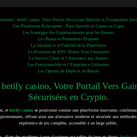
nventé : betify casino, Votre Portail Vers Gains Illimités et Transactions Séc
Une Plateforme Polyvalente : Paris Sportifs et Casino en Ligne
Les Avantages des Cryptomonnaies pour les Joueurs
Les Bonus et Promotions Proposés
La Sécurité et la Fiabilité de la Plateforme
Le Processus de KYC (Know Your Customer)
Le Service Client et l’Assistance aux Joueurs
Les Fonctionnalités et l’Expérience Utilisateur
Les Options de Dépôt et de Retrait
betify casino, Votre Portail Vers Gain
Sécurisées en Crypto.
on, et
betify casino
se positionne comme une plateforme innovante, combinant l’
ryptomonnaies, offrant ainsi une alternative moderne et sécurisée aux méthode
expérience de jeu complète, accessible à un large public.
, allant des machines à sous classiques aux tables de jeux en direct,
betify ca