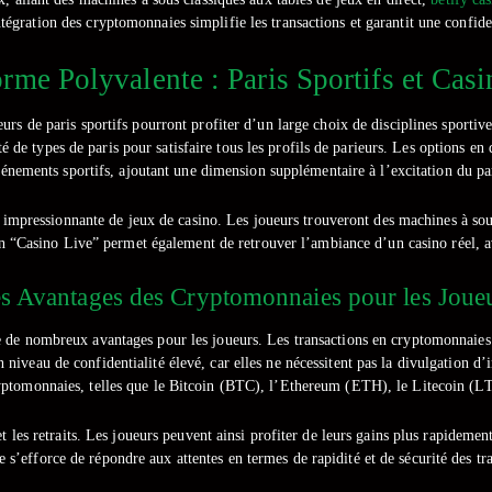
tégration des cryptomonnaies simplifie les transactions et garantit une confide
rme Polyvalente : Paris Sportifs et Cas
rs de paris sportifs pourront profiter d’un large choix de disciplines sportives,
 de types de paris pour satisfaire tous les profils de parieurs. Les options en d
énements sportifs, ajoutant une dimension supplémentaire à l’excitation du pa
n impressionnante de jeux de casino. Les joueurs trouveront des machines à sous,
n “Casino Live” permet également de retrouver l’ambiance d’un casino réel, av
s Avantages des Cryptomonnaies pour les Joue
 de nombreux avantages pour les joueurs. Les transactions en cryptomonnaies 
n niveau de confidentialité élevé, car elles ne nécessitent pas la divulgation d
ptomonnaies, telles que le Bitcoin (BTC), l’Ethereum (ETH), le Litecoin (LTC
t les retraits. Les joueurs peuvent ainsi profiter de leurs gains plus rapidement
 s’efforce de répondre aux attentes en termes de rapidité et de sécurité des tr